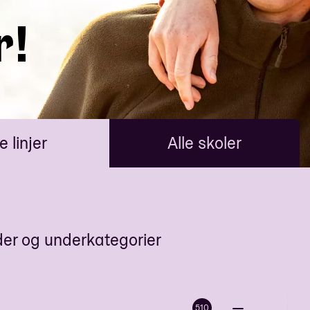
r!
e linjer
Alle skoler
der og underkategorier
510