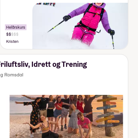
Helårskurs
Pris:
125
Kristen
000-
140
000
kr
iluftsliv, Idrett og Trening
og Romsdal