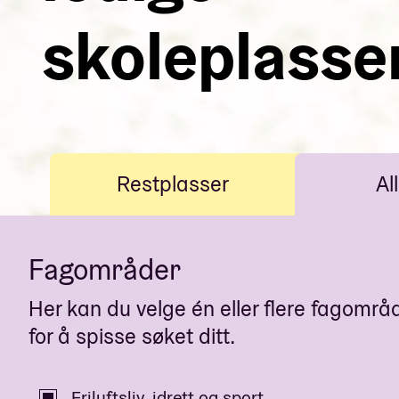
skoleplasse
Restplasser
All
Fagområder
Her kan du velge én eller flere fagområ
for å spisse søket ditt.
Friluftsliv, idrett og sport