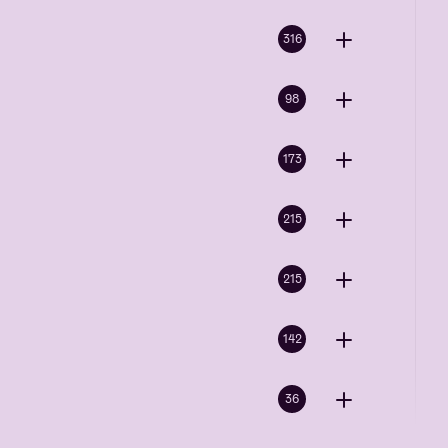
316
98
173
215
215
142
36