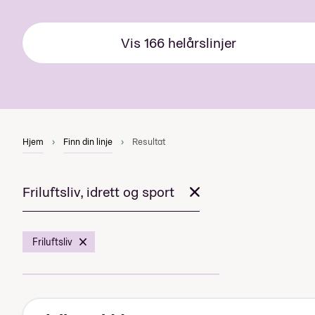
Vis
166
helårslinjer
Hjem
Finn din linje
Resultat
Friluftsliv, idrett og sport
Friluftsliv