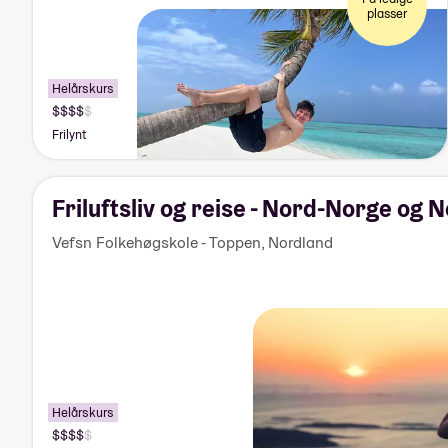
plasser
Helårskurs
Pris:
155
Frilynt
000-
170
000
kr
Friluftsliv og reise - Nord-Norge og
Vefsn Folkehøgskole - Toppen
,
Nordland
Helårskurs
Pris: