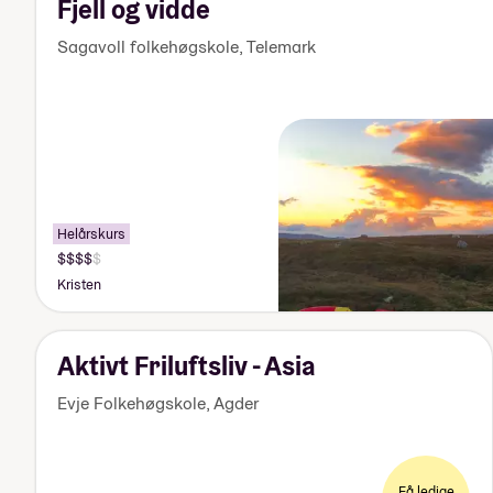
Fjell og vidde
Sagavoll folkehøgskole
,
Telemark
Helårskurs
Pris:
155
Kristen
000-
170
000
kr
Aktivt Friluftsliv - Asia
Evje Folkehøgskole
,
Agder
Få ledige