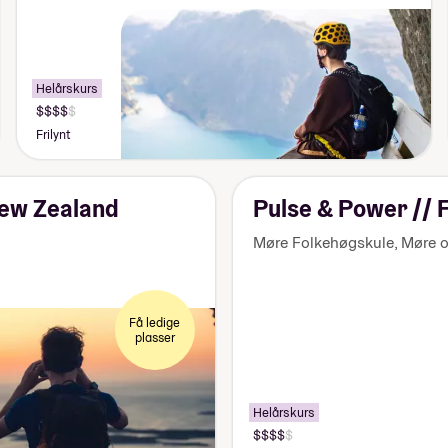
Helårskurs
Pris:
155
Frilynt
000-
170
000
kr
 New Zealand
Pulse & Power // Fr
Møre Folkehøgskule
,
Møre 
Få ledige
plasser
Helårskurs
Pris: