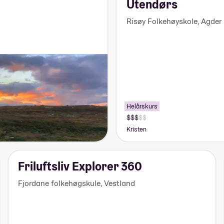
Utendørs
Risøy Folkehøyskole
,
Agder
Helårskurs
Pris:
140
Kristen
000-
155
000
kr
Friluftsliv Explorer 360
Fjordane folkehøgskule
,
Vestland