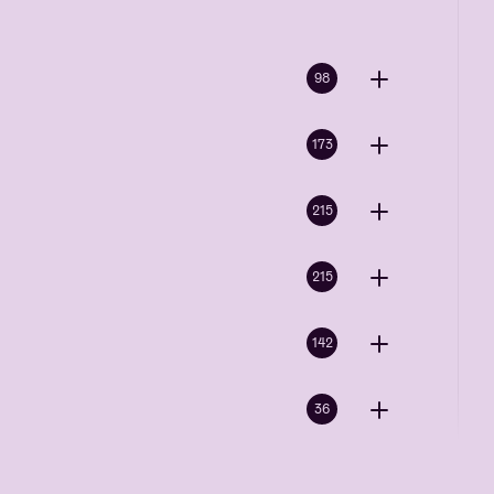
98
173
215
215
142
36