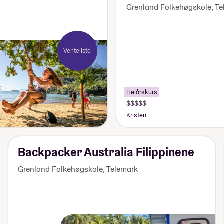
Grenland Folkehøgskole
,
Te
Venteliste
Helårskurs
Pris:
Over
Kristen
170
000
kr
Backpacker Australia Filippinene
Grenland Folkehøgskole
,
Telemark