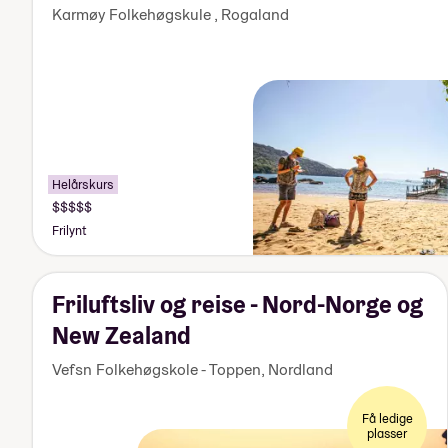
Karmøy Folkehøgskule
,
Rogaland
Helårskurs
Pris:
Over
Frilynt
170
000
kr
Friluftsliv og reise - Nord-Norge og
New Zealand
Vefsn Folkehøgskole - Toppen
,
Nordland
Få ledige
plasser