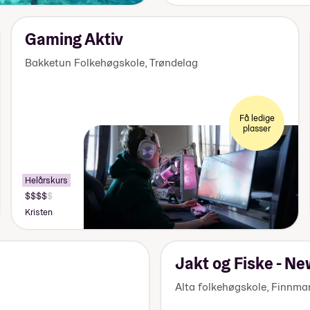
140
000
kr
Gaming Aktiv
Bakketun Folkehøgskole
,
Trøndelag
Få ledige
plasser
Helårskurs
Pris:
155
Kristen
000-
170
000
kr
Jakt og Fiske - N
Alta folkehøgskole
,
Finnma