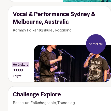
155
000
kr
Vocal & Performance Sydney &
Melbourne, Australia
Karmøy Folkehøgskule
,
Rogaland
Venteliste
Helårskurs
Pris:
Over
Frilynt
170
000
kr
Challenge Explore
Bakketun Folkehøgskole
,
Trøndelag