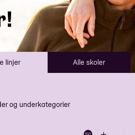
r!
e linjer
Alle skoler
der og underkategorier
510