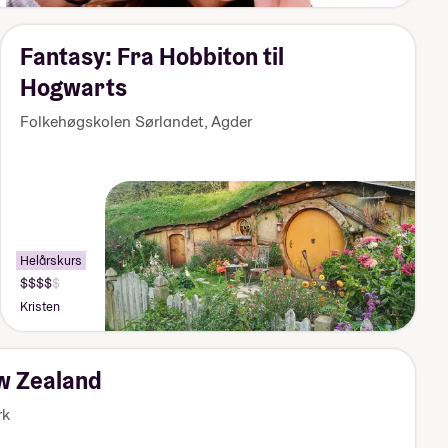
Fantasy: Fra Hobbiton til
Hogwarts
Folkehøgskolen Sørlandet
,
Agder
Helårskurs
Pris:
155
Kristen
000-
170
000
kr
ew Zealand
rk