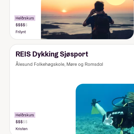
Helårskurs
Pris:
155
Frilynt
000-
170
000
kr
REIS Dykking Sjøsport
Ålesund Folkehøgskole
,
Møre og Romsdal
Helårskurs
Pris:
140
Kristen
000-