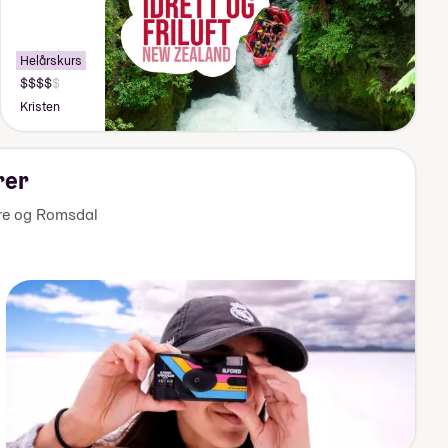
Helårskurs
Pris:
155
Kristen
000-
170
000
kr
rer
e og Romsdal