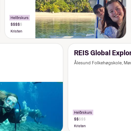
Helårskurs
Pris:
155
Kristen
000-
170
000
kr
REIS Global Explo
Ålesund Folkehøgskole
,
Mør
Helårskurs
Pris:
125
Kristen
000-