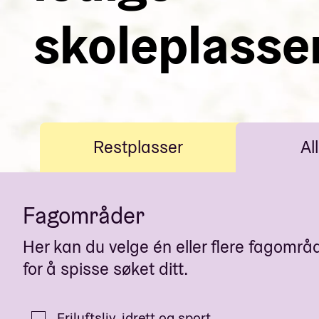
skoleplasse
Restplasser
All
Fagområder
Her kan du velge én eller flere fagområ
for å spisse søket ditt.
Friluftsliv, idrett og sport