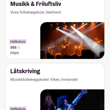
kr
Musikk & Friluftsliv
Voss folkehøgskule
,
Vestland
Helårskurs
Pris:
140
Frilynt
000-
155
000
kr
Låtskriving
Musikkfolkehøgskolen Viken
,
Innlandet
Helårskurs