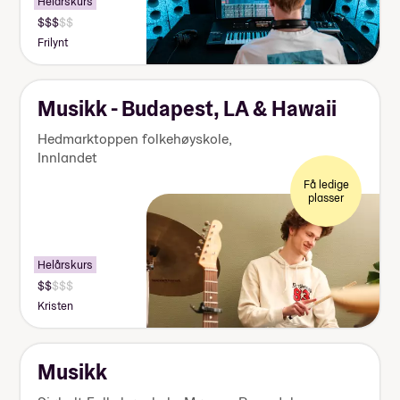
Helårskurs
Pris:
140
Frilynt
000-
155
000
kr
Musikk - Budapest, LA & Hawaii
Hedmarktoppen folkehøyskole
,
Innlandet
Få ledige
plasser
Helårskurs
Pris:
125
Kristen
000-
140
000
kr
Musikk