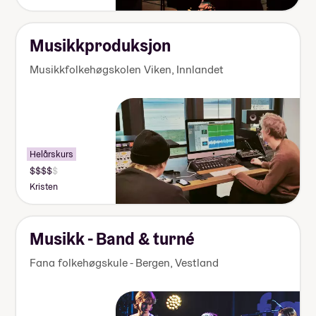
000-
155
000
kr
Musikkproduksjon
Musikkfolkehøgskolen Viken
,
Innlandet
Helårskurs
Pris:
155
Kristen
000-
170
000
kr
Musikk - Band & turné
Fana folkehøgskule - Bergen
,
Vestland