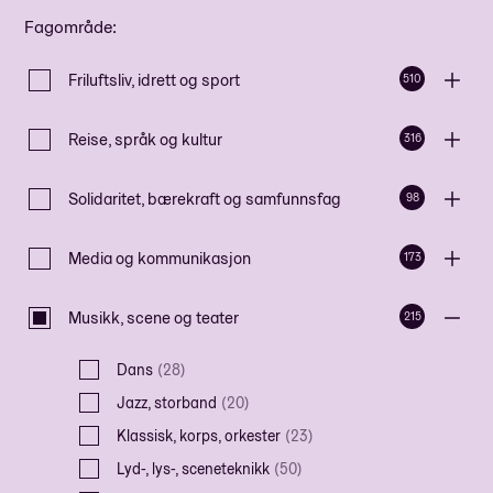
Fagområde
:
Friluftsliv, idrett og sport
510
Reise, språk og kultur
316
Solidaritet, bærekraft og samfunnsfag
98
Media og kommunikasjon
173
Musikk, scene og teater
215
Dans
(
28
)
Jazz, storband
(
20
)
Klassisk, korps, orkester
(
23
)
Lyd-, lys-, sceneteknikk
(
50
)