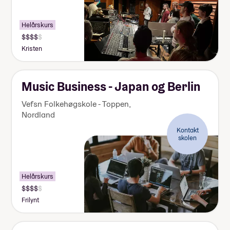
Helårskurs
Pris:
155
Kristen
000-
170
000
kr
Music Business - Japan og Berlin
Vefsn Folkehøgskole - Toppen
,
Nordland
Kontakt
skolen
Helårskurs
Pris:
155
Frilynt
000-
170
000