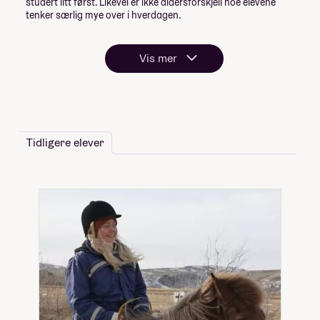
studert litt først. Likevel er ikke aldersforskjell noe elevene
tenker særlig mye over i hverdagen.
Vis mer
Tidligere elever