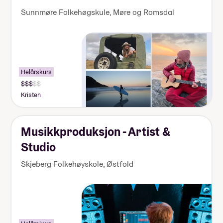
Sunnmøre Folkehøgskule
,
Møre og Romsdal
Helårskurs
Pris:
140
Kristen
000-
155
000
kr
Musikkproduksjon - Artist &
Studio
Skjeberg Folkehøyskole
,
Østfold