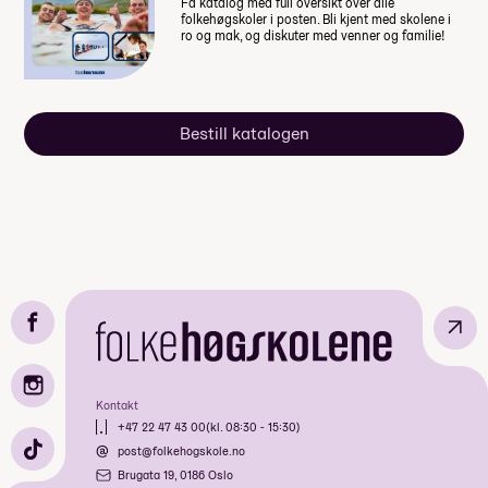
Få katalog med full oversikt over alle
folkehøgskoler i posten. Bli kjent med skolene i
ro og mak, og diskuter med venner og familie!
Bestill katalogen
↗
Kontakt
+47 22 47 43 00
(kl. 08:30 - 15:30)
post@folkehogskole.no
Brugata 19, 0186 Oslo