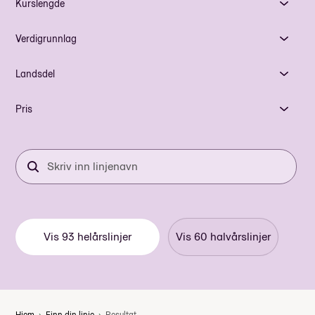
Kurslengde
Verdigrunnlag
Landsdel
Pris
Skriv
inn
linjenavn
Vis
93
helårslinjer
Vis
60
halvårslinjer
Hjem
Finn din linje
Resultat