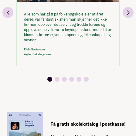
Alle som har gått på folkehøgskole sier at året
De
deres var fantastisk, men man skjønner det ikke
Je
før man opplever det selv! Jeg trodde turene og
me
opplevelsene ville være høydepunktene, men det er
Li
klassen, lærerne, vennskapene og fellesskapet jeg
Ål
savner
Elida Gustavsen
Agder Folkehøgskole
Få gratis skolekatalog i postkassa!