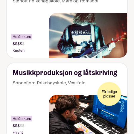
Sjøholt Folkehøgskole
,
Møre og Romsdal
Helårskurs
Pris:
155
Kristen
000-
170
000
kr
Musikkproduksjon og låtskriving
Sandefjord folkehøyskole
,
Vestfold
Få ledige
plasser
Helårskurs
Pris:
140
Frilynt