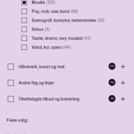
Musikk
(
153
)
Pop, rock, vise, band
(
89
)
Scenografi, kostyme, teatersminke
(
26
)
Sirkus
(
3
)
Teater, drama, revy, musikal
(
47
)
Vokal, kor, opera
(
44
)
Håndverk, kunst og mat
215
Andre fag og linjer
142
Tilrettelagte tilbud og botrening
36
Flere valg
: