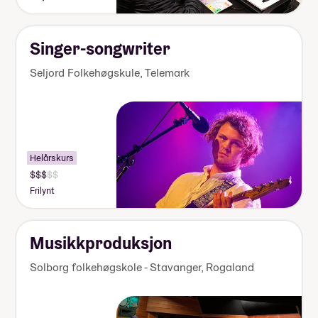
000-
155
000
kr
Singer-songwriter
Seljord Folkehøgskule
,
Telemark
Helårskurs
Pris:
140
Frilynt
000-
155
000
kr
Musikkproduksjon
Solborg folkehøgskole - Stavanger
,
Rogaland