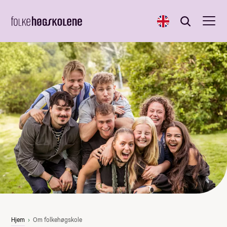
English
Søk
Søk
Hjem
Om folkehøgskole