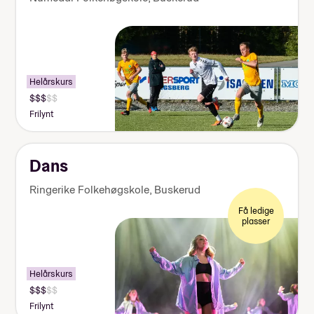
Helårskurs
Pris:
140
Frilynt
000-
155
000
kr
Dans
Ringerike Folkehøgskole
,
Buskerud
Få ledige
plasser
Helårskurs
Pris:
140
Frilynt
000-