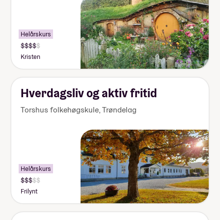
Helårskurs
Pris:
155
Kristen
000-
170
000
kr
Hverdagsliv og aktiv fritid
Torshus folkehøgskule
,
Trøndelag
Helårskurs
Pris:
140
Frilynt
000-
155
000