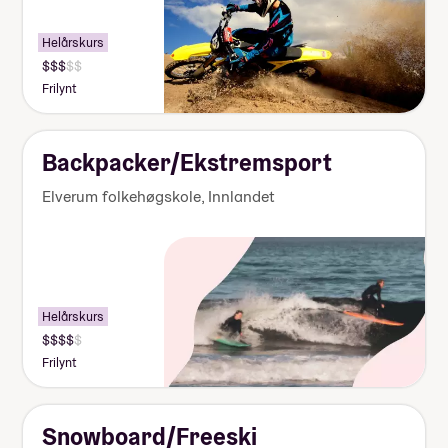
Helårskurs
Pris:
140
Frilynt
000-
155
000
kr
Backpacker/Ekstremsport
Elverum folkehøgskole
,
Innlandet
Helårskurs
Pris:
155
Frilynt
000-
170
000
kr
Snowboard/Freeski