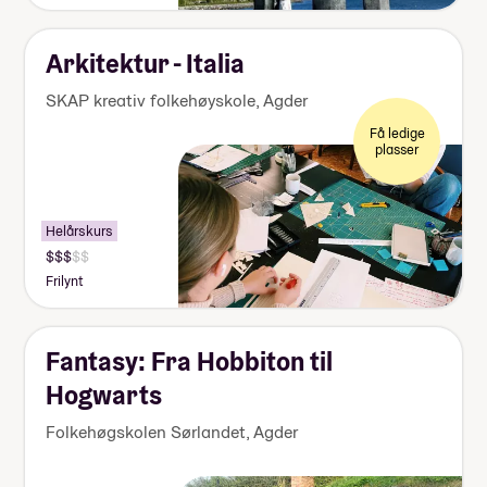
155
000
kr
Arkitektur - Italia
SKAP kreativ folkehøyskole
,
Agder
Få ledige
plasser
Helårskurs
Pris:
140
Frilynt
000-
155
000
kr
Fantasy: Fra Hobbiton til
Hogwarts
Folkehøgskolen Sørlandet
,
Agder