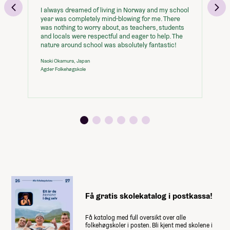
I always dreamed of living in Norway and my school
På
year was completely mind-blowing for me. There
me
was nothing to worry about, as teachers, students
Læ
and locals were respectful and eager to help. The
fa
nature around school was absolutely fantastic!
Am
Fan
Naoki Okamura, Japan
Agder Folkehøgskole
Få gratis skolekatalog i postkassa!
Få katalog med full oversikt over alle
folkehøgskoler i posten. Bli kjent med skolene i