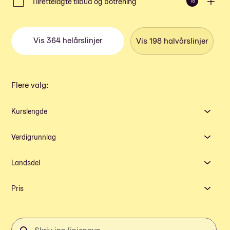
Tilrettelagte tilbud og botrening
18
Vis
364
helårslinjer
Vis
198
halvårslinjer
Flere valg
:
Kurslengde
Verdigrunnlag
Landsdel
Pris
Skriv