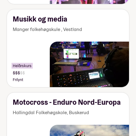
155
000
kr
Musikk og media
Manger folkehøgskule
,
Vestland
Helårskurs
Pris:
140
Frilynt
000-
155
000
kr
Motocross - Enduro Nord-Europa
Hallingdal Folkehøgskole
,
Buskerud