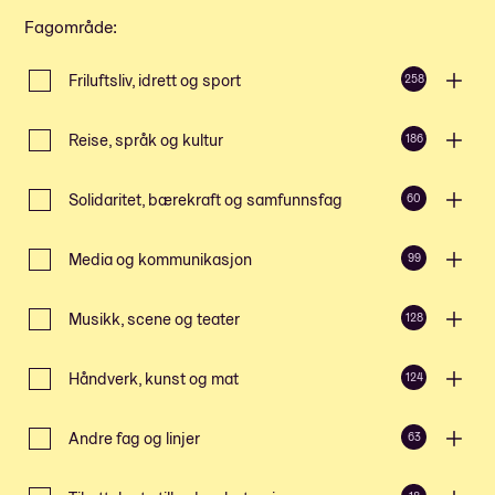
Fagområde
:
Friluftsliv, idrett og sport
258
Reise, språk og kultur
186
Solidaritet, bærekraft og samfunnsfag
60
Media og kommunikasjon
99
Musikk, scene og teater
128
Håndverk, kunst og mat
124
Andre fag og linjer
63