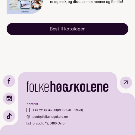
ro og mak, og diskuter med venner og familie!
Bestill katalogen
↗
Kontakt
+47 22 47 43 00
(kl. 08:30 - 15:30)
post@folkehogskole.no
Brugata 19, 0186 Oslo