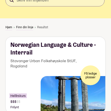
inn
linjenavn
Hjem
Finn din linje
Resultat
Norwegian Language & Culture -
Interrail
Stavanger Urban Folkehøyskole StUF
,
Rogaland
Få ledige
plasser
Helårskurs
Pris:
140
Frilynt
000-