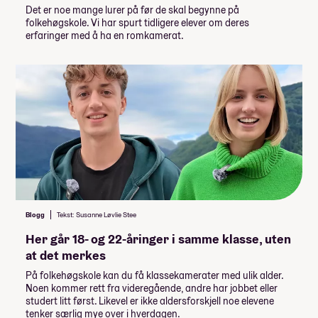
Det er noe mange lurer på før de skal begynne på
folkehøgskole. Vi har spurt tidligere elever om deres
erfaringer med å ha en romkamerat.
Blogg
Tekst: Susanne Løvlie Stee
Her går 18- og 22-åringer i samme klasse, uten
at det merkes
På folkehøgskole kan du få klassekamerater med ulik alder.
Noen kommer rett fra videregående, andre har jobbet eller
studert litt først. Likevel er ikke aldersforskjell noe elevene
tenker særlig mye over i hverdagen.