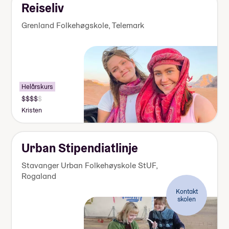
kr
Reiseliv
Grenland Folkehøgskole
,
Telemark
Helårskurs
Pris:
155
Kristen
000-
170
000
kr
Urban Stipendiatlinje
Stavanger Urban Folkehøyskole StUF
,
Rogaland
Kontakt
skolen