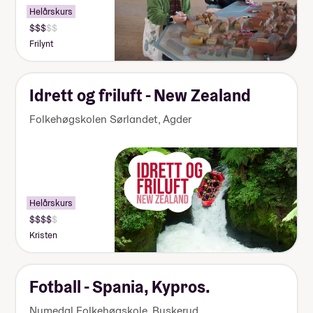
Helårskurs
Pris:
140
Frilynt
000-
155
000
kr
Idrett og friluft - New Zealand
Folkehøgskolen Sørlandet
,
Agder
Helårskurs
Pris:
155
Kristen
000-
170
000
kr
Fotball - Spania, Kypros.
Numedal Folkehøgskole
,
Buskerud