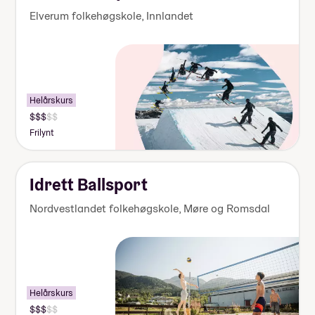
Elverum folkehøgskole
,
Innlandet
Helårskurs
Pris:
140
Frilynt
000-
155
000
kr
Idrett Ballsport
Nordvestlandet folkehøgskole
,
Møre og Romsdal
Helårskurs
Pris: