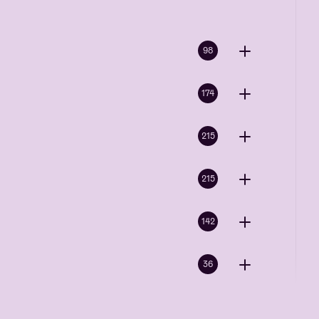
98
174
215
215
142
36