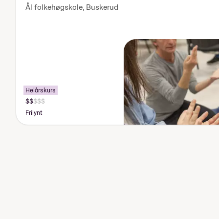
Ål folkehøgskole
,
Buskerud
Helårskurs
Pris:
125
Frilynt
000-
140
000
kr
Vis
linjer