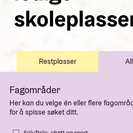
skoleplasse
Restplasser
All
Fagområder
Her kan du velge én eller flere fagområ
for å spisse søket ditt.
Friluftsliv, idrett og sport