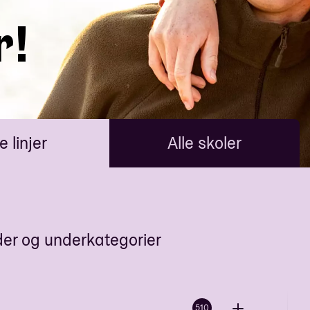
r!
e linjer
Alle skoler
der og underkategorier
510