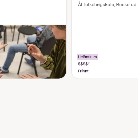
Ål folkehøgskole
,
Buskerud
Helårskurs
Pris:
155
Frilynt
000-
170
000
kr