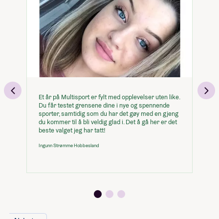
Visual Arts
Alle valgfag
UT: opplev - forandre - tavare
Hos oss kommer det ingen
Utøvende Musikk - halvårskurs høst 2026
overraskende/ekstra kostnader - alt
Visual Arts - halvårskurs høst 2026
er inklusive.
Multisport: Trening, friluftsliv og helse (høst)
Studietur: Randonnée i
UT - halvårskurs høst 2026
Hemsedalsfjella
Global Solidaritet - halvårskurs høst 2026
Studietur: Treningsleir på Lanzarote
Musikal - halvårskurs høst 2026
Reiseforsikring
Dans - halvårskurs høst 2026
Et år på Multisport er fylt med opplevelser uten like.
De
Design & Fashion - halvårskurs høst 2026
Studietur: Alpinreise til Trysil
Du får testet grensene dine i nye og spennende
fo
sporter, samtidig som du har det gøy med en gjeng
el
Studietur: Surfecamp i Hoddevik
du kommer til å bli veldig glad i. Det å gå her er det
he
Studietur: Besseggen og
beste valget jeg har tatt!
fl
Jotunheimen
Ingunn Strømme Hobbesland
Hå
Studietur: Turer i Norge
Mat (3 måltider per dag)
Reiseforsikring
Internett
Vaskemaskin