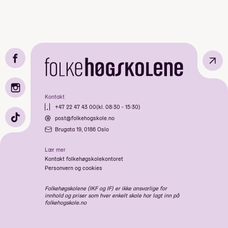
↗
Kontakt
+47 22 47 43 00
(kl. 08:30 - 15:30)
post@folkehogskole.no
Brugata 19, 0186 Oslo
Lær mer
Kontakt folkehøgskolekontoret
Personvern og cookies
Folkehøgskolene (IKF og IF) er ikke ansvarlige for
innhold og priser som hver enkelt skole har lagt inn på
folkehogskole.no