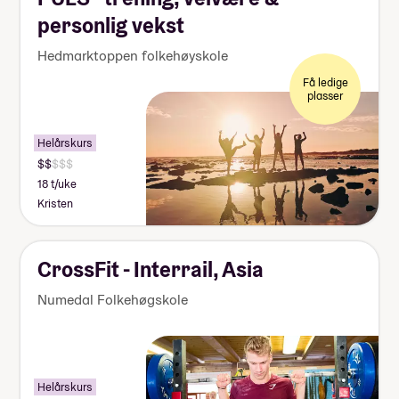
personlig vekst
Hedmarktoppen folkehøyskole
Få ledige
plasser
Helårskurs
18 t/uke
Kristen
CrossFit - Interrail, Asia
Numedal Folkehøgskole
Helårskurs