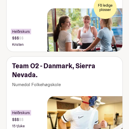
Få ledige
plasser
Helårskurs
Kristen
Team O2 - Danmark, Sierra
Nevada.
Numedal Folkehøgskole
Obligatorisk: Ja
Helårskurs
Pris: Inkludert i linjepris
Måltider pr dag inkludert: 3
15 t/uke