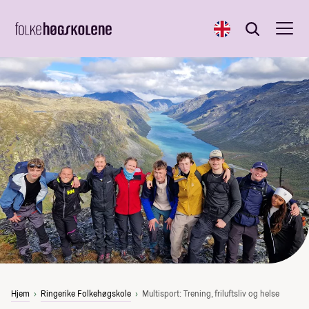
English
Søk
Søk
Hjem
Ringerike Folkehøgskole
Multisport: Trening, friluftsliv og helse