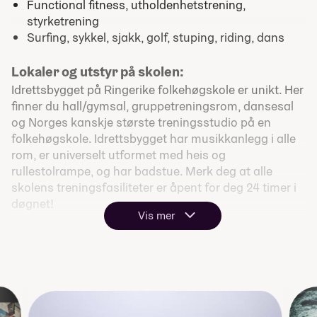
Functional fitness, utholdenhetstrening,
styrketrening
Surfing, sykkel, sjakk, golf, stuping, riding, dans
Lokaler og utstyr på skolen:
Idrettsbygget på Ringerike folkehøgskole er unikt. Her
finner du hall/gymsal, gruppetreningsrom, dansesal
og Norges kanskje største treningsstudio på en
folkehøgskole. Idrettsbygget har musikkanlegg i alle
rom, er universelt utformet med heis og
rullestolrampe, og har badstue. Merk deg at alle
skolens treningsfasiliteter er åpent for deg 24 timer i
døgnet!
Vis mer
Vi bruker også mange av de flotte anleggene i
idrettsbyen Hønefoss:
Hønefoss Arena, byens storstue med
håndballhaller og 15 m høy klatrevegg
Ringeriksbadet