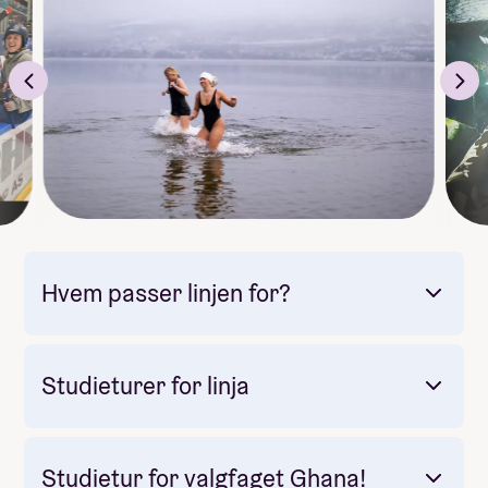
Aka Arena, fotballstadion
Schjongshallen, ishockeyhall
Ringkollen skistadion
Jevnaker Bordtennisklubb
Spørsmål? DM oss på Instagram
Hvem passer linjen for?
Studieturer for linja
Studietur for valgfaget Ghana!
Obligatorisk: Ja