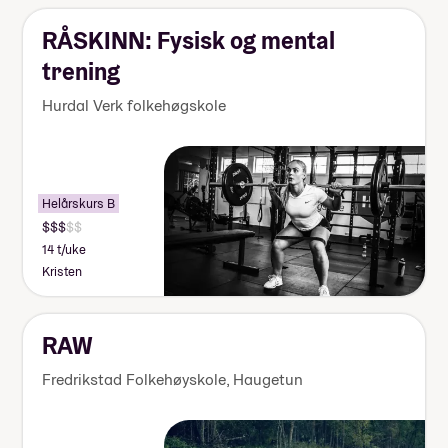
RÅSKINN: Fysisk og mental
trening
Hurdal Verk folkehøgskole
Helårskurs B
Obligatorisk: Ja
14 t/uke
Pris: Inkludert i linjepris
Kristen
Varighet: 4 dager
RAW
surfecamp i Hoddevik ved Stadt
Fredrikstad Folkehøyskole, Haugetun