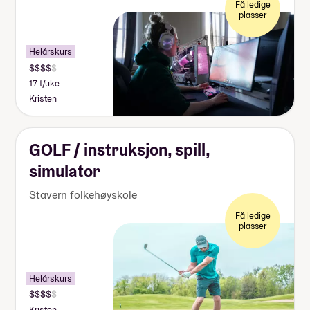
Få ledige
plasser
Helårskurs
17 t/uke
Kristen
GOLF / instruksjon, spill,
simulator
Stavern folkehøyskole
Få ledige
plasser
Helårskurs
Kristen