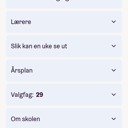
Pris: Inkludert i linjepris
Varighet: Tre dager.
Lærere
Slik kan en uke se ut
Årsplan
Valgfag:
29
Om skolen