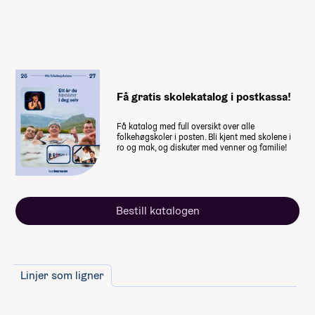
Når du takker ja til skoleplassen må du
betale et administrasjonsgebyr. Resten av
summen betaler du månedsvis gjennom
skoleåret. Nærmere informasjon får du fra
skolen.
Få gratis skolekatalog i postkassa!
Husk at du også trenger penger til
dette
Få katalog med full oversikt over alle
folkehøgskoler i posten. Bli kjent med skolene i
ro og mak, og diskuter med venner og familie!
Mat på studietur Surfecamp i
Hoddevik
Valgfag
Utstyr til linja (se Utstyr til linja
Bestill katalogen
nedenfor)
Lommepenger.
På bloggen
forteller fire elever hvor mye
lommepenger de brukte i løpet av
Linjer som ligner
sitt år på folkehøgskole