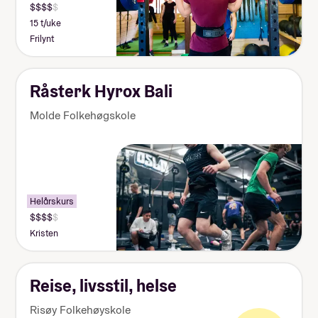
Obligatorisk: Ja
Pris: Inkludert i linjepris
15 t/uke
Varighet: Tre dager
Frilynt
Råsterk Hyrox Bali
Molde Folkehøgskole
Helårskurs
Kristen
Reise, livsstil, helse
Risøy Folkehøyskole