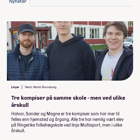
Nyheter
Minimumspris for linja
162 000,-
Lån og stipend
Stipend fra Lånekassen
-61 952,-
-92 928,-
Lån fra Lånekassen
Les mer om priser, lån og stipend
Studiestøtten for neste år vedtas av
Linjer
Tekst: Marta Ravnsborg
Obligatorisk: Ja
Stortinget i desember, ny beløp for
Tre kompiser på samme skole - men ved ulike
Pris: Inkludert i linjepris
studiestøtte legges inn etter det.
årskull
Summen du må dekke selv
Halvor, Sander og Magne er tre kompiser som har mer til
felles enn hjemsted og årgang. Alle tre har nemlig vært elev
162 000
,-
på Ringerike folkehøgskole ved linja Multisport, men i ulike
(
16 200
,- per måned)
årskull.