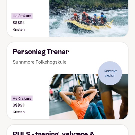
Helårskurs
Kristen
Personleg Trenar
Sunnmøre Folkehøgskule
Kontakt
skolen
Helårskurs
Kristen
PULS - trening, velvære &