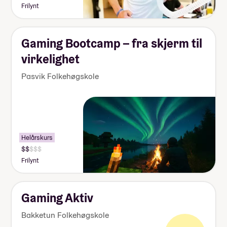
Frilynt
Gaming Bootcamp – fra skjerm til
virkelighet
Pasvik Folkehøgskole
Les mer om turene i Norge med multisport!
Helårskurs
Frilynt
Gaming Aktiv
Bakketun Folkehøgskole