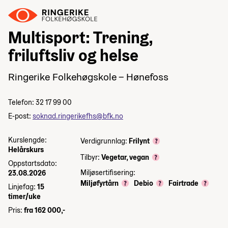
Multisport: Trening,
friluftsliv og helse
Ringerike Folkehøgskole – Hønefoss
Telefon: 32 17 99 00
E-post:
soknad.ringerikefhs@bfk.no
Kurslengde:
Verdigrunnlag:
Frilynt
Helårskurs
Tilbyr:
Vegetar, vegan
Oppstartsdato:
Miljøsertifisering:
23.08.2026
Miljøfyrtårn
Debio
Fairtrade
Linjefag:
15
timer/uke
Pris:
fra 162 000,-