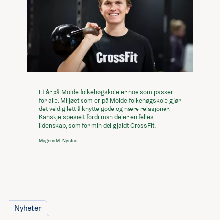
Lederlinjen
Reiseforsikring
Visum
Internett
Vaskemaskin
Minimumspris for linja
163 000,-
Et år på Molde folkehøgskole er noe som passer
Du kan legge til
for alle. Miljøet som er på Molde folkehøgskole gjør
(Huk av og se hvordan det påvirker prisen)
det veldig lett å knytte gode og nære relasjoner.
Kanskje spesielt fordi man deler en felles
6 800,-
Bad på rommet
lidenskap, som for min del gjaldt CrossFit.
8 500,-
Enkeltrom
Magnus M. Nystad
Lån og stipend
Stipend fra Lånekassen
-61 952,-
Nyheter