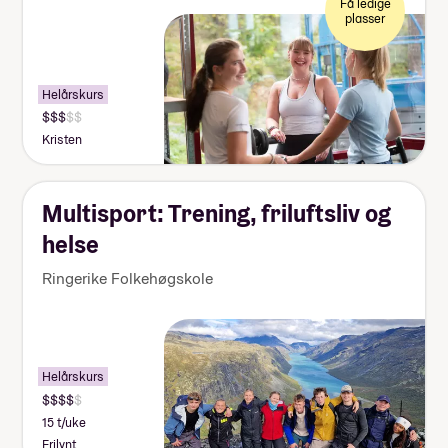
Få ledige
plasser
Helårskurs
Kristen
Multisport: Trening, friluftsliv og
helse
Ringerike Folkehøgskole
Helårskurs
15 t/uke
Frilynt