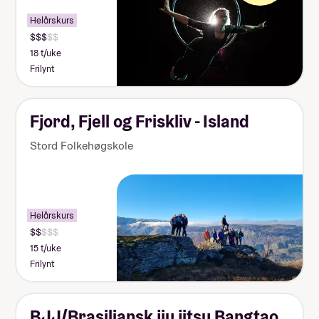
Helårskurs
18 t/uke
Frilynt
Fjord, Fjell og Friskliv - Island
Stord Folkehøgskole
Helårskurs
15 t/uke
Frilynt
BJJ/Brasiliansk jiu jitsu Bangtao