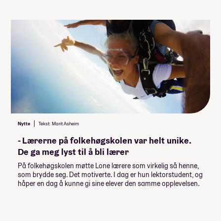
-92 928,-
Lån fra Lånekassen
Les mer om priser, lån og stipend
Studiestøtten for neste år vedtas av
Stortinget i desember, ny beløp for
studiestøtte legges inn etter det.
Summen du må dekke selv
163 000
,-
(
16 300
,- per måned)
Nytte
Tekst: Marit Asheim
Når du takker ja til skoleplassen må du
- Lærerne på folkehøgskolen var helt unike.
betale et administrasjonsgebyr. Resten av
De ga meg lyst til å bli lærer
summen betaler du månedsvis gjennom
På folkehøgskolen møtte Lone lærere som virkelig så henne,
skoleåret. Nærmere informasjon får du fra
som brydde seg. Det motiverte. I dag er hun lektorstudent, og
skolen.
håper en dag å kunne gi sine elever den samme opplevelsen.
Husk at du også trenger penger til