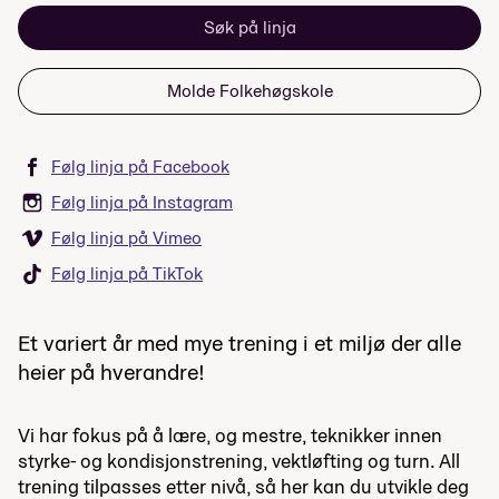
Søk på linja
Molde Folkehøgskole
Følg linja på Facebook
Følg linja på Instagram
Følg linja på Vimeo
Følg linja på TikTok
Et variert år med mye trening i et miljø der alle
heier på hverandre!
Vi har fokus på å lære, og mestre, teknikker innen
styrke- og kondisjonstrening, vektløfting og turn. All
trening tilpasses etter nivå, så her kan du utvikle deg