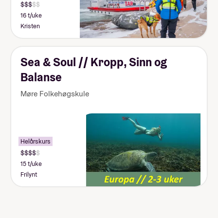
16 t/uke
Kristen
Sea & Soul // Kropp, Sinn og
Balanse
Møre Folkehøgskule
Helårskurs
15 t/uke
Frilynt