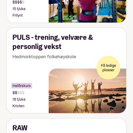
15 t/uke
Frilynt
PULS - trening, velvære &
personlig vekst
Hedmarktoppen folkehøyskole
Få ledige
plasser
Helårskurs
18 t/uke
Kristen
RAW