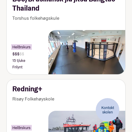
Thailand
Torshus folkehøgskule
Helårskurs
15 t/uke
Frilynt
Redning+
Risøy Folkehøyskole
Kontakt
skolen
Helårskurs