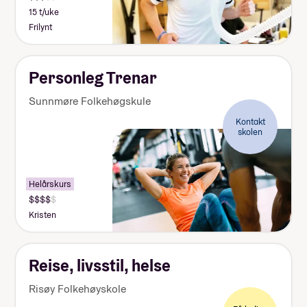
15 t/uke
Frilynt
Personleg Trenar
Sunnmøre Folkehøgskule
Kontakt
skolen
Helårskurs
Kristen
Reise, livsstil, helse
Risøy Folkehøyskole