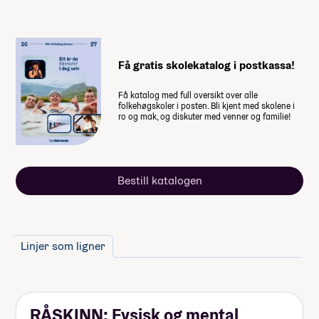
dette
Vaksiner på studietur Bali
Valgfag
Lommepenger.
På bloggen
Få gratis skolekatalog i postkassa!
forteller fire elever hvor mye
Få katalog med full oversikt over alle
lommepenger de brukte i løpet av
folkehøgskoler i posten. Bli kjent med skolene i
sitt år på folkehøgskole
ro og mak, og diskuter med venner og familie!
Bestill katalogen
Linjer som ligner
RÅSKINN: Fysisk og mental