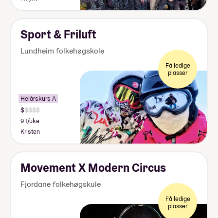
Sport & Friluft
Lundheim folkehøgskole
Få ledige
plasser
Helårskurs A
9 t/uke
Kristen
Movement X Modern Circus
Fjordane folkehøgskule
Få ledige
plasser