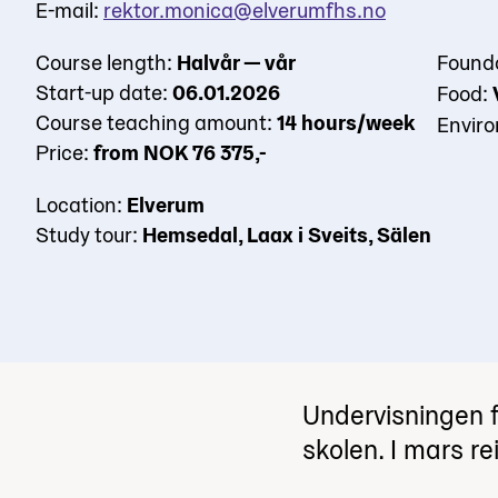
E-mail:
rektor.monica@elverumfhs.no
Course length:
Halvår — vår
Found
Start-up date:
06.01.2026
Food:
Course teaching amount:
14 hours/week
Enviro
Price:
from NOK 76 375,-
Location:
Elverum
Study tour:
Hemsedal, Laax i Sveits, Sälen
Undervisningen fo
skolen. I mars rei