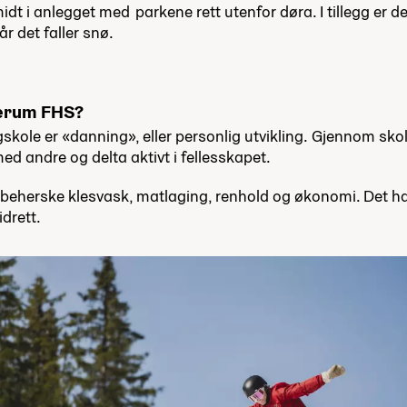
idt i anlegget med parkene rett utenfor døra. I tillegg er de
år det faller snø.
verum FHS?
kole er «danning», eller personlig utvikling. Gjennom skol
d andre og delta aktivt i fellesskapet.
eherske klesvask, matlaging, renhold og økonomi. Det han
idrett.