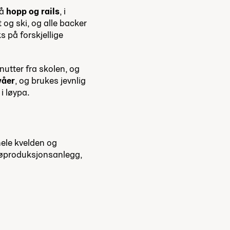
på
hopp og rails
, i
t og ski, og alle backer
s på for­skjel­lige
nutter fra skolen, og
våer
, og brukes jevnlig
i løypa.
hele kvelden og
 snøproduksjonsanlegg,