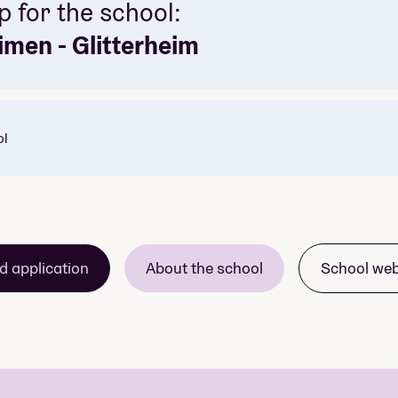
p for the school:
 course price
sesongen i Hemsedal
men - Glitterheim
ol
 course price
d application
About the school
School we