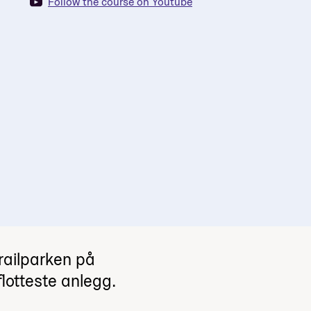
Follow the course on Youtube
 railparken på
 flotteste anlegg.