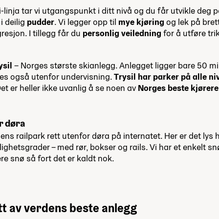
linja tar vi utgangs­punkt i ditt nivå og du får utvikle deg 
i deilig
pudder
. Vi leg­ger opp til
mye kjø­ring
og lek på bret­
resjon. I til­legg får du
personlig vei­led­ning
for å utføre trik
ysil
– Norges største skianlegg. Anlegget ligger bare 50 mi
es også utenfor undervisning.
Trysil har parker på alle ni
t er heller ikke uvanlig å se noen av
Norges beste kjørere
r døra
ens railpark rett utenfor døra på internatet. Her er det lys 
lighetsgrader – med rør, bokser og rails. Vi har et enkelt
e snø så fort det er kaldt nok.
ett av verdens beste anlegg