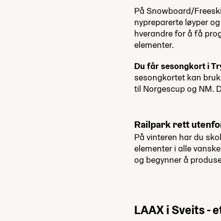
På Snow­board­/Freeski-
nypreparerte løyper og 
hver­andre for å få prog
elementer.
Du får sesongkort i Tr
sesongkortet kan bruk
til Norgescup og NM. De
Railpark rett utenfo
På vinteren har du skol
elementer i alle vanske
og begynner å produser
LAAX i Sveits - 