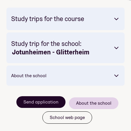
Study trips for the course
Study trip for the school:
Mandatory: Yes
Price: Included in course price
Jotunheimen - Glitterheim
About the school
Send application
About the school
Mandatory: Yes
School web page
Price: Included in course price