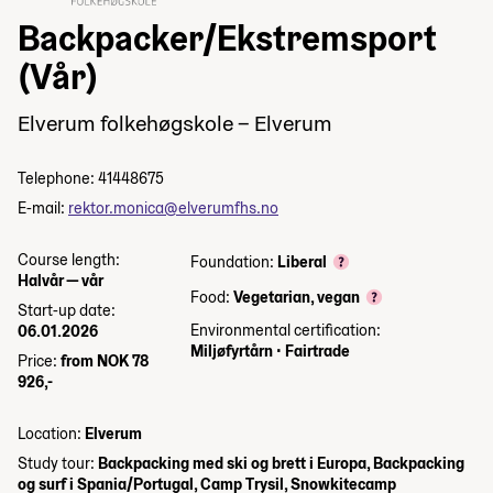
Backpacker/Ekstremsport
(Vår)
Elverum folkehøgskole – Elverum
Telephone: 41448675
E-mail:
rektor.monica@elverumfhs.no
Course length:
Foundation:
Liberal
Halvår — vår
Food:
Vegetarian, vegan
Start-up date:
Environmental certification:
06.01.2026
Miljøfyrtårn
•
Fairtrade
Price:
from NOK 78
926,-
Location:
Elverum
Study tour:
Backpacking med ski og brett i Europa, Backpacking
og surf i Spania/Portugal, Camp Trysil, Snowkitecamp