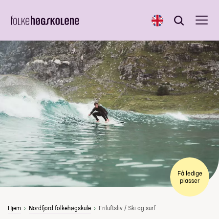
English
Søk
Søk
Få ledige
plasser
Hjem
Nordfjord folkehøgskule
Friluftsliv / Ski og surf