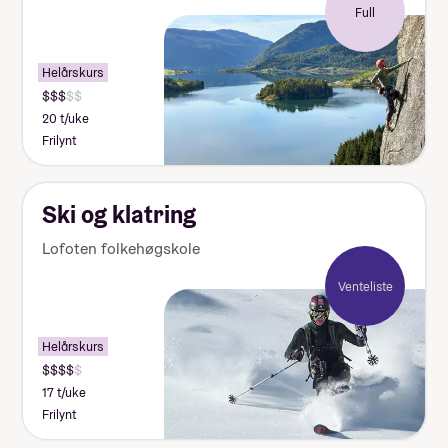
Full
Helårskurs
20 t/uke
Frilynt
Ski og klatring
Lofoten folkehøgskole
Venteliste
Helårskurs
17 t/uke
Frilynt