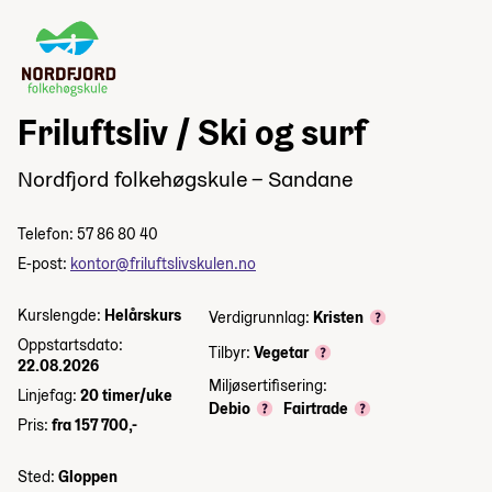
Friluftsliv / Ski og surf
Nordfjord folkehøgskule – Sandane
Telefon: 57 86 80 40
E-post:
kontor@friluftslivskulen.no
Kurslengde:
Helårskurs
Verdigrunnlag:
Kristen
Oppstartsdato:
Tilbyr:
Vegetar
22.08.2026
Miljøsertifisering:
Linjefag:
20 timer/uke
Debio
Fairtrade
Pris:
fra 157 700,-
Sted:
Gloppen