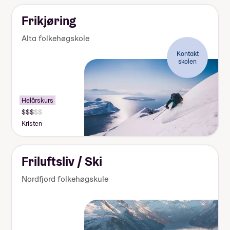
Frikjøring
Alta folkehøgskole
Kontakt
skolen
Helårskurs
Kristen
Friluftsliv / Ski
Nordfjord folkehøgskule