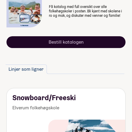
Inkl. i prisen
Få katalog med full oversikt over alle
folkehøgskoler i posten. Bli kjent med skolene i
ro og mak, og diskuter med venner og familie!
Surfing på Jæren, frivillig
studietur
0,-
Bestill katalogen
Lån og stipend
Stipend fra Lånekassen
Obligatorisk: Ja
-61 952,-
Pris: Inkludert i linjepris
Linjer som ligner
Varighet: 3 dagar
-92 928,-
Lån fra Lånekassen
Måltider pr dag inkludert: 4
Les mer om priser, lån og stipend
Snowboard/Freeski
Studiestøtten for neste år vedtas av
Elverum folkehøgskole
Stortinget i desember, ny beløp for
studiestøtte legges inn etter det.
Summen du må dekke selv