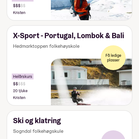
Kristen
https://friluftslivskulen.no/valfag-
og-prosjekt/
X-Sport - Portugal, Lombok & Bali
Hedmarktoppen folkehøyskole
Få ledige
plasser
Helårskurs
20 t/uke
Kristen
Ski og klatring
Sogndal folkehøgskule