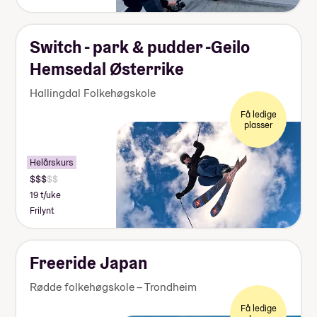
Switch - park & pudder -Geilo
Hemsedal Østerrike
Hallingdal Folkehøgskole
Få ledige
plasser
Helårskurs
19 t/uke
Frilynt
Freeride Japan
Rødde folkehøgskole – Trondheim
Få ledige