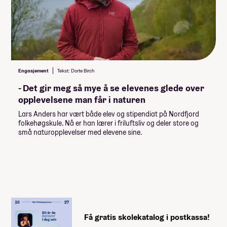
Internett
Vaskemaskin
Minimumspris for linja
157 700,-
Engasjement
Tekst: Dorte Birch
Du kan legge til
(Huk av og se hvordan det påvirker prisen)
- Det gir meg så mye å se elevenes glede over
opplevelsene man får i naturen
3 000,-
Bad på rommet
Lars Anders har vært både elev og stipendiat på Nordfjord
10 000,-
Enkeltrom
folkehøgskule. Nå er han lærer i friluftsliv og deler store og
små naturopplevelser med elevene sine.
Studietur:
Inkl. i prisen
Obligatorisk: Ja
Studietur:
Pris: Inkludert i linjepris
Varighet: 5 dagar
Måltider pr dag inkludert: 4
Inkl. i prisen
Få gratis skolekatalog i postkassa!
Studietur: