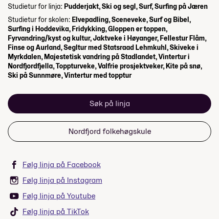
Studietur for linja:
Pudderjakt, Ski og segl, Surf, Surfing på Jæren
Studietur for skolen:
Elvepadling, Sceneveke, Surf og Bibel,
Surfing i Hoddevika, Fridykking, Gloppen er toppen,
Fyrvandring/kyst og kultur, Jaktveke i Høyanger, Fellestur Flåm,
Finse og Aurland, Segltur med Statsraad Lehmkuhl, Skiveke i
Myrkdalen, Majestetisk vandring på Stadlandet, Vintertur i
Nordfjordfjella, Toppturveke, Valfrie prosjektveker, Kite på snø,
Ski på Sunnmøre, Vintertur med topptur
Søk på linja
Nordfjord folkehøgskule
Følg linja på Facebook
Følg linja på Instagram
Følg linja på Youtube
Følg linja på TikTok