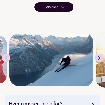
Vis mer
Innhald på linja
Pudderjakt i Noreg 8 dagar
Surfetur til Frankrike 10 dagar
Surfing på Stad 5 dagar
Ski og segl på Sunnmøre 5 dagar
Skikøyring i anlegg 5 dagar
Tinderangling 3 dagar
Kystveke 3 dagar
Terrengsykling 2 dagar
Elvepadling 2 dagar
Havkajakk 3 dagar
Klatring 5 dagar
Toppturar 10-15 dagar
Via ferratta Loen 1 dag
Vandretur på hausten 3 dagar
Kokelagstur 3 dagar
Førstehjelpskurs 2 dagar
Skredkurs 3 dagar
Hvem passer linjen for?
Snøholetur 3 dagar