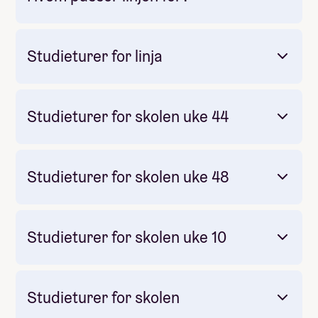
Åleinenatt 2 dagar
Skiveke i Hemsedal (fellestur) 5 dagar
Vestlandsfavoritter - felles skuletur til Flåm, Finse, Aurland
Studieturer for linja
og Utladalen 5 dagar
Pilegrimsvandring 3 dagar
Studieturer for skolen uke 44
Obligatorisk: Ja
Les meir om linja på vår
Pris: Inkludert i linjepris
heimeside:
friluftslivskulen.no/linjer/ski-og-surf/
Måltider pr dag inkludert: 4
Studieturer for skolen uke 48
Studieturer for skolen uke 10
Studieturer for skolen