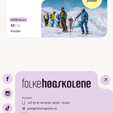
plasser
Helårskurs
Kristen
↗
Kontakt
+47 22 47 43 00
(kl. 08:30 - 15:30)
post@folkehogskole.no