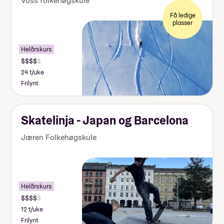
Voss folkehøgskule
Få ledige
plasser
Helårskurs
24 t/uke
Frilynt
Skatelinja - Japan og Barcelona
Jæren Folkehøgskule
Helårskurs
12 t/uke
Frilynt