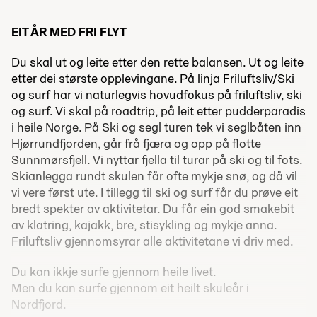
EIT ÅR MED FRI FLYT
Du skal ut og leite etter den rette balansen. Ut og leite
etter dei største opplevingane. På linja Friluftsliv/Ski
og surf har vi naturlegvis hovudfokus på friluftsliv, ski
og surf. Vi skal på roadtrip, på leit etter pudderparadis
i heile Norge. På Ski og segl turen tek vi seglbåten inn
Hjørrundfjorden, går frå fjæra og opp på flotte
Sunnmørsfjell. Vi nyttar fjella til turar på ski og til fots.
Skianlegga rundt skulen får ofte mykje snø, og då vil
vi vere først ute. I tillegg til ski og surf får du prøve eit
bredt spekter av aktivitetar. Du får ein god smakebit
av klatring, kajakk, bre, stisykling og mykje anna.
Friluftsliv gjennomsyrar alle aktivitetane vi driv med.
Du kan ikkje surfe gjennom heile livet.
Men du kan surfe gjennom eit heilt skuleår i
Nordfjord.