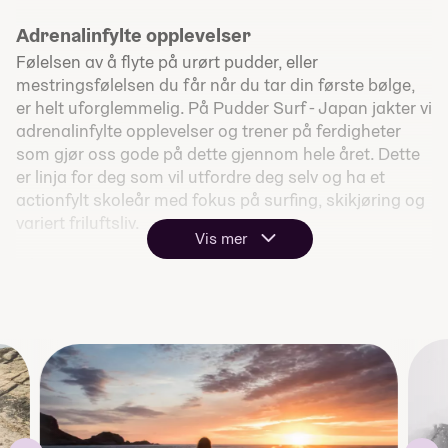
Adrenalinfylte opplevelser
Følelsen av å flyte på urørt pudder, eller
mestringsfølelsen du får når du tar din første bølge,
er helt uforglemmelig. På Pudder Surf - Japan jakter vi
adrenalinfylte opplevelser og trener på ferdigheter
som gjør oss gode på dette gjennom hele året. Dette
er linja for deg som vil utfordre deg selv og ha et
actionfylt skoleår med fokus på surfing, skikjøring og
variert friluftsliv.
Vis mer
På Pudder Surf - Japan jakter vi adrenalinfylte
opplevelser og trener på nødvendige ferdigheter som
gjør oss bedre. Dette er linja for deg som vil utfordre
deg selv og ha et actionfylt år med fokus på surfing,
bratt skikjøring og fokus på fartsfylte aktiviteter i et
godt fellesskap. Her vil du kunne finne utfordringer
som passer for deg, enten du er nybegynner eller
erfaren surfer.