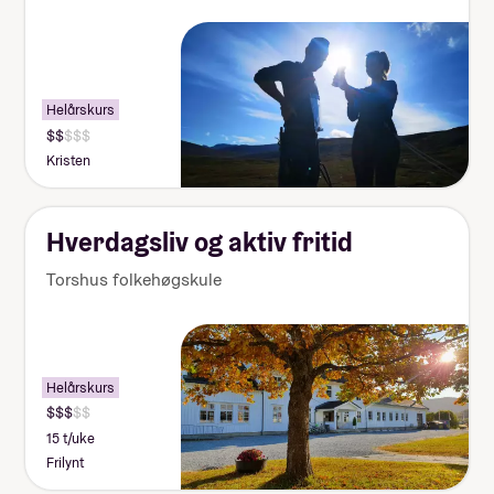
dette
Lommepenger.
På bloggen
forteller fire elever hvor mye
lommepenger de brukte i løpet av
Helårskurs
sitt år på folkehøgskole
Kristen
Hverdagsliv og aktiv fritid
Torshus folkehøgskule
Helårskurs
15 t/uke
Frilynt