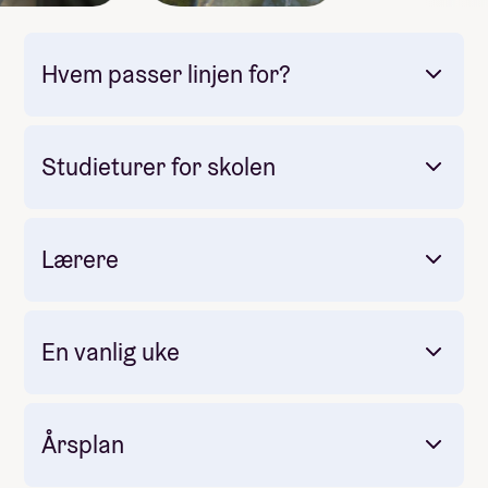
Hvem passer linjen for?
Studieturer for skolen
Lærere
Obligatorisk: Ja
Pris: Inkludert i linjepris
Varighet: 4-5 dager
En vanlig uke
Årsplan