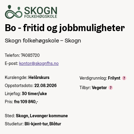
Bo - fritid og jobbmuligheter
Skogn folkehøgskole – Skogn
Telefon: 74085720
E-post:
kontor@skognfhs.no
Kurslengde:
Helårskurs
Verdigrunnlag:
Frilynt
Oppstartsdato:
22.08.2026
Tilbyr:
Vegetar
Linjefag:
30 timer/uke
Pris:
fra 109 840,-
Sted:
Skogn, Levanger kommune
Studietur:
Bli-kjent-tur, Blåtur