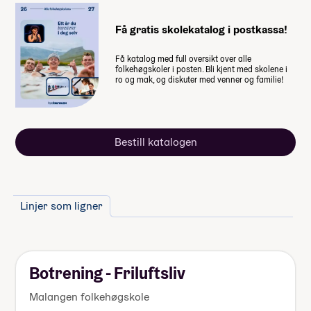
studiestøtte legges inn etter det.
Få gratis skolekatalog i postkassa!
Summen du må dekke selv
109 840
,-
Få katalog med full oversikt over alle
folkehøgskoler i posten. Bli kjent med skolene i
(
10 984
,- per måned)
ro og mak, og diskuter med venner og familie!
Når du takker ja til skoleplassen må du
betale et administrasjonsgebyr. Resten av
summen betaler du månedsvis gjennom
Bestill katalogen
skoleåret. Nærmere informasjon får du fra
skolen.
Din pris for skoleåret vil være avhengig av
hvilken linje du velger å delta på. Du vil
Linjer som ligner
følge samme betalingsplan som de andre
på linja di.
Botrening - Friluftsliv
Husk at du også trenger penger til
Malangen folkehøgskole