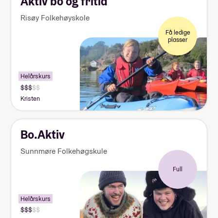
Aktiv bo og fritid
Risøy Folkehøyskole
Få ledige
plasser
Helårskurs
Kristen
Bo.Aktiv
Sunnmøre Folkehøgskule
Full
Helårskurs