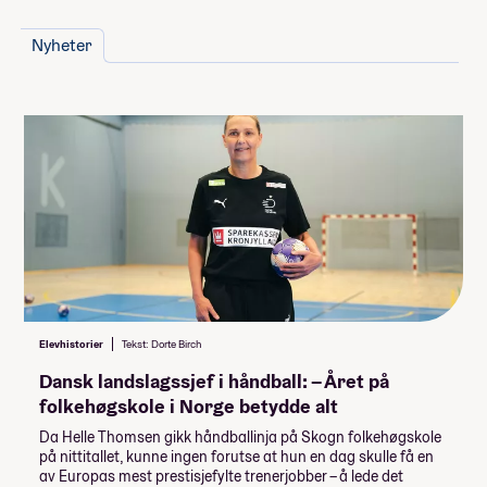
Studentbevis
Kampsport Muay Thai, K1 & MMA Venum
Bli-kjent-tur
Thailand
Nyheter
Treningsrom
N3rd-Culture
Blåtur
USA film og friluftsliv
Obligatorisk: Ja
Alpintur
Bo - fritid og jobbmuligheter
Pris: Inkludert i linjepris
Studietur: Bli-kjent-tur
Varighet: 1 uke
Reiseforsikring
Studietur: Blåtur
Reiseforsikring
Internett
Vaskemaskin
Minimumspris for linja
109 840,-
Elevhistorier
Tekst: Dorte Birch
Dansk landslagssjef i håndball: – Året på
Du kan legge til
folkehøgskole i Norge betydde alt
(Huk av og se hvordan det påvirker prisen)
Da Helle Thomsen gikk håndballinja på Skogn folkehøgskole
på nittitallet, kunne ingen forutse at hun en dag skulle få en
8 550,-
Bad på rommet
av Europas mest prestisjefylte trenerjobber – å lede det