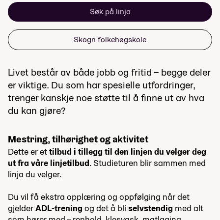
Søk på linja
Skogn folkehøgskole
Livet består av både jobb og fritid – begge deler
er viktige. Du som har spesielle utfordringer,
trenger kanskje noe støtte til å finne ut av hva
du kan gjøre?
Mestring, tilhørighet og aktivitet
Dette er et
tilbud
i tillegg til den linjen du velger deg
ut fra våre linjetilbud
. Studieturen blir sammen med
linja du velger.
Du vil få ekstra opplæring og oppfølging når det
gjelder
ADL-trening
og det å bli
selvstendig
med alt
som hører med – renhold, klesvask, matlaging,