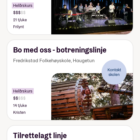
Helårskurs
21 t/uke
Frilynt
Bo med oss - botreningslinje
Fredrikstad Folkehøyskole, Haugetun
Kontakt
skolen
Helårskurs
14 t/uke
Kristen
Tilrettelagt linje