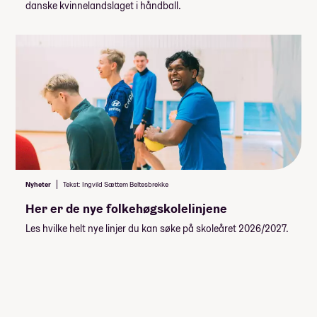
danske kvinnelandslaget i håndball.
6 300,-
Pescetarianer
6 300,-
Laktoseintoleranse
9 000,-
Cøliaki
4 500,-
Veganer/vegetarianer
8 550,-
Enkeltrom
Lån og stipend
Stipend fra Lånekassen
Nyheter
Tekst: Ingvild Sættem Beltesbrekke
-61 952,-
Her er de nye folkehøgskolelinjene
-92 928,-
Lån fra Lånekassen
Les hvilke helt nye linjer du kan søke på skoleåret 2026/2027.
Les mer om priser, lån og stipend
Studiestøtten for neste år vedtas av
Stortinget i desember, ny beløp for