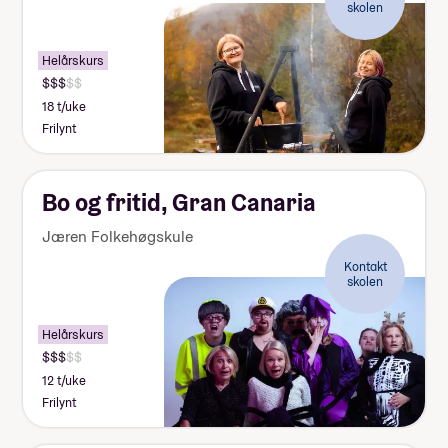
skolen
Helårskurs
18 t/uke
Frilynt
Bo og fritid, Gran Canaria
Jæren Folkehøgskule
Kontakt
skolen
Helårskurs
12 t/uke
Frilynt