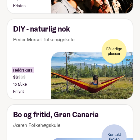
Kristen
DIY - naturlig nok
Peder Morset folkehøgskole
Få ledige
plasser
Helårskurs
15 t/uke
Frilynt
Bo og fritid, Gran Canaria
Jæren Folkehøgskule
Kontakt
skolen