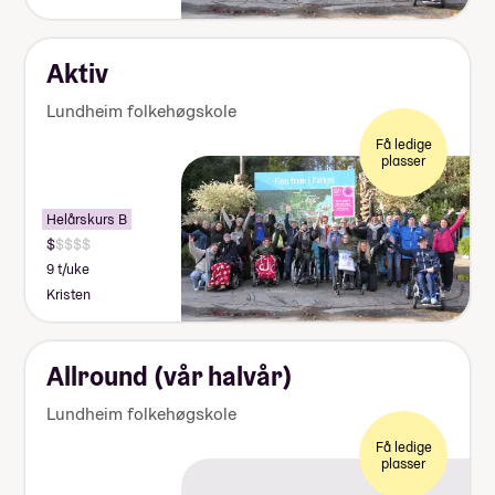
Aktiv
Lundheim folkehøgskole
Få ledige
plasser
Helårskurs B
9 t/uke
Kristen
Allround (vår halvår)
Lundheim folkehøgskole
Få ledige
plasser