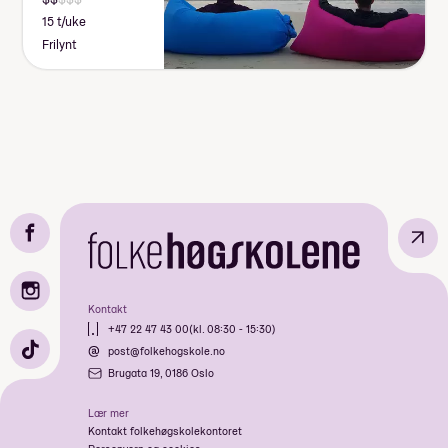
15 t/uke
Frilynt
↗
Kontakt
+47 22 47 43 00
(kl. 08:30 - 15:30)
post@folkehogskole.no
Brugata 19, 0186 Oslo
Lær mer
Kontakt folkehøgskolekontoret