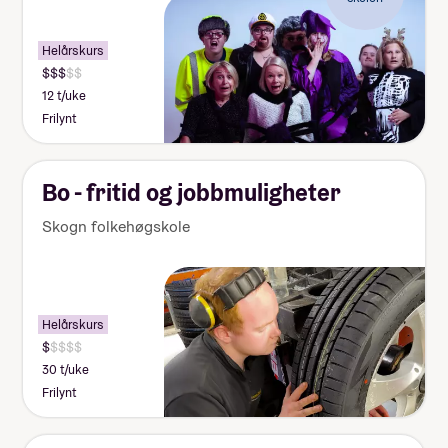
Helårskurs
12 t/uke
Frilynt
Bo - fritid og jobbmuligheter
Skogn folkehøgskole
Helårskurs
30 t/uke
Frilynt