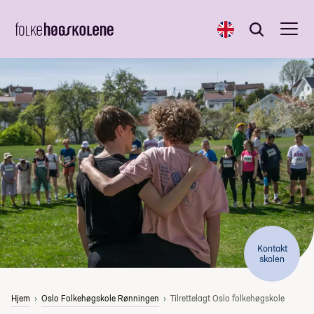
English
Søk
Søk
Kontakt
skolen
Hjem
Oslo Folkehøgskole Rønningen
Tilrettelagt Oslo folkehøgskole