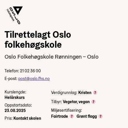
Tilrettelagt Oslo
folkehøgskole
Oslo Folkehøgskole Rønningen – Oslo
Telefon: 21 02 36 00
E-post:
post@oslo.fhs.no
Kurslengde:
Verdigrunnlag:
Kristen
Helårskurs
Tilbyr:
Vegetar, vegan
Oppstartsdato:
Miljøsertifisering:
23.08.2025
Fairtrade
Grønt flagg
Pris:
Kontakt skolen