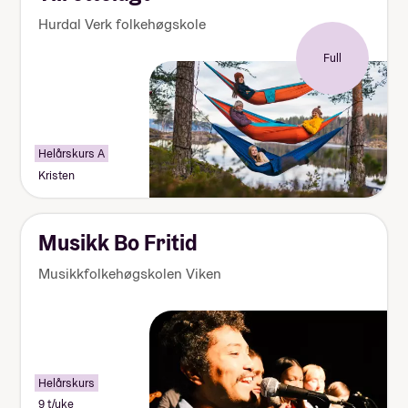
Hurdal Verk folkehøgskole
Full
Helårskurs A
Kristen
Musikk Bo Fritid
Musikkfolkehøgskolen Viken
Helårskurs
9 t/uke