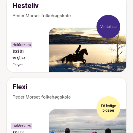
Hesteliv
Peder Morset folkehøgskole
Venteliste
Helårskurs
15 t/uke
Frilynt
Flexi
Peder Morset folkehøgskole
Få ledige
plasser
Helårskurs