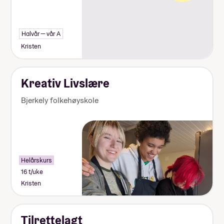
Halvår — vår A
Kristen
Kreativ Livslære
Bjerkely folkehøyskole
Helårskurs
16 t/uke
Kristen
Tilrettelagt