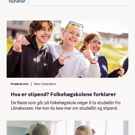
Nyheter
UngProd – Scene, Kreativitet og Ledelse
Empower – trening, psykologi, frivillighet
NORWEGIAN: Language and Culture
Tilrettelagt Oslo folkehøgskole
Obligatorisk: Nei
Pris: 22 500
Varighet: 2 uker
Måltider pr dag inkludert: 3
Praktisk info
Tekst: Dorte Birch
Hva er stipend? Folkehøgskolene forklarer
De fleste som går på folkehøgskole velger å ta studielån fra
Lånekassen. Her kan du lese mer om studielån og stipend.