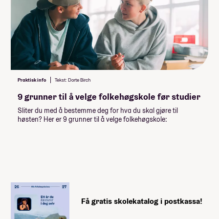
Praktisk info
Tekst: Dorte Birch
9 grunner til å velge folkehøgskole før studier
Obligatorisk: Nei
Pris: Inkludert i linjepris
Sliter du med å bestemme deg for hva du skal gjøre til
Varighet: 8
høsten? Her er 9 grunner til å velge folkehøgskole:
Få gratis skolekatalog i postkassa!