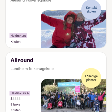
Ålesund Folkehøgskole
Kontakt
skolen
Helårskurs
Kristen
Allround
Lundheim folkehøgskole
Få ledige
plasser
Helårskurs A
9 t/uke
Kristen