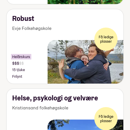
Robust
Evje Folkehøgskole
Få ledige
plasser
Helårskurs
15 t/uke
Frilynt
Helse, psykologi og velvære
Kristiansand folkehøgskole
Få ledige
plasser