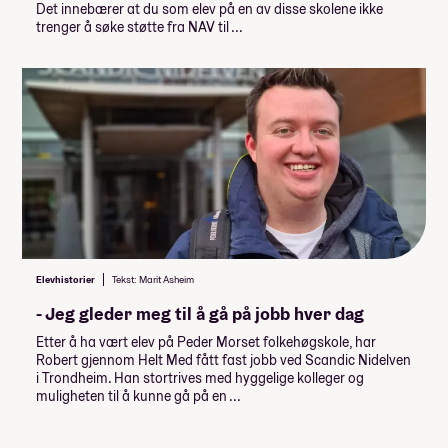
Det innebærer at du som elev på en av disse skolene ikke
DIY - naturlig nok, frivillig
trenger å søke støtte fra NAV til ...
studietur
10 000,-
Lån og stipend
Stipend fra Lånekassen
-61 952,-
-92 928,-
Lån fra Lånekassen
Les mer om priser, lån og stipend
Elevhistorier
Tekst: Marit Asheim
Studiestøtten for neste år vedtas av
- Jeg gleder meg til å gå på jobb hver dag
Stortinget i desember, ny beløp for
studiestøtte legges inn etter det.
Etter å ha vært elev på Peder Morset folkehøgskole, har
Robert gjennom Helt Med fått fast jobb ved Scandic Nidelven
Summen du må dekke selv
i Trondheim. Han stortrives med hyggelige kolleger og
muligheten til å kunne gå på en ...
139 000
,-
(
13 900
,- per måned)