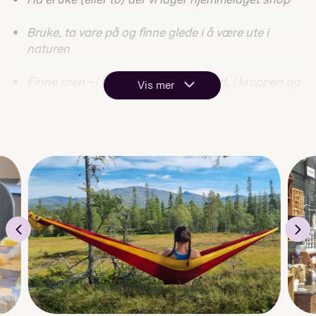
Bruke, ta vare på og finne glede i å være ute i
naturen
Finne roen – i hengekøya, rundt bålet, i kroppen og
Vis mer
i topplokket
Yoga, og mindfulness – godt for kroppen, og
toppen
Skape noe for andre
Synes du noe av dette høres spennende ut? Da kan
dette være linja for deg!
Sjekk oss ut på Instagram:
@pedermorsetfhs_diy