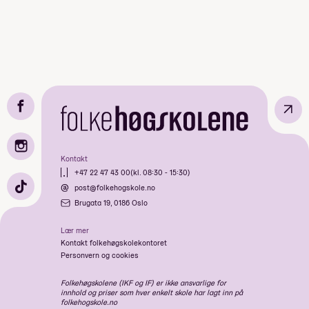
↗
Kontakt
+47 22 47 43 00
(kl. 08:30 - 15:30)
post@folkehogskole.no
Brugata 19, 0186 Oslo
Lær mer
Kontakt folkehøgskolekontoret
Personvern og cookies
Folkehøgskolene (IKF og IF) er ikke ansvarlige for
innhold og priser som hver enkelt skole har lagt inn på
folkehogskole.no