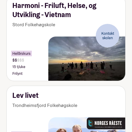
Harmoni - Friluft, Helse, og
Utvikling - Vietnam
Stord Folkehøgskole
Kontakt
skolen
Helårskurs
15 t/uke
Frilynt
Lev livet
Trondheimsfjord Folkehøgskole