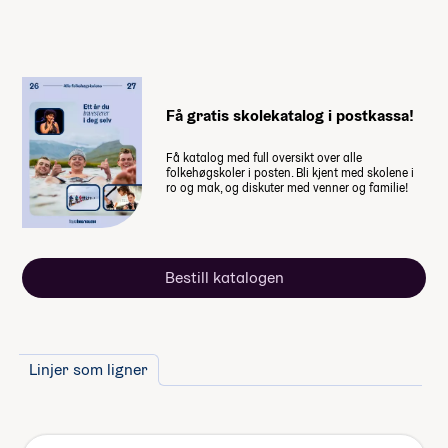
Når du takker ja til skoleplassen må du
betale et administrasjonsgebyr. Resten av
summen betaler du månedsvis gjennom
skoleåret. Nærmere informasjon får du fra
Få gratis skolekatalog i postkassa!
skolen.
Få katalog med full oversikt over alle
folkehøgskoler i posten. Bli kjent med skolene i
Husk at du også trenger penger til
ro og mak, og diskuter med venner og familie!
dette
Reiseforsikring på studietur
Skoletur (240,-)
Bestill katalogen
Lommepenger.
På bloggen
forteller fire elever hvor mye
lommepenger de brukte i løpet av
sitt år på folkehøgskole
Linjer som ligner