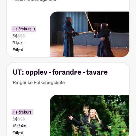
Helårskurs B
4 t/uke
Frilynt
UT: opplev - forandre - tavare
Ringerike Folkehøgskole
Helårskurs
15 t/uke
Frilynt