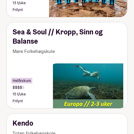
13 t/uke
Frilynt
Sea & Soul // Kropp, Sinn og
Balanse
Møre Folkehøgskule
Helårskurs
15 t/uke
Frilynt
Kendo
Toten folkehøgskole