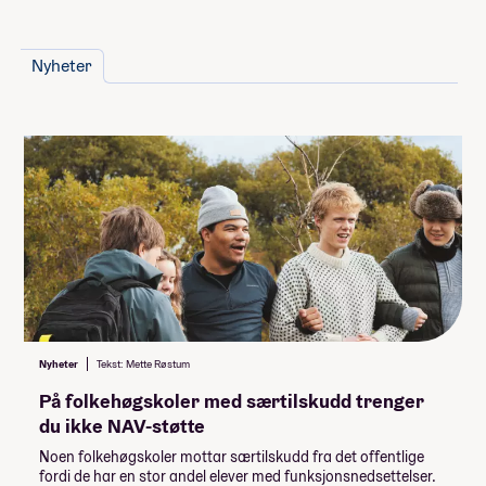
Flexi
Undervisning
Fotball tilrettelagt
Mat og rom på skolen (romtype:
Friluftsliv
enkeltrom)
Nyheter
Hesteliv
Innmeldingsbeløp
MatLyst
Bad på rommet
Arbeidstrening
Trådløst internett
Stipendiat
Innmeldingsbeløp kr 2500,-
DIY - naturlig nok
Studietur: Skoletur
Teater og musikk
Mat (3 måltider per dag)
Internett
Vaskemaskin
Minimumspris for linja
139 000,-
Nyheter
Tekst: Mette Røstum
På folkehøgskoler med særtilskudd trenger
Du kan legge til
du ikke NAV-støtte
(Huk av og se hvordan det påvirker prisen)
Noen folkehøgskoler mottar særtilskudd fra det offentlige
3 000,-
Personlig konto
fordi de har en stor andel elever med funksjonsnedsettelser.