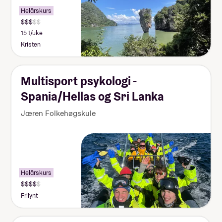
Helårskurs
15 t/uke
Kristen
Multisport psykologi -
Spania/Hellas og Sri Lanka
Jæren Folkehøgskule
Helårskurs
Frilynt