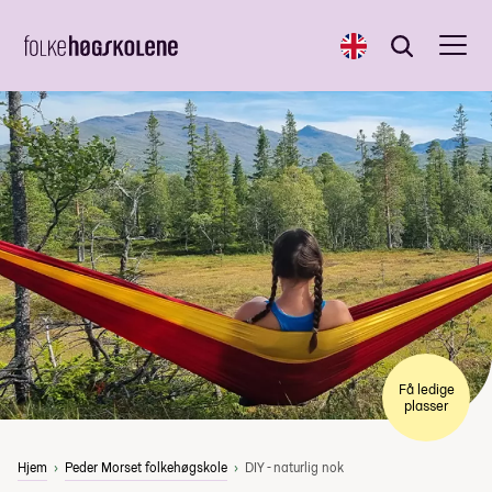
English
Søk
Søk
Få ledige
plasser
Hjem
Peder Morset folkehøgskole
DIY - naturlig nok