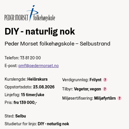
DIY - naturlig nok
Peder Morset folkehøgskole – Selbustrand
Telefon: 73 81 20 00
E-post:
pmf@pedermorset.no
Kurslengde:
Helårskurs
Verdigrunnlag:
Frilynt
Oppstartsdato:
23.08.2026
Tilbyr:
Vegetar, vegan
Linjefag:
15 timer/uke
Miljøsertifisering:
Miljøfyrtårn
Pris:
fra 139 000,-
Sted:
Selbu
Studietur for linja:
DIY - naturlig nok