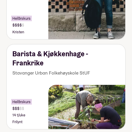
Helårskurs
Kristen
Barista & Kjøkkenhage -
Frankrike
Stavanger Urban Folkehøyskole StUF
Helårskurs
14 t/uke
Frilynt