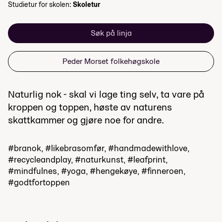
Studietur for skolen:
Skoletur
Søk på linja
Peder Morset folkehøgskole
Naturlig nok - skal vi lage ting selv, ta vare på
kroppen og toppen, høste av naturens
skattkammer og gjøre noe for andre.
#branok, #likebrasomfør, #handmadewithlove,
#recycleandplay, #naturkunst, #leafprint,
#mindfulnes, #yoga, #hengekøye, #finneroen,
#godtfortoppen