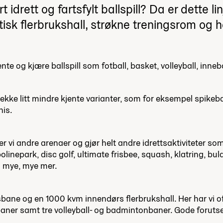
rt idrett og fartsfylt ballspill? Da er dette lin
isk flerbrukshall, strøkne treningsrom og h
ente og kjære ballspill som fotball, basket, volleyball, inne
 rekke litt mindre kjente varianter, som for eksempel spikeba
nis.
r vi andre arenaer og gjør helt andre idrettsaktiviteter 
linepark, disc golf, ultimate frisbee, squash, klatring, buld
 mye, mye mer.
bane og en 1000 kvm innendørs flerbrukshall. Her har vi off
ner samt tre volleyball- og badmintonbaner. Gode forutse