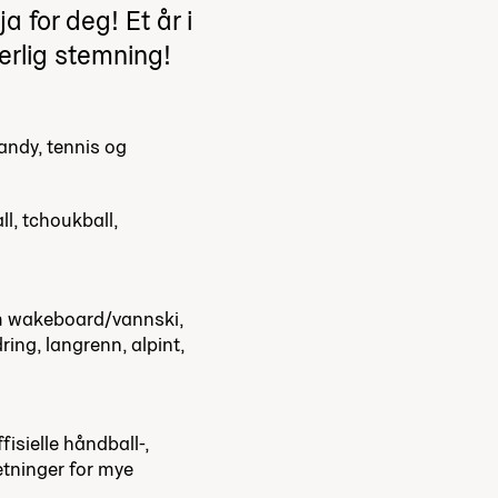
ja for deg! Et år i
erlig stemning!
bandy, tennis og
ll, tchoukball,
som wakeboard/vannski,
ring, langrenn, alpint,
isielle håndball-,
tninger for mye