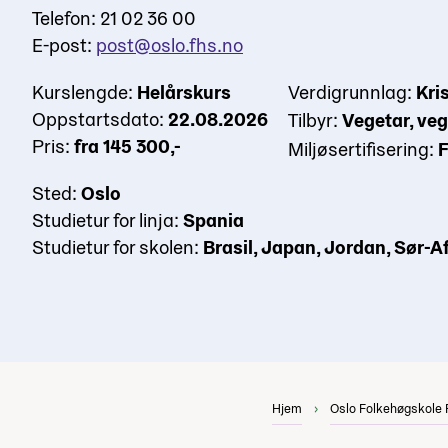
Telefon: 21 02 36 00
E-post:
post@oslo.fhs.no
Kurslengde:
Helårskurs
Verdigrunnlag:
Kri
Oppstartsdato:
22.08.2026
Tilbyr:
Vegetar, ve
Pris:
fra 145 300,-
Miljøsertifisering:
F
Sted:
Oslo
Studietur for linja:
Spania
Studietur for skolen:
Brasil, Japan, Jordan, Sør-A
Hjem
Oslo Folkehøgskole