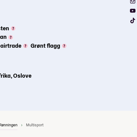
sten
gan
airtrade
Grønt flagg
frika, Oslove
 Rønningen
Multisport