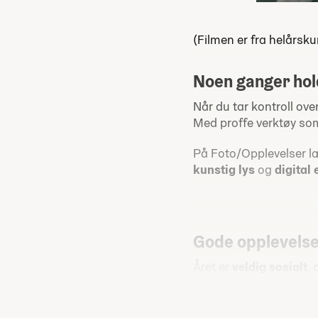
(Filmen er fra helårsku
Noen ganger hol
Når du tar kontroll ove
Med proffe verktøy s
På Foto/Opplevelser l
kunstig lys
og
digital
Gode opplevelser
Året er
veldig sosialt
,
nye fototeknikker, vand
Opplevelsene skal gi 