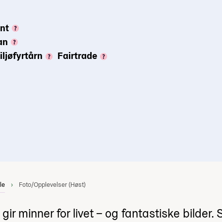
ynt
an
iljøfyrtårn
Fairtrade
le
Foto/Opplevelser (Høst)
gir minner for livet – og fantastiske bilde