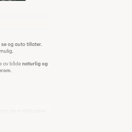
e og auto tillater.
 mulig.
ke av både
naturlig og
erom
.
vn der vi skal prøve
g kjenne at vi lever.
 for livet
– sammen