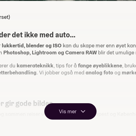
rset)
der det ikke med auto…
r
lukkertid, blender og ISO
kan du skape mer enn øyet kan s
om
Photoshop, Lightroom og Camera RAW
blir det umulige
ærer du
kamerateknikk
, tips for å
fange øyeblikkene
, bru
 etterbehandling
. Vi jobber også med
analog foto
og
mørk
 gir gode bilder
Vis mer
 og sammen reiser vi på studieturer til Budapest og Københa
re gatelangs med kameraet, se utstillinger, spise god mat o
deg
sterke inntrykk
, kunnskap, erfaring,
mestring og minner