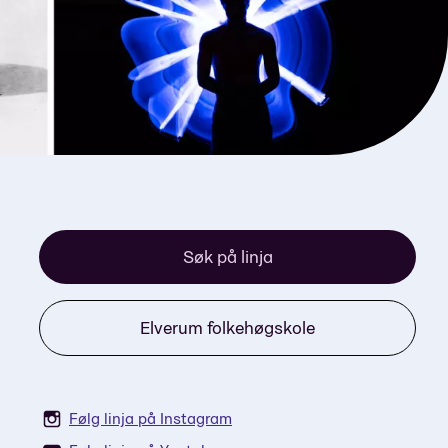
Søk på linja
Elverum folkehøgskole
Følg linja på Instagram