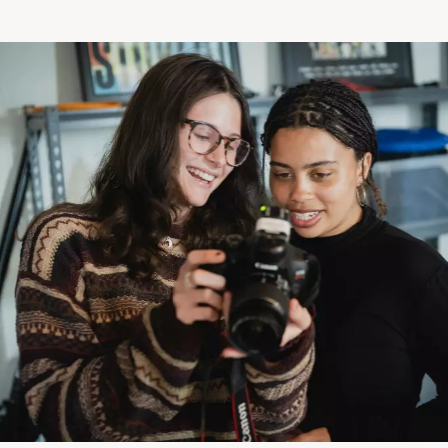
eresserte. Kameraet er selvfølgelig alltid med.
odt innhold
ige av godt, effektivt foto- og filminnhold. Du lærer å tilpas
ier for å bygge en profil og hvordan klippe film.
i fotofaget
prøve mye
. Mange teknikker, mange locations, mye utstyr 
tforske hva det er du liker å jobbe med
.