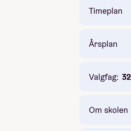
musikk i verdens
Timeplan
Årsplan
Obligatorisk: Ja
Pris: Inkludert i linjepris
Valgfag:
3
K
Om skolen