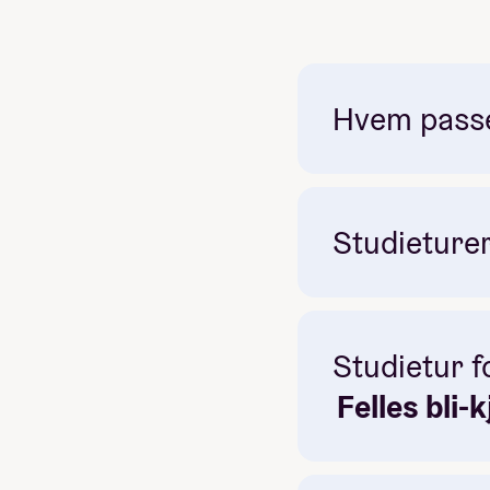
Hvem passer
Studieturer 
Obligatorisk: Ja
Studietur f
Pris: Inkludert i linjepris
Budapest
Felles bli-