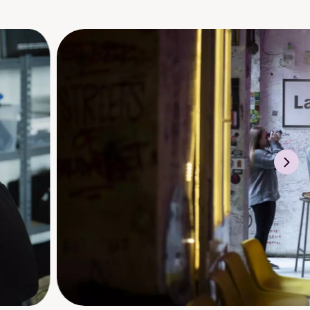
se innhold til ulike
og ulike opplevelser.