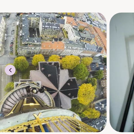
med andre unge fotoint
«Alle» trenger g
Bedrifter er helt avheng
sosiale medier, strateg
Opplev bredden 
På fotolinja skal du få
På den måten får du
u