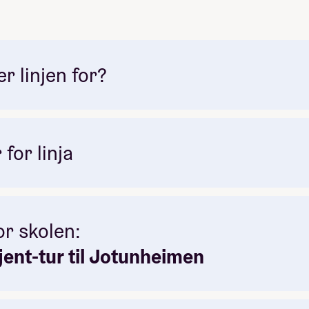
 linjen for?
for linja
or skolen:
spektak
kjent-tur til Jotunheimen