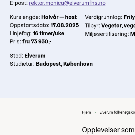
E-post:
rektor.monica@elverumfhs.no
Kurslengde:
Halvår — høst
Verdigrunnlag:
Fril
Oppstartsdato:
17.08.2025
Tilbyr:
Vegetar, veg
Linjefag:
16 timer/uke
Miljøsertifisering:
M
Pris:
fra 73 930,-
Sted:
Elverum
Studietur:
Budapest, København
Hjem
Elverum folkehøgsko
Opplevelser som 