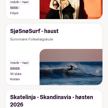
Halvår — høst
Frilynt
SjøSnøSurf - haust
Sunnmøre Folkehøgskule
Halvår — høst
30 t/uke
Kristen
Skatelinja - Skandinavia - høsten
2026