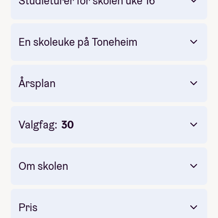
Studieturer for skolen uke 16
Jotunheimen.
Besseggen
En skoleuke på Toneheim
en kulturby i Europa
Årsplan
Budapest
Valgfag:
30
Om skolen
Fjelltur
høstferie
Familiedager
Pris