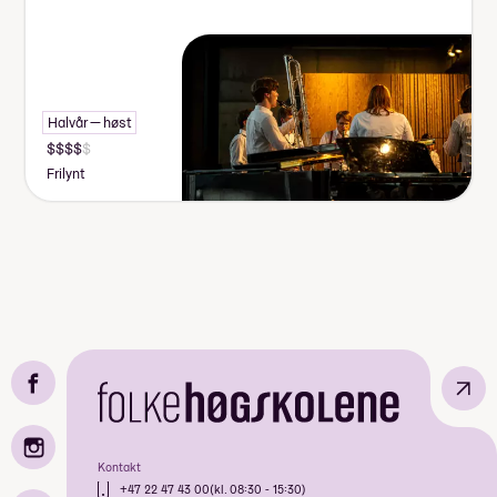
Halvår — høst
Frilynt
↗
Kontakt
+47 22 47 43 00
(kl. 08:30 - 15:30)