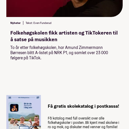
Lån og stipend
Komposisjon/Låtskriving
Komposisjon/Låtskriving (Halvårskurs)
Stipend fra Lånekassen
Folkemusikk
-30 976,-
Folkemusikk (Halvårskurs)
Nyheter
Tekst: Even Funderud
-46 464,-
Lån fra Lånekassen
Direksjon
Folkehøgskolen fikk artisten og TikTokeren til
Direksjon (Halvårskurs)
å satse på musikken
Les mer om priser, lån og stipend
Musikk, bo og fritid
To år etter folkehøgskolen, har Amund Zimmermann
Børresen blitt A-listet på NRK P1, og samlet over 23 000
Studiestøtten for neste år vedtas av
følgere på TikTok.
Stortinget i desember, ny beløp for
studiestøtte legges inn etter det.
Summen du må dekke selv
78 500
,-
(
15 700
,- per måned)
Få gratis skolekatalog i postkassa!
Når du takker ja til skoleplassen må du
betale et administrasjonsgebyr. Resten av
Få katalog med full oversikt over alle
summen betaler du månedsvis gjennom
folkehøgskoler i posten. Bli kjent med skolene i
skoleåret. Nærmere informasjon får du fra
ro og mak, og diskuter med venner og familie!