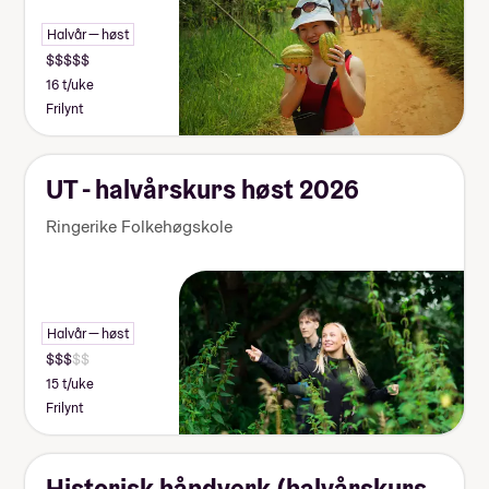
Halvår — høst
16 t/uke
Frilynt
UT - halvårskurs høst 2026
Ringerike Folkehøgskole
Halvår — høst
15 t/uke
Frilynt
Historisk håndverk (halvårskurs