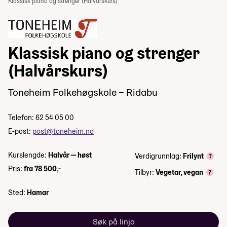
Klassisk piano og strenger (Halvårskurs)
Klassisk piano og strenger
(Halvårskurs)
Toneheim Folkehøgskole – Ridabu
Telefon: 62 54 05 00
E-post:
post@toneheim.no
Kurslengde:
Halvår — høst
Verdigrunnlag:
Frilynt
Pris:
fra 78 500,-
Tilbyr:
Vegetar, vegan
Sted:
Hamar
Søk på linja