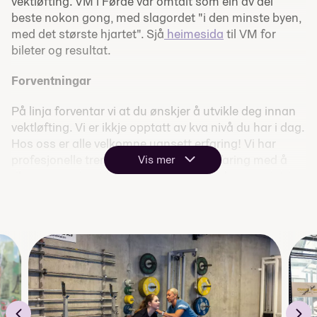
vektløfting. VM i Førde var omtalt som ein av dei
beste nokon gong, med slagordet "i den minste byen,
med det største hjartet". Sjå
heimesida
til VM for
bileter og resultat.
Forventningar
På linja forventar vi at du ønskjer å utvikle deg innan
vektløfting. Vi er ikkje opptatt av kva nivå du har i dag.
Hos oss er alle velkomne uansett erfaring! Vi har
profesjonelle trenarar som har lang erfaring med å
Vis mer
tilpasse trening til ulike nivå. Idrettsglede og meistring
er sentralt i alt vi gjer.
"The Sunnfjord Spirit"
«The Sunnfjord Spirit» er ei kraft som vert skapt ved at vi
står saman og dreg i same retning. På Sunnfjord er vi
kvarandre sine tilhengarar. Vi heiar på kvarandre både på
trening og i livet.
Skulen har eige fullverdig treningssenter med
vektløftar plattformer frå VM, gymsal, spinningsal og