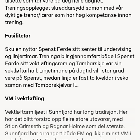
tilsette som tar vare på deg heile døgnet.
Treningsopplegget skreddarsydd saman med vår
dyktige trenar/lærar som har
høg kompetanse innan
trening.
Fasilitetar
Skulen nyttar Spenst Førde sitt senter til undervising
og linjertimar. Treninga blir gjennomført både i Spenst
Førde sitt vektløftingsrom og Tambarskjelvar sin
vektløftarhall. Linjetimane på dagtid vil i stor grad
vere på Spenst, medan linja er fast to kveldar i veka
saman med Tambarskjelvar IL.
VM i vektløfting
Vektløftarmiljøet i Sunnfjord har lang tradisjon. Her
har det blitt forstra opp fleire store utøvarar, med
Stian Grimseth og Ragnar Holme som dei største.
Sunnfjord har arrangert både EM og ikkje minst VM i