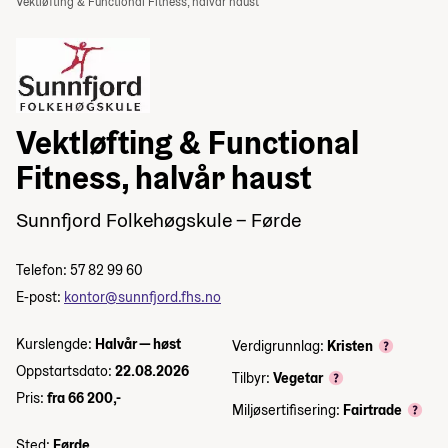
Vektløfting & Functional Fitness, halvår haust
Vektløfting & Functional
Fitness, halvår haust
Sunnfjord Folkehøgskule – Førde
Telefon: 57 82 99 60
E-post:
kontor@sunnfjord.fhs.no
Kurslengde:
Halvår — høst
Verdigrunnlag:
Kristen
Oppstartsdato:
22.08.2026
Tilbyr:
Vegetar
Pris:
fra 66 200,-
Miljøsertifisering:
Fairtrade
Sted:
Førde