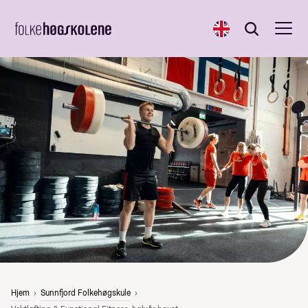
English
Søk
Søk
Hjem
Sunnfjord Folkehøgskule