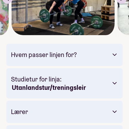
speglsal.
Trenar og lærar for linja er mangeårig utøvar, eldsjel
og president i vektløftfarforbundet Stian Grimseth.
Hvem passer linjen for?
Studietur for linja:
Utanlandstur/treningsleir
Lærer