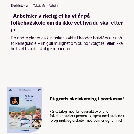
Beach & Volleyball, haust 2026
Elevhistorier
Tekst: Marit Asheim
4 000,-
Enkeltrom
Volleyball Damer, haust 2026
- Anbefaler virkelig et halvt år på
Volleyball Adventure, haust 2026
folkehøgskole om du ikke vet hva du skal etter
E-sport Aktiv, haust 2026
jul
Lån og stipend
Volleyball Herrer, haust 2026
Da andre planer gikk i vasken søkte Theodor halvtårskurs på
Volleyball Adventure, vår 2027
Stipend fra Lånekassen
folkehøgskole. – En gull mulighet om du har valgt feil eller ikke
E-sport Aktiv, vår 2027
helt vet hva du skal gjøre, sier han.
-30 976,-
Beach & Volleyball, vår 2027
-46 464,-
Lån fra Lånekassen
Musikal Teater, haust 2026
Les mer om priser, lån og stipend
Studiestøtten for neste år vedtas av
Stortinget i desember, ny beløp for
Få gratis skolekatalog i postkassa!
studiestøtte legges inn etter det.
Summen du må dekke selv
Få katalog med full oversikt over alle
folkehøgskoler i posten. Bli kjent med skolene i
66 200
,-
ro og mak, og diskuter med venner og familie!
(
13 240
,- per måned)