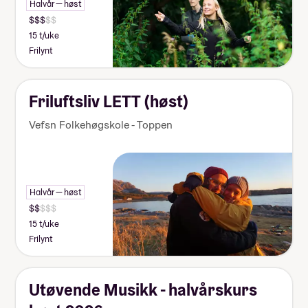
Halvår — høst
15 t/uke
Frilynt
Friluftsliv LETT (høst)
Vefsn Folkehøgskole - Toppen
Halvår — høst
15 t/uke
Frilynt
Utøvende Musikk - halvårskurs