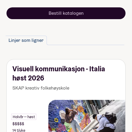
Når du takker ja til skoleplassen må du
Bestill katalogen
betale et administrasjonsgebyr. Resten av
summen betaler du månedsvis gjennom
skoleåret. Nærmere informasjon får du fra
skolen.
Linjer som ligner
Visuell kommunikasjon - Italia
høst 2026
SKAP kreativ folkehøyskole
Halvår — høst
14 t/uke