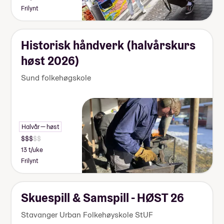
Frilynt
Historisk håndverk (halvårskurs
høst 2026)
Sund folkehøgskole
Halvår — høst
13 t/uke
Frilynt
Skuespill & Samspill - HØST 26
Stavanger Urban Folkehøyskole StUF