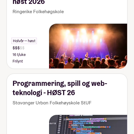
høst 2026
Ringerike Folkehøgskole
Halvår — høst
16 t/uke
Frilynt
Programmering, spill og web-
teknologi - HØST 26
Stavanger Urban Folkehøyskole StUF