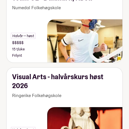
Numedal Folkehøgskole
Halvår — høst
15 t/uke
Frilynt
Visual Arts - halvårskurs høst
2026
Ringerike Folkehøgskole