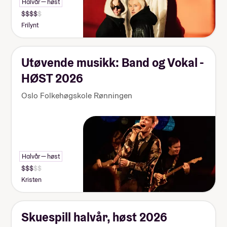
Halvår — høst
Frilynt
Utøvende musikk: Band og Vokal -
HØST 2026
Oslo Folkehøgskole Rønningen
Halvår — høst
Kristen
Skuespill halvår, høst 2026