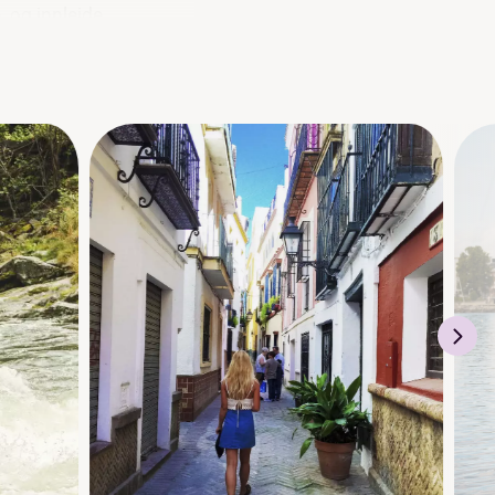
, og innleide
vitetene.