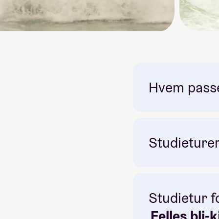
Hvem passer
Studieturer 
Obligatorisk: Ja
Studietur f
Pris: Inkludert i linjepris
Felles bli-