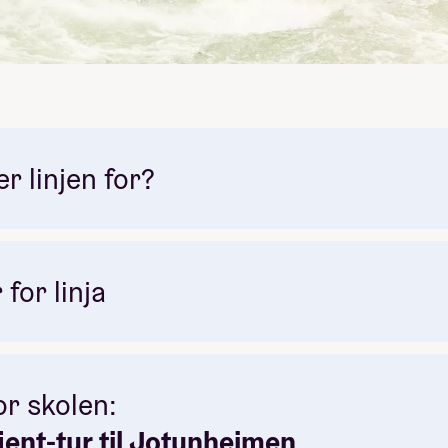
 linjen for?
for linja
or skolen:
kjent-tur til Jotunheimen