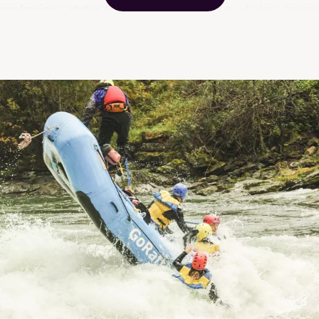
opplæring i utstyr, teknikk og sikkerhet
av skolens lærere
rer.
e deg selv
med utgangspunkt i ditt nivå i de forskjellige akti
ippehopp