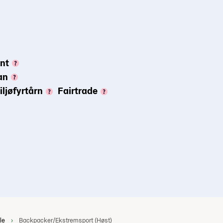
ynt
an
iljøfyrtårn
Fairtrade
le
Backpacker/Ekstremsport (Høst)