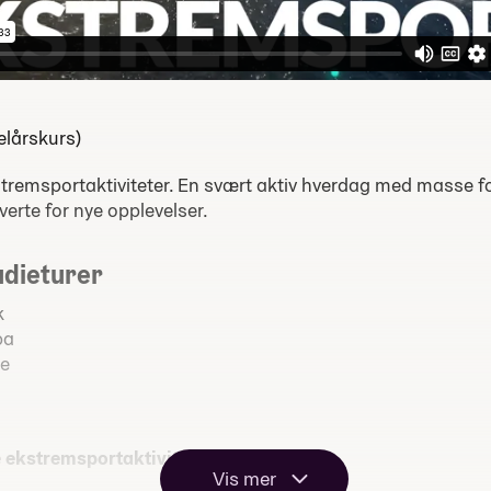
helårskurs)
tremsportaktiviteter. En svært aktiv hverdag med masse for
erte for nye opplevelser.
udieturer
k
pa
ge
e ekstremsportaktiviteter.
Vis mer