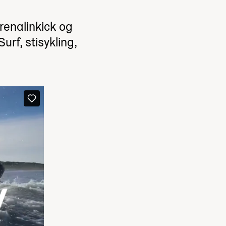
drenalinkick og
rf, stisykling,