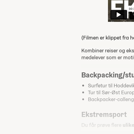
(Filmen er klippet fra 
Kombiner reiser og eks
medelever som er motiv
Backpacking/st
Surfetur til Hoddevi
Tur til Sør-Øst Euro
Backpacker-callen
Ekstremsport
Du får prøve flere
ulik