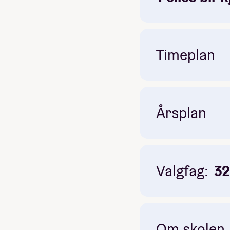
Timeplan
Obligatorisk: Ja
Pris: Inkludert i linjepris
Årsplan
Valgfag:
3
Om skolen