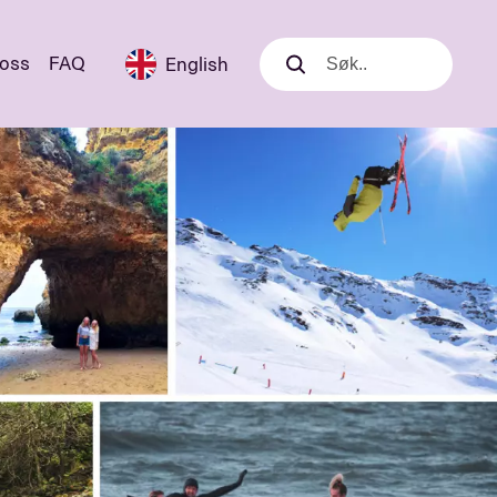
 oss
FAQ
English
Søk
Søk