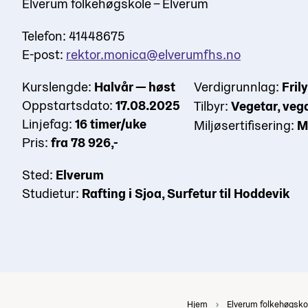
Elverum folkehøgskole – Elverum
Telefon: 41448675
E-post:
rektor.monica@elverumfhs.no
Kurslengde:
Halvår — høst
Verdigrunnlag:
Fril
Oppstartsdato:
17.08.2025
Tilbyr:
Vegetar, veg
Linjefag:
16 timer/uke
Miljøsertifisering:
M
Pris:
fra 78 926,-
Sted:
Elverum
Studietur:
Rafting i Sjoa, Surfetur til Hoddevik
Hjem
Elverum folkehøgsko