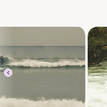
Du får grunnleggende
profesjonelle instruktø
På linja får du
utfordr
Emner
Rafting
Juving – stup og kl
Wakeboarding
Stisykling
Klatring
Skating
Surfecamp