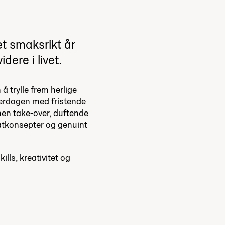
et smaksrikt år
dere i livet.
å trylle frem herlige
erdagen med fristende
hen take-over, duftende
matkonsepter og genuint
lls, kreativitet og