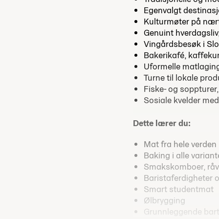
Egenvalgt destinasjo
Kulturmøter på nær
Genuint hverdagsliv,
Vingårdsbesøk i Slov
Bakerikafé, kaffeku
Uformelle matlagin
Turne til lokale pro
Fiske- og soppturer
Sosiale kvelder med
Dette lærer du:
Mat fra hele verden
Baking i alle variant
Smakskomboer, råvar
Baristaferdigheter o
Smart studentmat
Ølbrygging
Grunnleggende bart