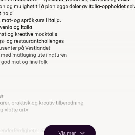
n og mulighet til å planlegge deler av Italia-oppholdet sel
t hold
 mat- og språkkurs i Italia.
enia og Italia
nst og kreative mocktails
gs- og restaurantchallenges
dusenter på Vestlandet
, med matlaging ute i naturen
 god mat og fine folk
er
er, praktisk og kreativ tilberedning
g «latte art»
enderferdigheter og mocktails
Vis mer