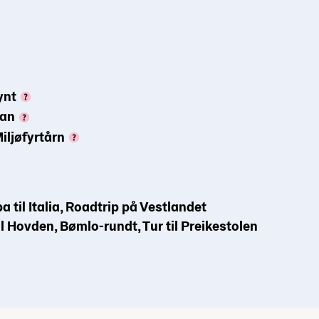
ynt
gan
iljøfyrtårn
a til Italia, Roadtrip på Vestlandet
til Hovden, Bømlo-rundt, Tur til Preikestolen