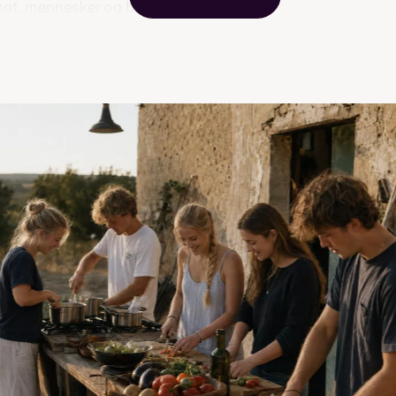
at, mennesker og bærekraft
 – organisering, samarbeid og praktiske ferdigheter
ng