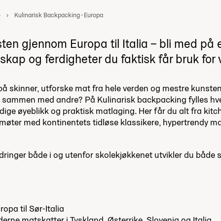
e
Kulinarisk Backpacking - Europa
ten gjennom Europa til Italia – bli med på 
skap og ferdigheter du faktisk får bruk for vi
å skinner, utforske mat fra hele verden og mestre kunsten 
g sammen med andre? På Kulinarisk backpacking fylles hv
ige øyeblikk og praktisk matlaging. Her får du alt fra kitc
l møter med kontinentets tidløse klassikere, hypertrendy 
ringer både i og utenfor skolekjøkkenet utvikler du både ski
opa til Sør-Italia
erne matskatter i Tyskland, Østerrike, Slovenia og Italia.