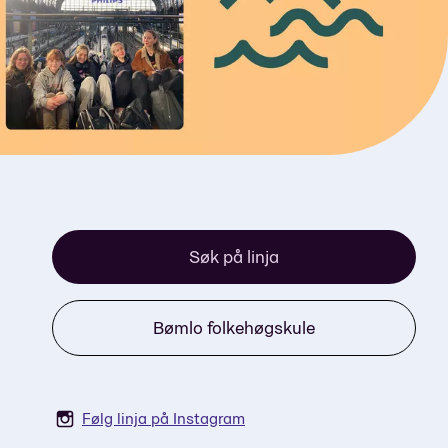
Søk på linja
Bømlo folkehøgskule
Følg linja på Instagram