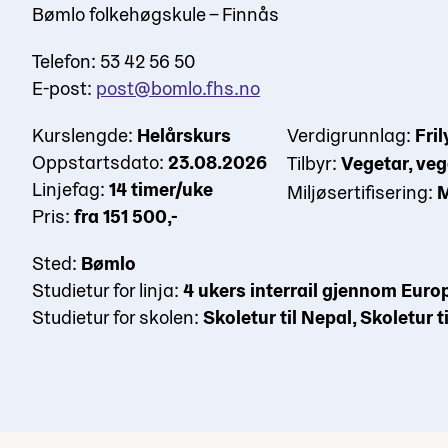
Bømlo folkehøgskule – Finnås
Telefon: 53 42 56 50
E-post:
post@bomlo.fhs.no
Kurslengde:
Helårskurs
Verdigrunnlag:
Fril
Oppstartsdato:
23.08.2026
Tilbyr:
Vegetar, ve
Linjefag:
14 timer/uke
Miljøsertifisering:
M
Pris:
fra 151 500,-
Sted:
Bømlo
Studietur for linja:
4 ukers interrail gjennom Europ
Studietur for skolen:
Skoletur til Nepal, Skoletur 