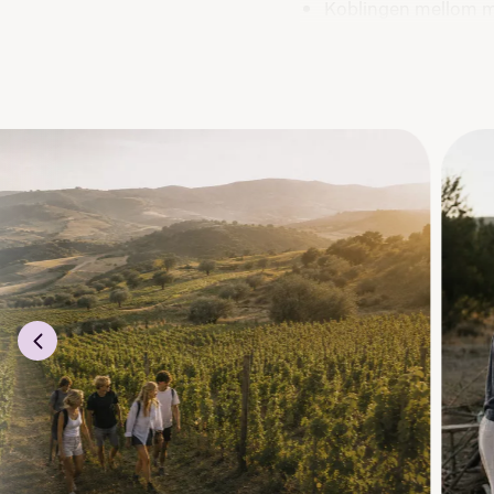
Koblingen mellom m
Gode kjøkkenrutiner
Innbydende anretni