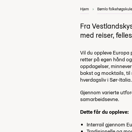
Hjem
Bømlo folkehøgskul
Fra Vestlandskys
med reiser, felles
Vil du oppleve Europa p
retter på egen hånd o
oppdagelser, minneverd
bakst og mocktails, ti
hverdagsliv i Sør-Italia.
Gjennom varierte utford
samarbeidsevne.
Dette får du oppleve:
Interrail gjennom Eur
Tradisjonelle og mod