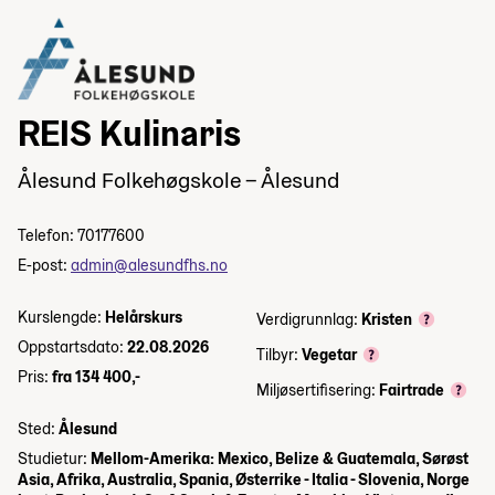
REIS Kulinaris
Ålesund Folkehøgskole – Ålesund
Telefon: 70177600
E-post:
admin@alesundfhs.no
Kurslengde:
Helårskurs
Verdigrunnlag:
Kristen
Oppstartsdato:
22.08.2026
Tilbyr:
Vegetar
Pris:
fra 134 400,-
Miljøsertifisering:
Fairtrade
Sted:
Ålesund
Studietur:
Mellom-Amerika: Mexico, Belize & Guatemala, Sørøst
Asia, Afrika, Australia, Spania, Østerrike - Italia - Slovenia, Norge