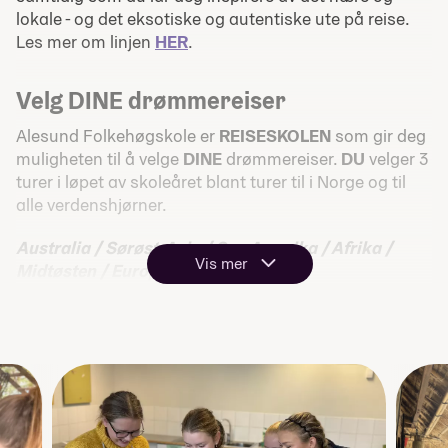
lokale - og det eksotiske og autentiske ute på reise.
Les mer om linjen
HER
.
Velg DINE drømmereiser
Alesund Folkehøgskole er
REISESKOLEN
som gir deg
muligheten til å velge
DINE
drømmereiser.
DU
velger 3
turer i løpet av skoleåret blant turer til i Norge og til
alle verdenshjørner.
Australia / Sørøst-Asia / Sør-Amerika / Afrika /
Vis mer
Midtøsten / Europa / Himalaya
Klikk
HER
for oversikt over alle våre turer.
Linjas innhold
Matlaging fra alle verdens hjørner: Vi prøver oss
blant annet på sushi, asiatisk street food,