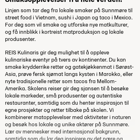
Linjen som tar deg fra lokale smaker på Sunnmøre til
street food i Vietnam, sushi i Japan og taco i Mexico.
For deg som vil smake og utforske nye matkulturer,
og få innblikk i kortreist matproduksjon og lokale
produsenter.
REIS Kulinaris gir deg mulighet til å oppleve
kulinariske eventyr på tvers av kontinenter. Du kan
smake krydderrike retter og gatekjøkkenmat i Sørøst-
Asia, prøve fersk sjømat langs kysten i Marokko, eller
nyte tradisjonelle retter som tacos fra Mellom-
Amerika. Skolens reiser gir deg sjansen til å besøke
lokale markeder, små produsenter og autentiske
restauranter, samtidig som du henter inspirasjon til
egne prosjekter og retter tilbake på skolen. Vi
kombinerer matopplevelser med aktiviteter i naturen
og besøk hos lokale og unike aktører på Sunnmøre.
Lær av mennesker med internasjonal bakgrunn,
samtidig som du lar deg inspirere av det nære og