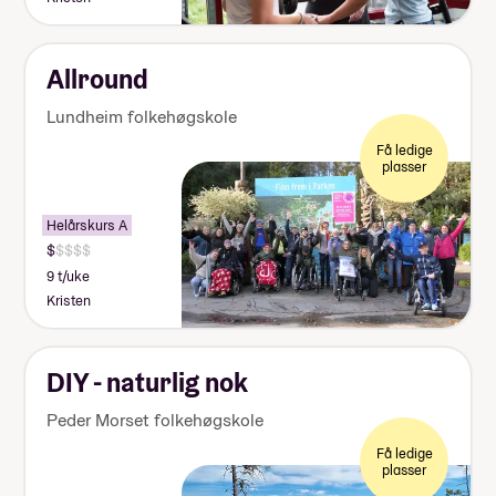
Allround
Lundheim folkehøgskole
Få ledige
plasser
Helårskurs A
9 t/uke
Kristen
DIY - naturlig nok
Peder Morset folkehøgskole
Få ledige
plasser