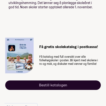
utviklingshemming. Det lønner seg å planlegge skoleåret i
Du kan trekke fra
god tid. Noen skoler starter opptaket allerede 1. november.
Vi har flere samarbeidspartnere som sikrer en
(Huk av og se hvordan det påvirker prisen)
tur utenom allfarvei og tett på både kultur og
Moderne Marokko:
-5 000,-
Bad på gangen
mennesker.
Turen er et naturlig valg for
REIS Outdoor
Lån og stipend
Adventure
Natur og Aktivitet:
Stipend fra Lånekassen
Få gratis skolekatalog i postkassa!
-61 952,-
Tradisjonell Marokkansk Livsstil:
-92 928,-
Lån fra Lånekassen
Få katalog med full oversikt over alle
folkehøgskoler i posten. Bli kjent med skolene i
ro og mak, og diskuter med venner og familie!
Les mer om priser, lån og stipend
Matopplevelser:
Studiestøtten for neste år vedtas av
Bestill katalogen
Stortinget i desember, ny beløp for
studiestøtte legges inn etter det.
Unik Opplevelser utenfor allfarvei:
Summen du må dekke selv