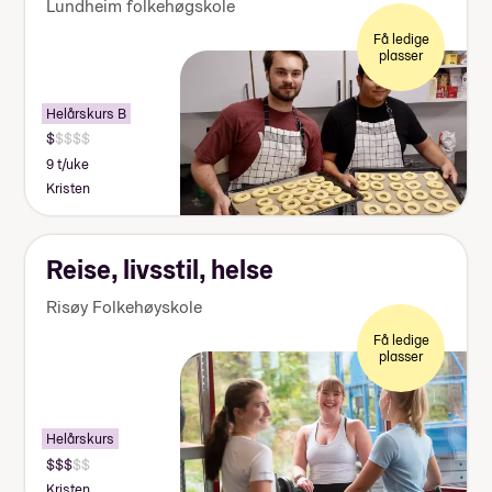
Lundheim folkehøgskole
Få ledige
plasser
Helårskurs B
9 t/uke
Kristen
REIS Bo og fritid
Reise, livsstil, helse
Risøy Folkehøyskole
Få ledige
plasser
Helårskurs
Kristen