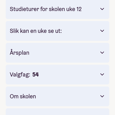
Studieturer for skolen uke 12
Slik kan en uke se ut:
Opplev Latin-Amerikas magi!
Årsplan
August:
Åpningsfest og Bli kjent-turer
September:
Oppdag Norge; Ålesund,
Valgfag:
54
Pilegrimstur/kysttur, Geiranger, Toppturer
Oktober:
Reiser til Afrika, Spania, Alpene,
Asia eller opplevelser i Norge
November:
Musikalprosjekt
Om skolen
Desember:
Juleverksted, Julefest,
Juleturnering
Januar /
Februar:
Linje- og valgfag, reiser til