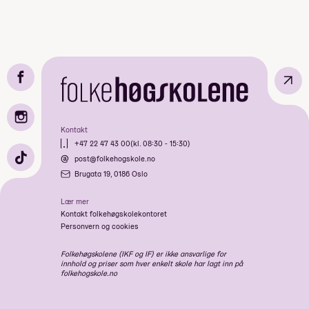
hjemmeside
Reiseerfaringer kan gjøre deg til en
verdensborger som forstår.
↗
Kontakt
+47 22 47 43 00
(kl. 08:30 - 15:30)
post@folkehogskole.no
Brugata 19, 0186 Oslo
Lær mer
Kontakt folkehøgskolekontoret
Personvern og cookies
Folkehøgskolene (IKF og IF) er ikke ansvarlige for
innhold og priser som hver enkelt skole har lagt inn på
folkehogskole.no