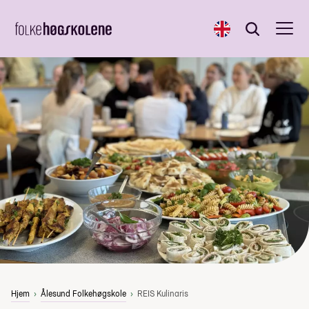
English
Søk
Søk
Hjem
Ålesund Folkehøgskole
REIS Kulinaris