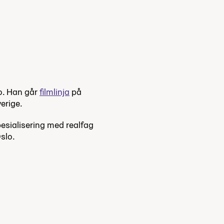
lo. Han går
filmlinja
på
erige.
esialisering med realfag
slo.