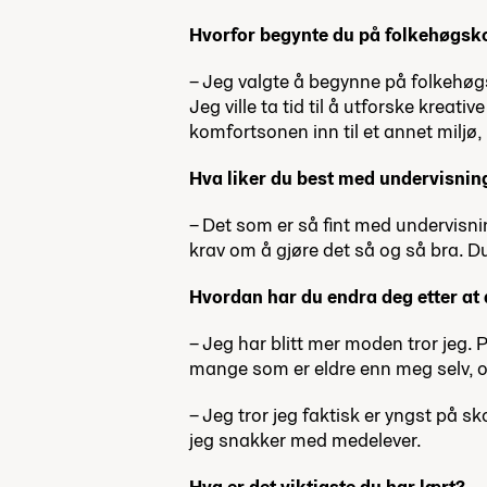
Hvorfor begynte du på folkehøgsk
– Jeg valgte å begynne på folkehøgs
Jeg ville ta tid til å utforske kreati
komfortsonen inn til et annet miljø
Hva liker du best med undervisni
–
Det som er så fint med undervisnin
krav om å gjøre det så og så bra. Du 
Hvordan har du endra deg etter at
– Jeg har blitt mer moden tror jeg. 
mange som er eldre enn meg selv, o
–
Jeg tror jeg faktisk er yngst på s
jeg snakker med medelever.
Hva er det viktigste du har lært?