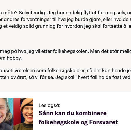
 måte? Selvstendig. Jeg har endelig flyttet for meg selv, og
er andres forventninger til hva jeg burde gjøre, eller hva de 
 et veldig solid grunnlag for hvordan jeg skal fortsette å l
 meg på hva jeg vil etter folkehøgskolen. Men det står mello
 som hobby.
ausetilværelsen som folkehøgskole er, så det kan hende jeg 
ten av året, så vi får se. Jeg skal i hvert fall holde fast v
Les også:
Sånn kan du kombinere
folkehøgskole og Forsvaret