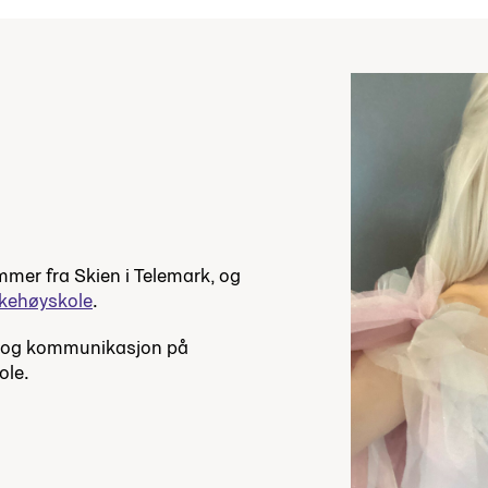
er fra Skien i Telemark, og
lkehøyskole
.
e og kommunikasjon på
ole.