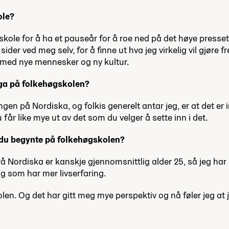
ole?
kole for å ha et pauseår for å roe ned på det høye presset
ve sider ved meg selv, for å finne ut hva jeg virkelig vil gjør
, med nye mennesker og ny kultur.
nga på folkehøgskolen?
gen på Nordiska, og folkis generelt antar jeg, er at det er 
får like mye ut av det som du velger å sette inn i det.
 du begynte på folkehøgskolen?
På Nordiska er kanskje gjennomsnittlig alder 25, så jeg har
g som har mer livserfaring.
kolen. Og det har gitt meg mye perspektiv og nå føler jeg a