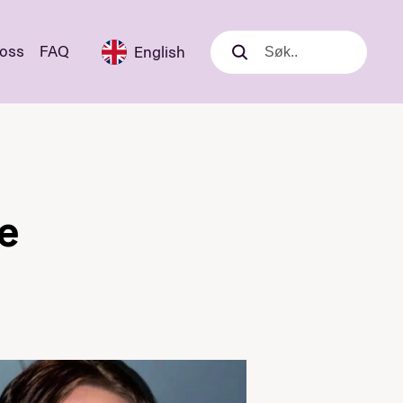
 oss
FAQ
English
Søk
Søk
e