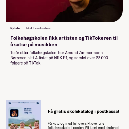
Jazz/Rytmisk (Halvårskurs)
Lån og stipend
Komposisjon/Låtskriving
Komposisjon/Låtskriving (Halvårskurs)
Stipend fra Lånekassen
Folkemusikk
-30 976,-
Folkemusikk (Halvårskurs)
Nyheter
Tekst: Even Funderud
-46 464,-
Lån fra Lånekassen
Direksjon
Folkehøgskolen fikk artisten og TikTokeren til
Direksjon (Halvårskurs)
å satse på musikken
Les mer om priser, lån og stipend
Musikk, bo og fritid
To år etter folkehøgskolen, har Amund Zimmermann
Børresen blitt A-listet på NRK P1, og samlet over 23 000
Studiestøtten for neste år vedtas av
følgere på TikTok.
Stortinget i desember, ny beløp for
studiestøtte legges inn etter det.
Summen du må dekke selv
78 500
,-
(
15 700
,- per måned)
Få gratis skolekatalog i postkassa!
Når du takker ja til skoleplassen må du
betale et administrasjonsgebyr. Resten av
Få katalog med full oversikt over alle
summen betaler du månedsvis gjennom
folkehøgskoler i posten. Bli kjent med skolene i