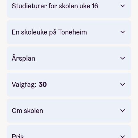
Studieturer for skolen uke 16
Jotunheimen.
Besseggen
En skoleuke på Toneheim
en kulturby i Europa
Årsplan
Budapest
Valgfag:
30
Om skolen
Fjelltur
høstferie
Familiedager
Pris