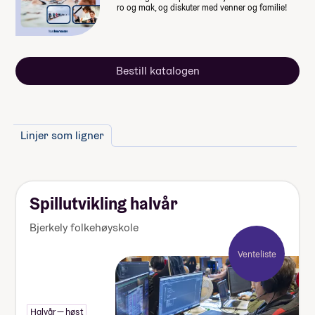
skoleåret. Nærmere informasjon får du fra
ro og mak, og diskuter med venner og familie!
skolen.
Bestill katalogen
Linjer som ligner
Spillutvikling halvår
Bjerkely folkehøyskole
Venteliste
Halvår — høst