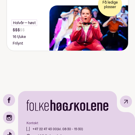
Få ledige
plasser
Halvår — høst
16 t/uke
Frilynt
↗
Kontakt
+47 22 47 43 00
(kl. 08:30 - 15:30)