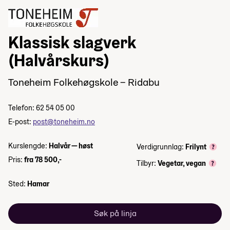
Klassisk slagverk
(Halvårskurs)
Toneheim Folkehøgskole – Ridabu
Telefon: 62 54 05 00
E-post:
post@toneheim.no
Kurslengde:
Halvår — høst
Verdigrunnlag:
Frilynt
Pris:
fra 78 500,-
Tilbyr:
Vegetar, vegan
Sted:
Hamar
Søk på linja