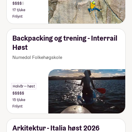
17 t/uke
Frilynt
Backpacking og trening - Interrail
Høst
Numedal Folkehøgskole
Halvår — høst
15 t/uke
Frilynt
Arkitektur - Italia høst 2026