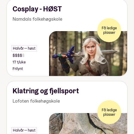
Cosplay - HØST
Namdals folkehøgskole
Få ledige
plasser
Halvår — høst
17 t/uke
Frilynt
Klatring og fjellsport
Lofoten folkehøgskole
Få ledige
plasser
Halvår — høst