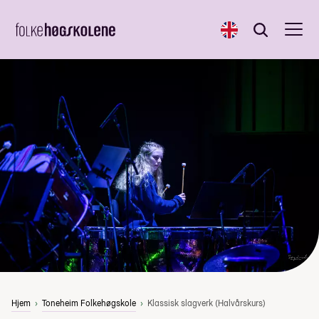
English
Søk
Søk
Hjem
Toneheim Folkehøgskole
Klassisk slagverk (Halvårskurs)