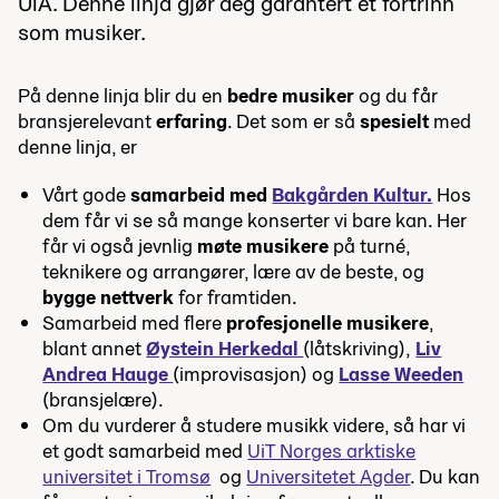
UiA. Denne linja gjør deg garantert et fortrinn
som musiker.
På denne linja blir du en
bedre musiker
og du får
bransjerelevant
erfaring
. Det som er så
spesielt
med
denne linja, er
Vårt gode
samarbeid med
Bakgården Kultur.
Hos
dem får vi se så mange konserter vi bare kan. Her
får vi også jevnlig
møte musikere
på turné,
teknikere og arrangører, lære av de beste, og
bygge nettverk
for framtiden.
Samarbeid med flere
profesjonelle musikere
,
blant annet
Øystein Herkedal
(låtskriving),
Liv
Andrea Hauge
(improvisasjon) og
Lasse Weeden
(bransjelære).
Om du vurderer å studere musikk videre, så har vi
et godt samarbeid med
UiT Norges arktiske
universitet i Tromsø
og
Universitetet Agder
. Du kan