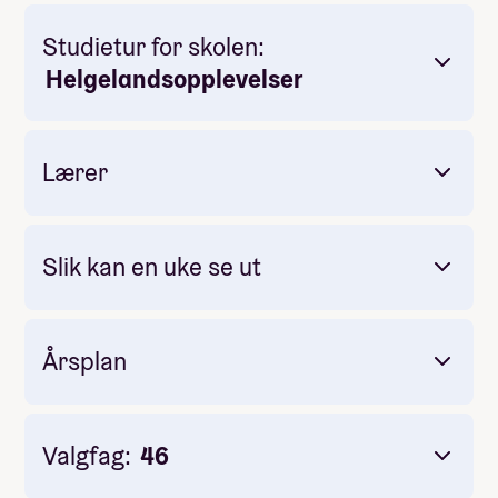
Studietur for skolen:
Obligatorisk: Ja
Pris: Inkludert i linjepris
Helgelandsopplevelser
Varighet: 5 dager
Måltider pr dag inkludert: 3
Lærer
Låtskriving
Slik kan en uke se ut
Improvisasjon
Årsplan
Valgfag:
46