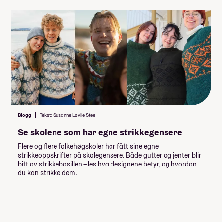
(
15 782
,- per måned)
Når du takker ja til skoleplassen må du
betale et administrasjonsgebyr. Resten av
summen betaler du månedsvis gjennom
skoleåret. Nærmere informasjon får du fra
skolen.
Husk at du også trenger penger til
dette
Blogg
Tekst: Susanne Løvlie Stee
Vaksiner på studietur Japan
Se skolene som har egne strikkegensere
Enkelte valgfag
Flere og flere folkehøgskoler har fått sine egne
Utstyr til linja (se Utstyr til linja
strikkeoppskrifter på skolegensere. Både gutter og jenter blir
bitt av strikkebasillen – les hva designene betyr, og hvordan
nedenfor)
du kan strikke dem.
Om du velger å bli på skolen i
hjemreisehelgene må du ordne
deg mat selv.
Lommepenger.
På bloggen