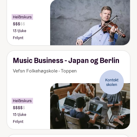
Helårskurs
13 t/uke
Frilynt
Music Business - Japan og Berlin
Vefsn Folkehøgskole - Toppen
Kontakt
skolen
Helårskurs
15 t/uke
Frilynt