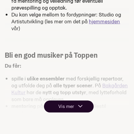
få mentoring og veiledning før eventuell
prøvespilling og opptak.
Du kan velge mellom to fordypninger: Studio og
Artistutvikling (les mer om det på
hjemmesiden
vår)
Bli en god musiker på Toppen
Du får:
spille i
ulike ensembler
med forskjellig repertoar,
og utfolde deg på
alle typer scener
. På
Bakgården
Kultur
har de
nytt og topp utstyr
, med lytteforhold
som bare må oppleves
mentoring
på ditt instrument og spillestil
Vis mer
masterclasses og workshops
med profesjonelle
musikere
spille mye, i øvingsrom,
på ulike scener
og i
studio
jobbe med teknikk, kommunikasjon og