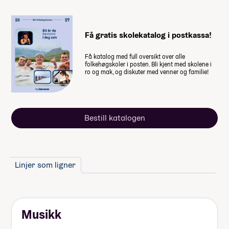
forteller fire elever hvor mye
lommepenger de brukte i løpet av
sitt år på folkehøgskole
Få gratis skolekatalog i postkassa!
Få katalog med full oversikt over alle
folkehøgskoler i posten. Bli kjent med skolene i
ro og mak, og diskuter med venner og familie!
Bestill katalogen
Linjer som ligner
Musikk