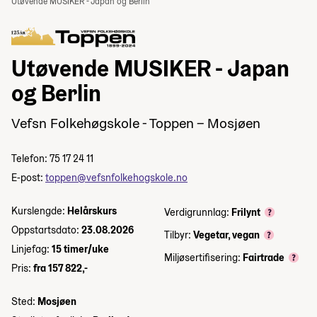
Utøvende MUSIKER - Japan og Berlin
Utøvende MUSIKER - Japan
og Berlin
Vefsn Folkehøgskole - Toppen – Mosjøen
Telefon: 75 17 24 11
E-post:
toppen@vefsnfolkehogskole.no
Kurslengde:
Helårskurs
Verdigrunnlag:
Frilynt
Oppstartsdato:
23.08.2026
Tilbyr:
Vegetar, vegan
Linjefag:
15 timer/uke
Miljøsertifisering:
Fairtrade
Pris:
fra 157 822,-
Sted:
Mosjøen