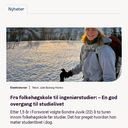
nettverk og kompetanse
som gir deg mange fordeler,
romtype:
både som musiker og som menneske.
Nyheter
5 000,-
Lån og stipend
Stipend fra Lånekassen
-61 952,-
-92 928,-
Lån fra Lånekassen
Les mer om priser, lån og stipend
Elevhistorier
Tekst: Julie Byberg-Harbo
Studiestøtten for neste år vedtas av
Fra folkehøgskole til ingeniørstudier: – En god
Stortinget i desember, ny beløp for
overgang til studielivet
studiestøtte legges inn etter det.
Etter 1,5 år i Forsvaret valgte Sondre Juvik (22) å ta turen
Summen du må dekke selv
innom folkehøgskole før studier. Det har preget hvordan han
møter studentlivet i dag.
157 822
,-