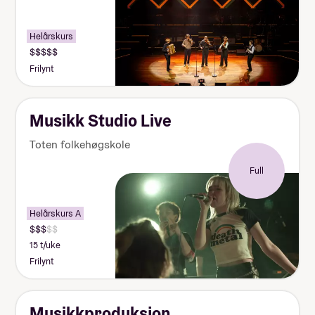
Helårskurs
Frilynt
Musikk Studio Live
Toten folkehøgskole
Full
Helårskurs A
15 t/uke
Frilynt
Musikkproduksjon