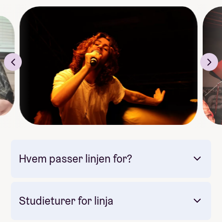
musikkforståelse
se
mange
inspirerende
konserter
møte musikere
på turné og bygge nettverk
kunnskap om
bransjen
og tips om hva som skal til
for å lykkes
lære
improvisasjon
og
låtskriving
av de beste
grunnopplæring i
lyd og lys
, sånn at du kan delta
på rigging til konsert og ha forståelse av lydbildet
Hvem passer linjen for?
Studieturer for linja