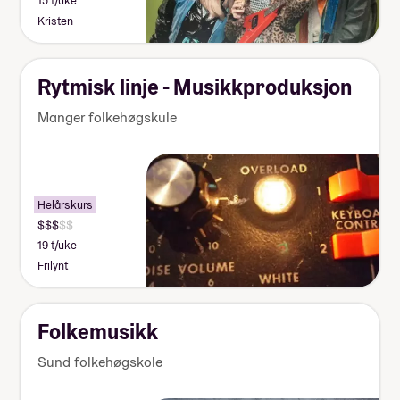
15 t/uke
Kristen
Rytmisk linje - Musikkproduksjon
Manger folkehøgskule
Helårskurs
19 t/uke
Frilynt
Folkemusikk
Sund folkehøgskole