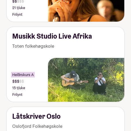
21 t/uke
Frilynt
Musikk Studio Live Afrika
Toten folkehøgskole
Helårskurs A
15 t/uke
Frilynt
Låtskriver Oslo
Oslofjord Folkehøgskole