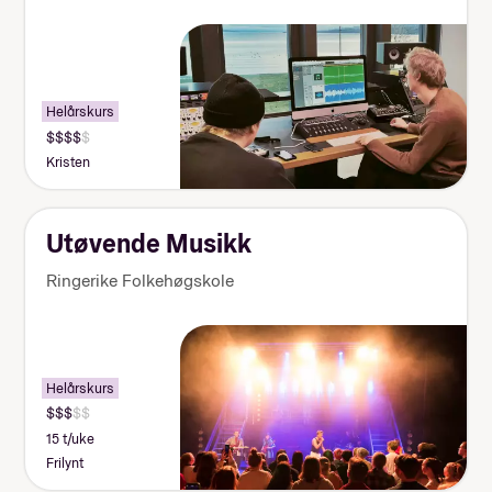
California, USA (musikk/dans)
Om du velger å bli på skolen i
hjemreisehelgene må du ordne
deg mat selv.
Lommepenger.
På bloggen
Helårskurs
forteller fire elever hvor mye
Kristen
lommepenger de brukte i løpet av
sitt år på folkehøgskole
Utøvende Musikk
Ringerike Folkehøgskole
Helårskurs
15 t/uke
Frilynt