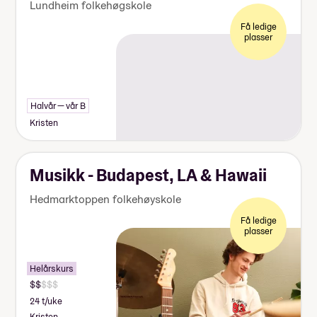
Lundheim folkehøgskole
Få ledige
plasser
Halvår — vår B
Kristen
Musikk - Budapest, LA & Hawaii
Hedmarktoppen folkehøyskole
Få ledige
plasser
Helårskurs
24 t/uke
Kristen