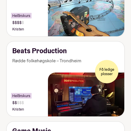
Helårskurs
Kristen
Beats Production
Rødde folkehøgskole – Trondheim
Få ledige
plasser
Helårskurs
Kristen
Game Music