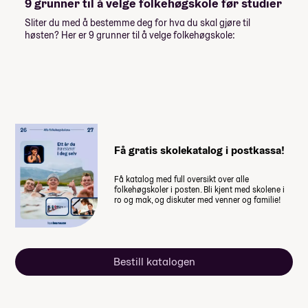
9 grunner til å velge folkehøgskole før studier
5 000,-
26
Sliter du med å bestemme deg for hva du skal gjøre til
Norgestur vinter, frivillig studietur
høsten? Her er 9 grunner til å velge folkehøgskole:
5 000,-
Lån og stipend
Stipend fra Lånekassen
-61 952,-
-92 928,-
Få gratis skolekatalog i postkassa!
Lån fra Lånekassen
Få katalog med full oversikt over alle
Les mer om priser, lån og stipend
folkehøgskoler i posten. Bli kjent med skolene i
ro og mak, og diskuter med venner og familie!
Studiestøtten for neste år vedtas av
Stortinget i desember, ny beløp for
studiestøtte legges inn etter det.
Bestill katalogen
Summen du må dekke selv
152 700
,-