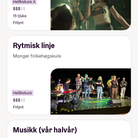
Helårskurs A
15 t/uke
Frilynt
Rytmisk linje
Manger folkehøgskule
Helårskurs
Frilynt
Musikk (vår halvår)