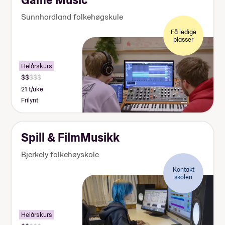
Sunnhordland folkehøgskule
Få ledige
plasser
Helårskurs
21 t/uke
Frilynt
Spill & FilmMusikk
Bjerkely folkehøyskole
Kontakt
skolen
Helårskurs