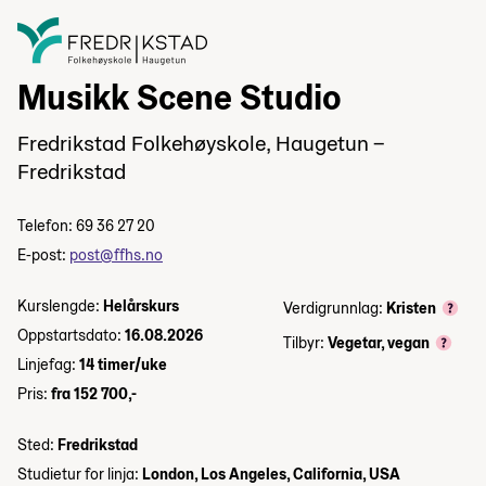
Musikk Scene Studio
Fredrikstad Folkehøyskole, Haugetun –
Fredrikstad
Telefon: 69 36 27 20
E-post:
post@ffhs.no
Kurslengde:
Helårskurs
Verdigrunnlag:
Kristen
Oppstartsdato:
16.08.2026
Tilbyr:
Vegetar, vegan
Linjefag:
14 timer/uke
Pris:
fra 152 700,-
Sted:
Fredrikstad
Studietur for linja:
London, Los Angeles, California, USA