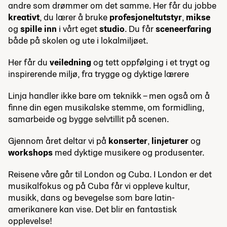
andre som drømmer om det samme. Her får du jobbe
kreativt
, du lærer å bruke
profesjonelt
utstyr
,
mikse
og
spille inn
i vårt eget
studio
. Du får
sceneerfaring
både på skolen og ute i lokalmiljøet.
Her får du
veiledning
og tett oppfølging i et trygt og
inspirerende miljø, fra trygge og dyktige lærere
Linja handler ikke bare om teknikk – men også om å
finne din egen musikalske stemme, om formidling,
samarbeide og bygge selvtillit på scenen.
Gjennom året deltar vi på
konserter
,
linjeturer
og
workshops
med dyktige musikere og produsenter.
Reisene våre går til London og Cuba. I London er det
musikalfokus og på Cuba får vi oppleve kultur,
musikk, dans og bevegelse som bare latin-
amerikanere kan vise. Det blir en fantastisk
opplevelse!