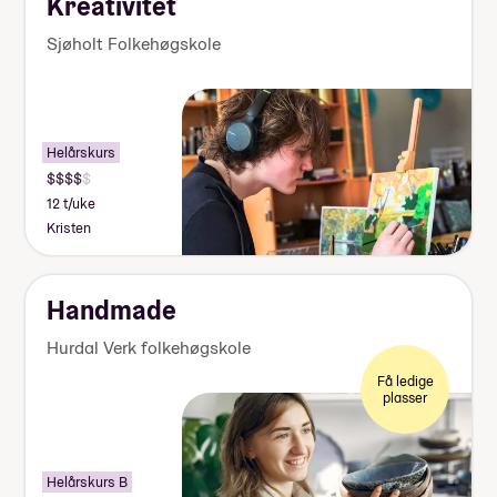
Kreativitet
Sjøholt Folkehøgskole
Helårskurs
12 t/uke
Kristen
Handmade
Hurdal Verk folkehøgskole
Få ledige
plasser
Helårskurs B