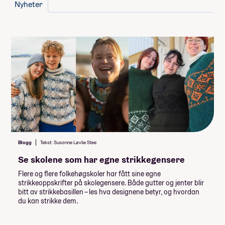
Lån og stipend
Nyheter
Stipend fra Lånekassen
-61 952,-
-92 928,-
Lån fra Lånekassen
Les mer om priser, lån og stipend
Studiestøtten for neste år vedtas av
Stortinget i desember, ny beløp for
studiestøtte legges inn etter det.
Summen du må dekke selv
Blogg
Tekst: Susanne Løvlie Stee
147 322
,-
Se skolene som har egne strikkegensere
(
14 732
,- per måned)
Flere og flere folkehøgskoler har fått sine egne
strikkeoppskrifter på skolegensere. Både gutter og jenter blir
Når du takker ja til skoleplassen må du
bitt av strikkebasillen – les hva designene betyr, og hvordan
betale et administrasjonsgebyr. Resten av
du kan strikke dem.
summen betaler du månedsvis gjennom
skoleåret. Nærmere informasjon får du fra