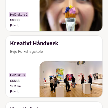
Helårskurs 2
Frilynt
Kreativt Håndverk
Evje Folkehøgskole
Helårskurs
15 t/uke
Frilynt