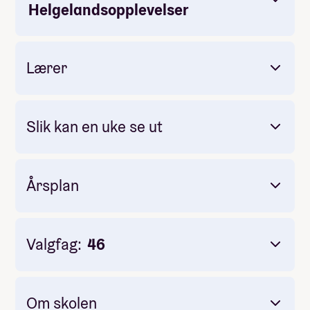
en opptaksprøve, så legger vi til rette for det.
Helgelandsopplevelser
Et godt
klassemiljø
er en forutsetning for å finne
roen, trives og vokse. Vi har tro på at du lærer best i et
miljø hvor du får teste ut ting, oppdage nye interesser
Lærer
og gjøre dine egne erfaringer.
Her kan du lese mer om linja.
Slik kan en uke se ut
Årsplan
Valgfag:
46
Om skolen