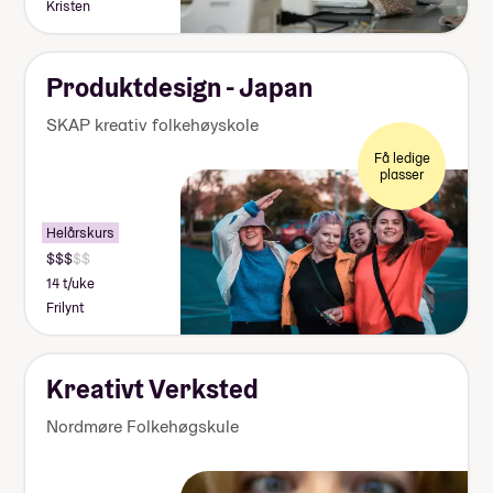
Kristen
Produktdesign - Japan
SKAP kreativ folkehøyskole
Få ledige
plasser
Helårskurs
14 t/uke
Frilynt
Kreativt Verksted
Nordmøre Folkehøgskule