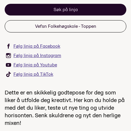
Søk på linja
Vefsn Folkehøgskole - Toppen
Følg linja på Facebook
Følg linja på Instagram
Følg linja på Youtube
Følg linja på TikTok
Dette er en skikkelig godtepose for deg som
liker å utfolde deg kreativt. Her kan du holde på
med det du liker, teste ut nye ting og utvide
horisonten. Senk skuldrene og nyt den herlige
mixen!