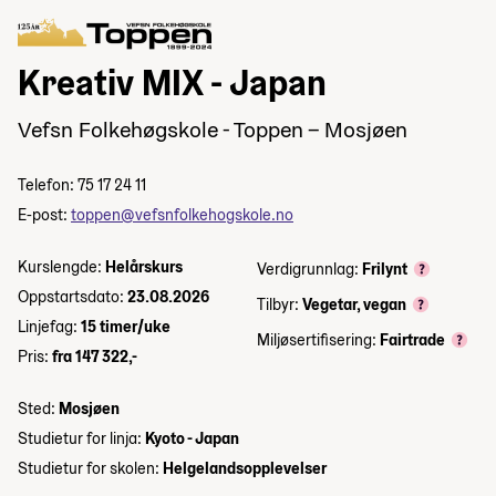
Kreativ MIX - Japan
Vefsn Folkehøgskole - Toppen – Mosjøen
Telefon: 75 17 24 11
E-post:
toppen@vefsnfolkehogskole.no
Kurslengde:
Helårskurs
Verdigrunnlag:
Frilynt
Oppstartsdato:
23.08.2026
Tilbyr:
Vegetar, vegan
Linjefag:
15 timer/uke
Miljøsertifisering:
Fairtrade
Pris:
fra 147 322,-
Sted:
Mosjøen
Studietur for linja:
Kyoto - Japan
Studietur for skolen:
Helgelandsopplevelser