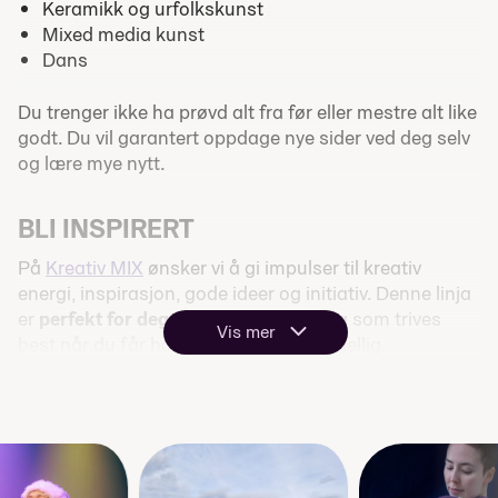
Keramikk og urfolkskunst
Mixed media kunst
Dans
Du trenger ikke ha prøvd alt fra før eller mestre alt like
godt. Du vil garantert oppdage nye sider ved deg selv
og lære mye nytt.
BLI INSPIRERT
På
Kreativ MIX
ønsker vi å gi impulser til kreativ
energi, inspirasjon, gode ideer og initiativ. Denne linja
er
perfekt for deg
som er nysgjerrig og som trives
Vis mer
best når du får holde på med litt forskjellig.
Vi jobber
mest praktisk
og
prosjektbasert.
Noen
tema går over tre dager, andre går over flere uker. Vi
jobber både i
grupper og individuelt
, og tilpasser til
klassens ønsker. Det er to uker med fordypning hvert
semester. Da velger du selv hva du vil jobbe med, og