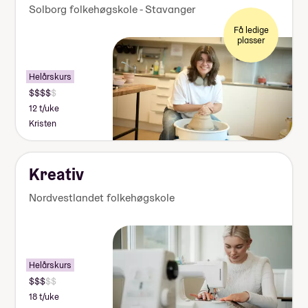
Solborg folkehøgskole - Stavanger
Få ledige
plasser
Helårskurs
12 t/uke
Kristen
Kreativ
Nordvestlandet folkehøgskole
Helårskurs
18 t/uke