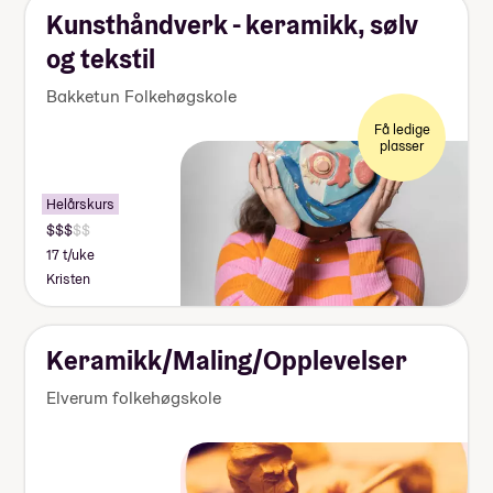
Kunsthåndverk - keramikk, sølv
og tekstil
Bakketun Folkehøgskole
Få ledige
plasser
Helårskurs
17 t/uke
Kristen
Keramikk/Maling/Opplevelser
Elverum folkehøgskole