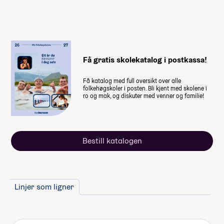
skolen.
Husk at du også trenger penger til
dette
Få gratis skolekatalog i postkassa!
Noen ekstra måltider på studietur
Kyoto - Japan (2 måltider per dag
Få katalog med full oversikt over alle
er inkludert)
folkehøgskoler i posten. Bli kjent med skolene i
ro og mak, og diskuter med venner og familie!
Enkelte valgfag
Om du velger å bli på skolen i
hjemreisehelgene må du ordne
deg mat selv.
Bestill katalogen
Lommepenger.
På bloggen
forteller fire elever hvor mye
lommepenger de brukte i løpet av
sitt år på folkehøgskole
Linjer som ligner