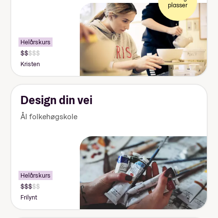
plasser
Helårskurs
Kristen
Design din vei
Ål folkehøgskole
Helårskurs
Frilynt