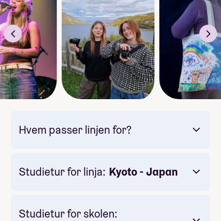
du kan fordype deg i det du liker best.
Vi prøver å tenke
bærekraft
og
gjenbruk
der det er
mulig. Det pirrer kreativiteten og lærer oss å se
muligheter. Vi bruker også
naturen
som inspirasjon,
og med tilgang til både
fjord, fjell og by
er
mulighetene mange.
Studieturen til
Japan
er et høydepunkt på linja. Den
spennende kulturen, den japanske kunsten, de nye
luktene og alle inntrykkene er magisk. At du i tillegg
Hvem passer linjen for?
får oppleve alt sammen med gode venner, gjør turen
uforglemmelig.
FINN DITT TEMPO
Studietur for linja:
Kyoto - Japan
På Kreativ MIX kan du utforske og utvikle deg i ditt
eget tempo, med veiledning fra dyktige lærere. På linja
er vi fleksible og du er med på å forme hverdagen.
Trenger du å jobbe med din
portfolio
eller forberede
Studietur for skolen: