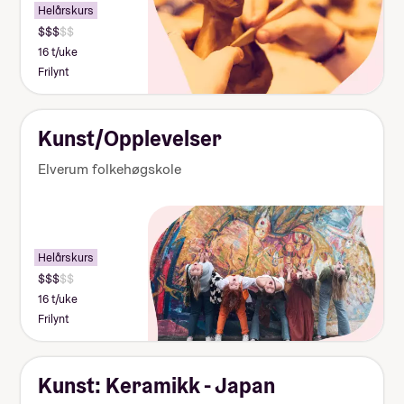
Helårskurs
16 t/uke
Frilynt
Kunst/Opplevelser
Elverum folkehøgskole
Helårskurs
16 t/uke
Frilynt
Kunst: Keramikk - Japan