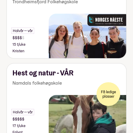
Trondheimsfjord Folkehøgskole
Halvår — vår
15 t/uke
Kristen
Hest og natur - VÅR
Namdals folkehøgskole
Få ledige
plasser
Halvår — vår
17 t/uke
Frilynt