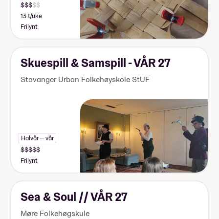
13 t/uke
Frilynt
Skuespill & Samspill - VÅR 27
Stavanger Urban Folkehøyskole StUF
Halvår — vår
Frilynt
Sea & Soul // VÅR 27
Møre Folkehøgskule