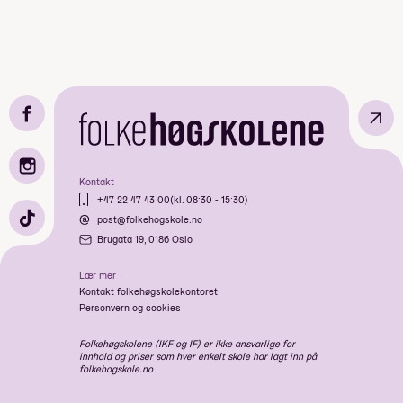
↗
Kontakt
+47 22 47 43 00
(kl. 08:30 - 15:30)
post@folkehogskole.no
Brugata 19, 0186 Oslo
Lær mer
Kontakt folkehøgskolekontoret
Personvern og cookies
Folkehøgskolene (IKF og IF) er ikke ansvarlige for
innhold og priser som hver enkelt skole har lagt inn på
folkehogskole.no