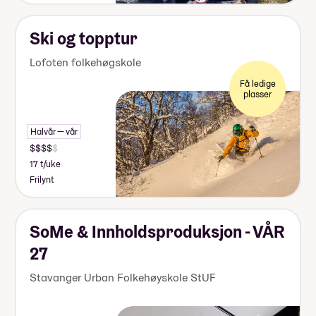
Ski og topptur
Lofoten folkehøgskole
Få ledige
plasser
Halvår — vår
17 t/uke
Frilynt
SoMe & Innholdsproduksjon - VÅR
27
Stavanger Urban Folkehøyskole StUF