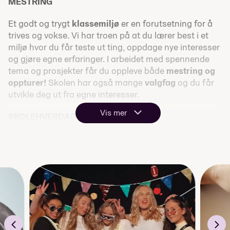
MESTRING
Et godt og trygt
klassemiljø
er en forutsetning for å
trives og vokse. Vi har troen på at du lærer best i et
miljø hvor du får teste ut ting, oppdage nye interesser
og gjøre egne erfaringer. I arbeidet med spennende
tema og prosjekter får du oppleve både
mestring og
oppturer!
Skolen har også mange
valgfag
og du får
utvikle deg ut fra egne interesser.
Vis mer
SKOLEHVERDAGEN
Vi jobber
mest praktisk
og
prosjektbasert,
og vi
prøver å tenke
bærekraft
og
gjenbruk
der det er
mulig. Noen temaer går over tre dager, andre temaer
går over flere uker. Vi jobber både i
grupper og
individuelt
. Det er to uker med fordypning hvert
semester, da velger du selv hva du vil jobbe med.
Noen uker gjør vi også helt andre ting sammen med
resten av skolen.