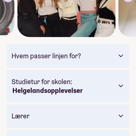
På
Kreativ MIX
ønsker vi å gi impulser til forandring,
kreativ energi, inspirasjon, gode ideer og initiativ.
Denne linja er
perfekt for deg
som trives best når du
får holde på med litt forskjellig.
Hvem passer linjen for?
Studietur for skolen:
Helgelandsopplevelser
Lærer