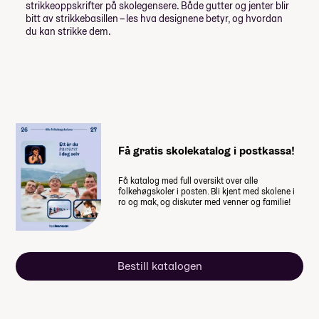
Forberedelse til førstegangstjeneste (høst)
strikkeoppskrifter på skolegensere. Både gutter og jenter blir
bitt av strikkebasillen – les hva designene betyr, og hvordan
Minimumspris for linja
87 511,-
Friluftsliv og reise - Nord-Norge og New
du kan strikke dem.
Zealand
Friluftsliv LETT - Lofoten
Du kan legge til
Utøvende MUSIKER - Japan og Berlin
(Huk av og se hvordan det påvirker prisen)
E-SPORT - Sør-Korea
2 500,-
Bad på rommet
MUSIKKPRODUKSJON - Japan og Berlin
4 000,-
Enkeltrom
Få gratis skolekatalog i postkassa!
Lån og stipend
Få katalog med full oversikt over alle
folkehøgskoler i posten. Bli kjent med skolene i
ro og mak, og diskuter med venner og familie!
Stipend fra Lånekassen
-30 976,-
-46 464,-
Lån fra Lånekassen
Bestill katalogen
Les mer om priser, lån og stipend
Studiestøtten for neste år vedtas av