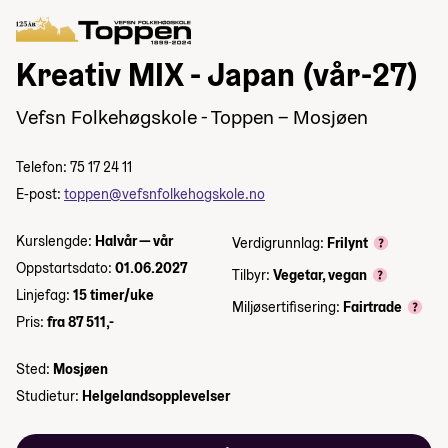
Kreativ MIX - Japan (vår-27)
Vefsn Folkehøgskole - Toppen – Mosjøen
Telefon: 75 17 24 11
E-post:
toppen@vefsnfolkehogskole.no
Kurslengde:
Halvår — vår
Verdigrunnlag:
Frilynt
Oppstartsdato:
01.06.2027
Tilbyr:
Vegetar, vegan
Linjefag:
15 timer/uke
Miljøsertifisering:
Fairtrade
Pris:
fra 87 511,-
Sted:
Mosjøen
Studietur:
Helgelandsopplevelser