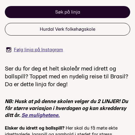
Søk på linja
Hurdal Verk folkehøgskole
Følg linja på Instagram
Ser du for deg et helt skoleår med idrett og
ballspill? Toppet med en nydelig reise til Brasil?
Da er dette linja for deg!
NB: Husk at på denne skolen velger du 2 LINJER! Du
får større variasjon i hverdagen og kan skreddersy
ditt år.
Se mulighetene.
Elsker du idrett og ballspill?
Her skal du få møte ekte
idrettsglede, lagspill og samhold i stedet for stress
.