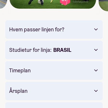
Hvem passer linjen for?
Studietur for linja:
BRASIL
Timeplan
Årsplan
Linjefag
valgfag
fellesfag.