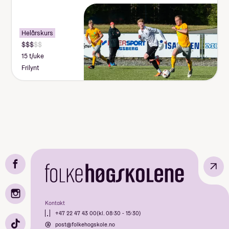
Helårskurs
15 t/uke
Frilynt
↗
Kontakt
+47 22 47 43 00
(kl. 08:30 - 15:30)
post@folkehogskole.no