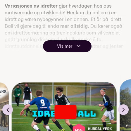
Variasjonen av idretter
gjør hverdagen hos oss
motiverende og utviklende! Her kan du briljere i en
idrett og være nybegynner i en annen. Et år på Idrett
Ball vil gjøre deg til enda
mer allsidig.
Du lærer også
om idrettsernæring og treningslære som
vil være et
godt grunnlag dersom du skulle ønske å ta
idrettsutdannelse senere.
Med både gutter og jenter
Vis mer
på linja
er samhold og inkludering sentralt i den
aktive hverdagen
.
Vi har tilgang til flotte fasiliteter:
Kunstgressbane,
idrettshall, gymsal, 2 styrkerom, beachvolleybane,
gressbane og
skisenter
like ved skolen.
Les mer om
Idrett Ball
på vår
hjemmeside
.
Eller sjekk ut
instagram!