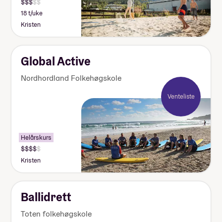
18 t/uke
Kristen
Global Active
Nordhordland Folkehøgskole
Venteliste
Helårskurs
Kristen
Ballidrett
Toten folkehøgskole