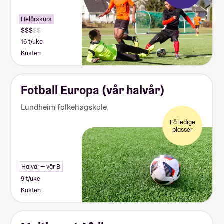
Helårskurs
16 t/uke
Kristen
Fotball Europa (vår halvår)
Lundheim folkehøgskole
Få ledige
plasser
Halvår — vår B
9 t/uke
Kristen