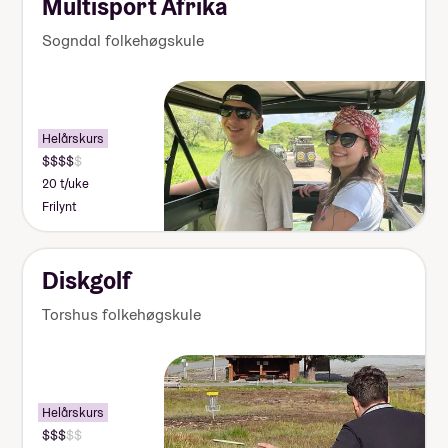
Multisport Afrika
Sogndal folkehøgskule
Helårskurs
20 t/uke
Frilynt
Diskgolf
Torshus folkehøgskule
Helårskurs