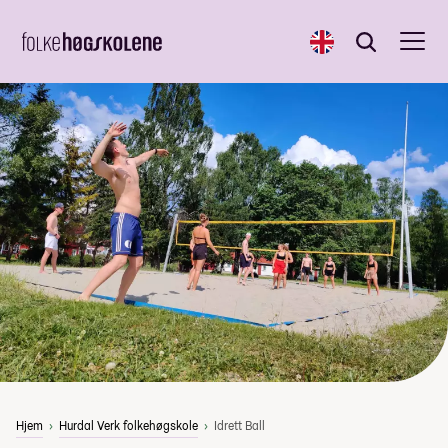
English
Søk
Søk
Hjem
Hurdal Verk folkehøgskole
Idrett Ball