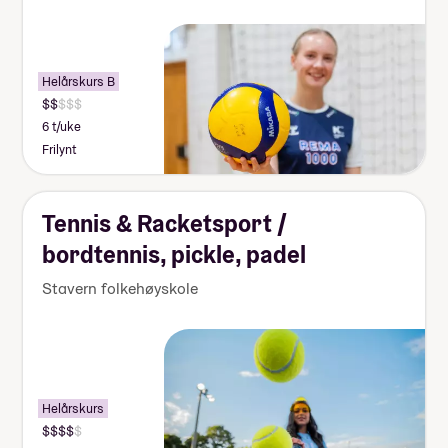
Helårskurs B
6 t/uke
Frilynt
Tennis & Racketsport /
bordtennis, pickle, padel
Stavern folkehøyskole
Helårskurs