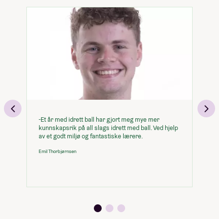
Idrett Ball
Skolebevis
RÅSKINN: Fysisk og mental trening
Internett
EXPLORE Sports
Handmade
Semesteravgift
Norwegian for Foreigners
Studietur: BRASIL
Tilrettelagt
Mat (2 måltider per dag)
Reiseforsikring
Visum
Internett
Vaskemaskin
-Et år med idrett ball har gjort meg mye mer
-I
Linje B:
kunnskapsrik på all slags idrett med ball. Ved hjelp
og
av et godt miljø og fantastiske lærere.
de
Emil Thorbjørnsen
Kri
19 000,-
Minimumspris for linja
168 300,-
Du kan legge til
(Huk av og se hvordan det påvirker prisen)