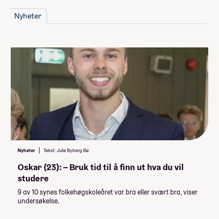
romtype:
Nyheter
Inkl. i prisen
Lån og stipend
Stipend fra Lånekassen
-61 952,-
-92 928,-
Lån fra Lånekassen
Les mer om priser, lån og stipend
Nyheter
Tekst: Julie Byberg Bø
Studiestøtten for neste år vedtas av
Oskar (23): – Bruk tid til å finn ut hva du vil
Stortinget i desember, ny beløp for
studere
studiestøtte legges inn etter det.
9 av 10 synes folkehøgskoleåret var bra eller svært bra, viser
undersøkelse.
Summen du må dekke selv