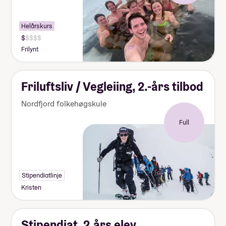
Helårskurs
Frilynt
Friluftsliv / Vegleiing, 2.-års tilbod
Nordfjord folkehøgskule
Full
Stipendiatlinje
Kristen
Stipendiat, 2.års elev