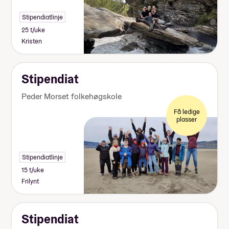
Stipendiatlinje
25 t/uke
Kristen
Stipendiat
Peder Morset folkehøgskole
Få ledige
plasser
Stipendiatlinje
15 t/uke
Frilynt
Stipendiat