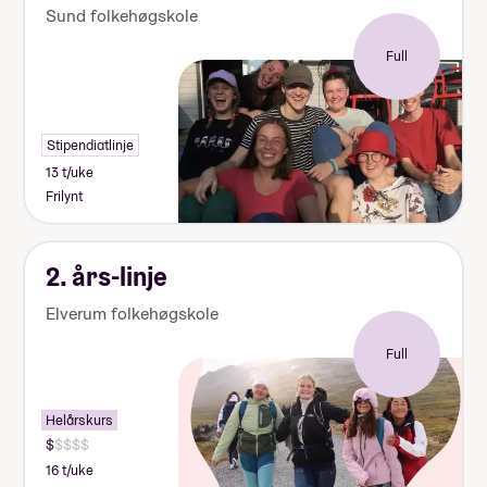
Sund folkehøgskole
Full
Stipendiatlinje
13 t/uke
Frilynt
2. års-linje
Elverum folkehøgskole
Full
Helårskurs
16 t/uke