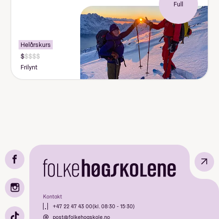
Full
Helårskurs
Frilynt
↗
Kontakt
+47 22 47 43 00
(kl. 08:30 - 15:30)
post@folkehogskole.no