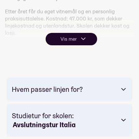
Etter året får du eget vitnemål og en personlig
praksisuttalelse. Kostnad: 47.000 kr, som dekker
linjekostnad og utenlandstur. Skolen dekker kost og
losji.
Vis mer
Hvem passer linjen for?
Studietur for skolen:
Avslutningstur Italia