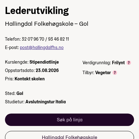
Lederutvikling
Hallingdal Folkehøgskole – Gol
Telefon: 32 07 96 70 / 93 46 82 11
E-post:
post@hallingdalfhs.no
Kurslengde:
Stipendiatlinje
Verdigrunnlag:
Frilynt
Oppstartsdato:
23.08.2026
Tilbyr:
Vegetar
Pris:
Kontakt skolen
Sted:
Gol
Studietur:
Avslutningstur Italia
Søk på linja
Hallingdal Folkehøgskole