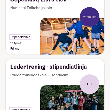
Numedal Folkehøgskole
Venteliste
Stipendiatlinje
15 t/uke
Frilynt
Ledertrening - stipendiatlinja
Rødde folkehøgskole – Trondheim
Full
Stipendiatlinje