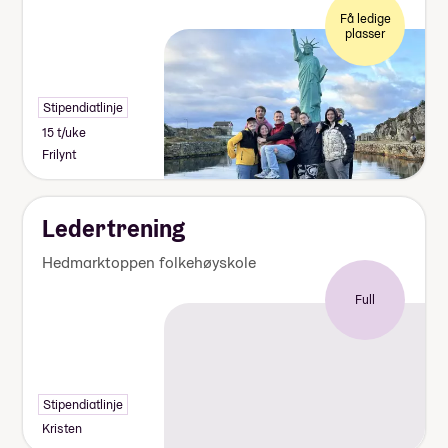
Få ledige
plasser
Stipendiatlinje
15 t/uke
Frilynt
Ledertrening
Hedmarktoppen folkehøyskole
Full
Stipendiatlinje
Kristen