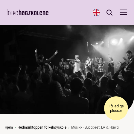
English
Søk
Søk
Få ledige
plasser
Hjem
Hedmarktoppen folkehøyskole
Musikk - Budapest, LA & Hawaii