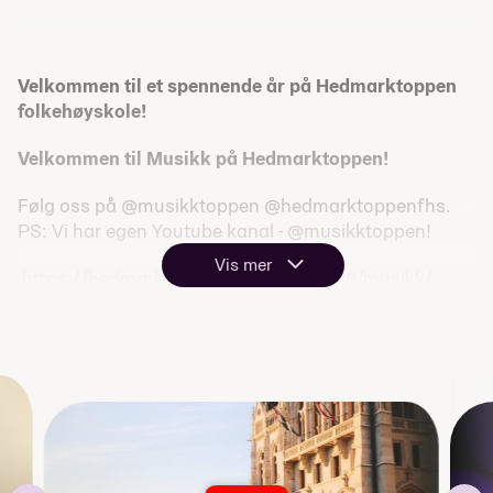
Velkommen til et spennende år på Hedmarktoppen
folkehøyskole!
Velkommen til Musikk på Hedmarktoppen!
Følg oss på @musikktoppen @hedmarktoppenfhs.
PS: Vi har egen Youtube kanal - @musikktoppen!
Vis mer
https://hedmarktoppen.no/2023/01/28/
musikk
/