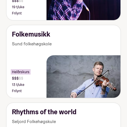
19 t/uke
Frilynt
Folkemusikk
Sund folkehøgskole
Helårskurs
13 t/uke
Frilynt
Rhythms of the world
Seljord Folkehøgskule