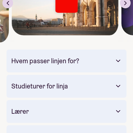
Hvem passer linjen for?
Studieturer for linja
Lærer
Obligatorisk: Ja
Pris: Inkludert i linjepris
Måltider pr dag inkludert: 3