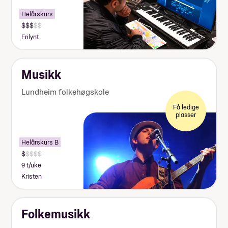
Helårskurs
Frilynt
Musikk
Lundheim folkehøgskole
Få ledige
plasser
Helårskurs B
9 t/uke
Kristen
Folkemusikk