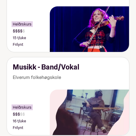
Helårskurs
15 t/uke
Frilynt
Musikk - Band/Vokal
Elverum folkehøgskole
Helårskurs
16 t/uke
Frilynt