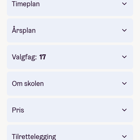
Timeplan
Årsplan
Valgfag:
17
Om skolen
Obligatorisk: Nei
Pris: 29 900
Varighet: 2-3 uker
Pris
Måltider pr dag inkludert: 3
Et mangfold av valgfag
Tilrettelegging