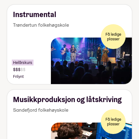
Instrumental
Trøndertun folkehøgskole
Få ledige
plasser
Helårskurs
Frilynt
Musikkproduksjon og låtskriving
Sandefjord folkehøyskole
Få ledige
plasser