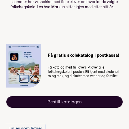
I sommer har vi snakka med flere elever om hvorfor de valgte
Langtur til Los Angeles og Hawaii,
folkehøgskole. Les hva Markus sitter igjen med etter sitt år.
frivillig studietur
29 900,-
Lån og stipend
Stipend fra Lånekassen
-61 952,-
Få gratis skolekatalog i postkassa!
-92 928,-
Lån fra Lånekassen
Få katalog med full oversikt over alle
Les mer om priser, lån og stipend
folkehøgskoler i posten. Bli kjent med skolene i
ro og mak, og diskuter med venner og familie!
Studiestøtten for neste år vedtas av
Stortinget i desember, ny beløp for
studiestøtte legges inn etter det.
Bestill katalogen
Summen du må dekke selv
136 900
,-
(
13 690
,- per måned)
Linjer som ligner