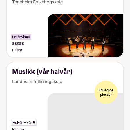
Toneheim Folkehøgskole
Helårskurs
Frilynt
Musikk (vår halvår)
Lundheim folkehøgskole
Få ledige
plasser
Halvår — vår B
Kristen