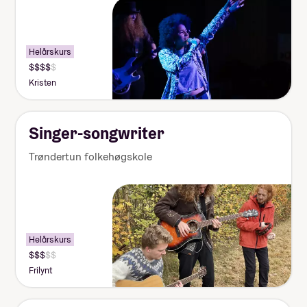
Helårskurs
Kristen
Singer-songwriter
Trøndertun folkehøgskole
Helårskurs
Frilynt