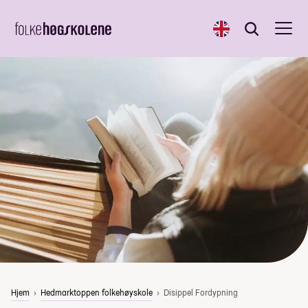
English
Søk
Søk
Hjem
Hedmarktoppen folkehøyskole
Disippel Fordypning