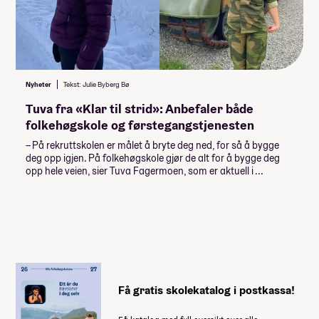
Les mer om priser, lån og stipend
Studiestøtten for neste år vedtas av
Stortinget i desember, ny beløp for
Nyheter
Tekst: Julie Byberg Bø
studiestøtte legges inn etter det.
Tuva fra «Klar til strid»: Anbefaler både
Summen du må dekke selv
folkehøgskole og førstegangstjenesten
136 900
,-
– På rekruttskolen er målet å bryte deg ned, for så å bygge
deg opp igjen. På folkehøgskole gjør de alt for å bygge deg
(
13 690
,- per måned)
opp hele veien, sier Tuva Fagermoen, som er aktuell i ...
Når du takker ja til skoleplassen må du
betale et administrasjonsgebyr. Resten av
summen betaler du månedsvis gjennom
skoleåret. Nærmere informasjon får du fra
skolen.
Få gratis skolekatalog i postkassa!
Husk at du også trenger penger til
dette