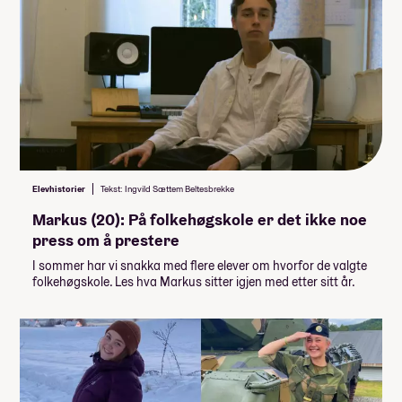
Vaskemaskin
Musikk Lovsang - Budapest, LA & Hawaii
Kreativ & Vintage
Minimumspris for linja
136 900,-
Dans, trening & reise
Ski Sykkel Surf
Disippel Sport & Friluft
Du kan legge til
Disippel Fordypning
(Huk av og se hvordan det påvirker prisen)
Kreativ & Foto
romtype:
Idrett & Villmark
8 900,-
Ledertrening
Elevhistorier
Tekst: Ingvild Sættem Beltesbrekke
Markus (20): På folkehøgskole er det ikke noe
Langtur til California og Hawaii,
press om å prestere
frivillig studietur
29 900,-
I sommer har vi snakka med flere elever om hvorfor de valgte
folkehøgskole. Les hva Markus sitter igjen med etter sitt år.
Lån og stipend
Stipend fra Lånekassen
-61 952,-
-92 928,-
Lån fra Lånekassen