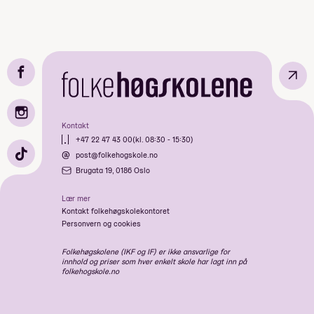
↗
Kontakt
+47 22 47 43 00
(kl. 08:30 - 15:30)
post@folkehogskole.no
Brugata 19, 0186 Oslo
Lær mer
Kontakt folkehøgskolekontoret
Personvern og cookies
Folkehøgskolene (IKF og IF) er ikke ansvarlige for
innhold og priser som hver enkelt skole har lagt inn på
folkehogskole.no