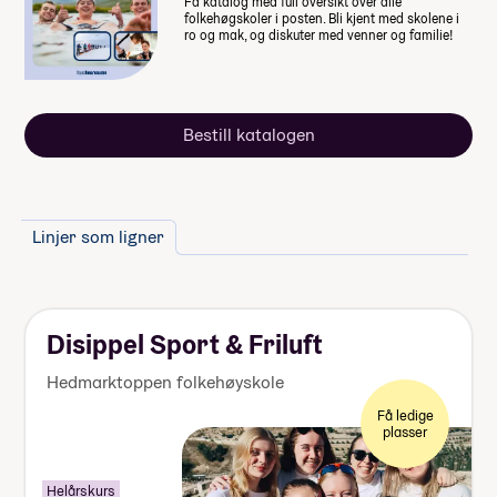
Få katalog med full oversikt over alle
folkehøgskoler i posten. Bli kjent med skolene i
Lommepenger.
På bloggen
ro og mak, og diskuter med venner og familie!
forteller fire elever hvor mye
lommepenger de brukte i løpet av
sitt år på folkehøgskole
Bestill katalogen
Linjer som ligner
Disippel Sport & Friluft
Hedmarktoppen folkehøyskole
Få ledige
plasser
Helårskurs