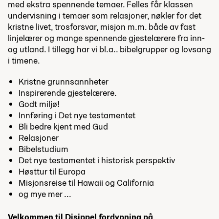
med ekstra spennende temaer. Felles får klassen
undervisning i temaer som relasjoner, nøkler for det
kristne livet, trosforsvar, misjon m.m. b
å
de av fast
linjel
æ
rer og mange spennende gjestel
æ
rere fra inn-
og utland. I tillegg har vi bl.a.. bibelgrupper og lovsang
i timene.
Kristne grunnsannheter
Inspirerende gjestelærere.
Godt miljø!
Innføring i Det nye testamentet
Bli bedre kjent med Gud
Relasjoner
Bibelstudium
Det nye testamentet i historisk perspektiv
Høsttur til Europa
Misjonsreise til Hawaii og California
og mye mer ...
Velkommen til Disippel fordypning på