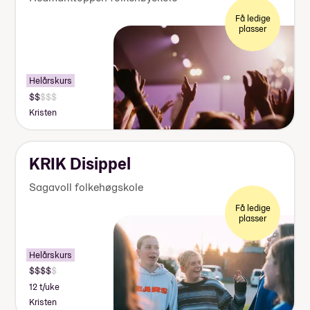
Få ledige
plasser
Helårskurs
Kristen
KRIK Disippel
Sagavoll folkehøgskole
Få ledige
plasser
Helårskurs
12 t/uke
Kristen