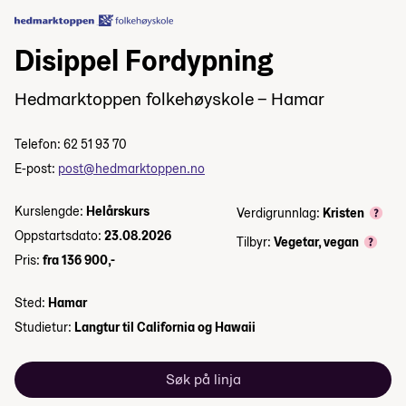
Disippel Fordypning
Hedmarktoppen folkehøyskole – Hamar
Telefon: 62 51 93 70
E-post:
post@hedmarktoppen.no
Kurslengde:
Helårskurs
Verdigrunnlag:
Kristen
Oppstartsdato:
23.08.2026
Tilbyr:
Vegetar, vegan
Pris:
fra 136 900,-
Sted:
Hamar
Studietur:
Langtur til California og Hawaii
Søk på linja