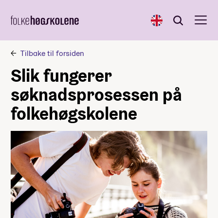
English
Søk
Søk
Tilbake til forsiden
Slik fungerer
søknadsprosessen på
folkehøgskolene