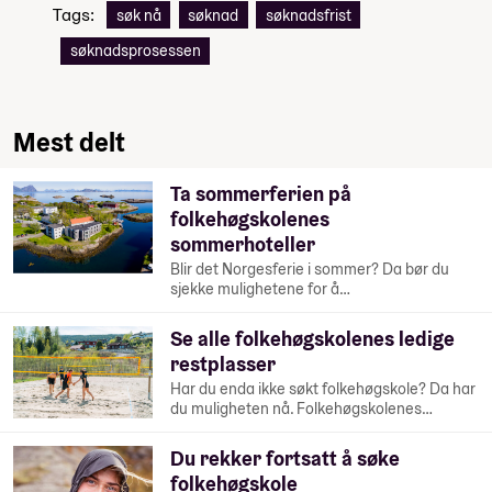
Tags:
søk nå
søknad
søknadsfrist
søknadsprosessen
Mest delt
Ta sommerferien på
folkehøgskolenes
sommerhoteller
Blir det Norgesferie i sommer? Da bør du
sjekke mulighetene for å…
Se alle folkehøgskolenes ledige
restplasser
Har du enda ikke søkt folkehøgskole? Da har
du muligheten nå. Folkehøgskolenes…
Du rekker fortsatt å søke
folkehøgskole