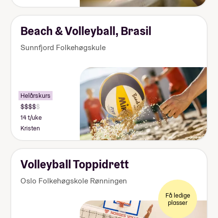
Om du velger å bli på skolen i
hjemreisehelgene må du ordne
deg mat selv.
Beach & Volleyball, Brasil
Lommepenger.
På bloggen
Sunnfjord Folkehøgskule
forteller fire elever hvor mye
lommepenger de brukte i løpet av
sitt år på folkehøgskole
Helårskurs
14 t/uke
Kristen
Volleyball Toppidrett
Oslo Folkehøgskole Rønningen
Få ledige
plasser