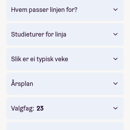
Hvem passer linjen for?
Studieturer for linja
Slik er ei typisk veke
Obligatorisk: Ja
Pris: Inkludert i linjepris
Varighet: 16
Måltider pr dag inkludert: 3
Årsplan
Rio de Janeiro - Reise og måltid inkludert i
linjepris!
Valgfag:
23