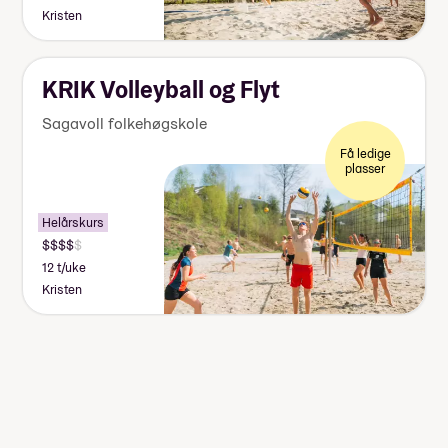
Kristen
KRIK Volleyball og Flyt
Sagavoll folkehøgskole
Få ledige
plasser
Helårskurs
12 t/uke
Kristen