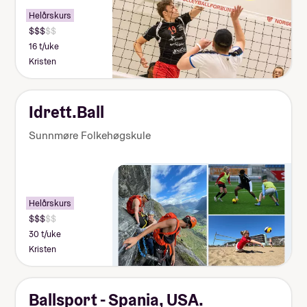
Helårskurs
16 t/uke
Kristen
Idrett.Ball
Sunnmøre Folkehøgskule
Helårskurs
30 t/uke
Kristen
Ballsport - Spania, USA.