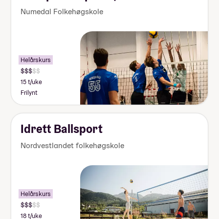
Numedal Folkehøgskole
Helårskurs
15 t/uke
Frilynt
Idrett Ballsport
Nordvestlandet folkehøgskole
Helårskurs
18 t/uke