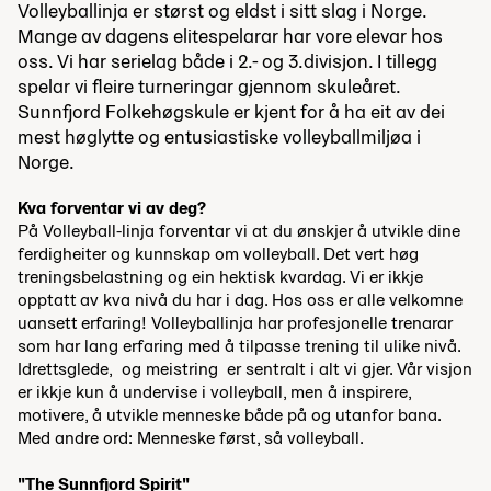
Volleyballinja er størst og eldst i sitt slag i Norge.
Mange av dagens elitespelarar har vore elevar hos
oss. Vi har serielag både i 2.- og 3.divisjon. I tillegg
spelar vi fleire turneringar gjennom skuleåret.
Sunnfjord Folkehøgskule er kjent for å ha eit av dei
mest høglytte og entusiastiske volleyballmiljøa i
Norge.
Kva forventar vi av deg?
På Volleyball-linja forventar vi at du ønskjer å utvikle dine
ferdigheiter og kunnskap om volleyball. Det vert høg
treningsbelastning og ein hektisk kvardag. Vi er ikkje
opptatt av kva nivå du har i dag. Hos oss er alle velkomne
uansett erfaring! Volleyballinja har profesjonelle trenarar
som har lang erfaring med å tilpasse trening til ulike nivå.
Idrettsglede, og meistring er sentralt i alt vi gjer. Vår visjon
er ikkje kun å undervise i volleyball, men å inspirere,
motivere, å utvikle menneske både på og utanfor bana.
Med andre ord: Menneske først, så volleyball.
"The Sunnfjord Spirit"