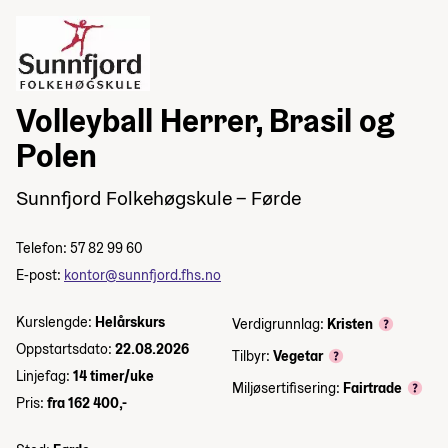
Volleyball Herrer, Brasil og
Polen
Sunnfjord Folkehøgskule – Førde
Telefon: 57 82 99 60
E-post:
kontor@sunnfjord.fhs.no
Kurslengde:
Helårskurs
Verdigrunnlag:
Kristen
Oppstartsdato:
22.08.2026
Tilbyr:
Vegetar
Linjefag:
14 timer/uke
Miljøsertifisering:
Fairtrade
Pris:
fra 162 400,-