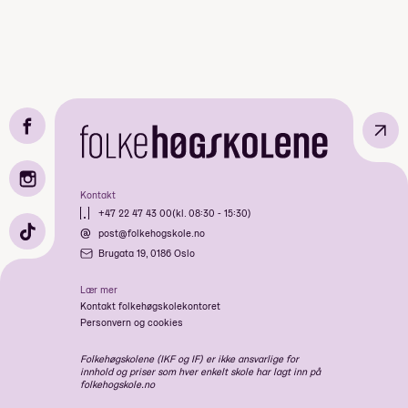
↗
Kontakt
+47 22 47 43 00
(kl. 08:30 - 15:30)
post@folkehogskole.no
Brugata 19, 0186 Oslo
Lær mer
Kontakt folkehøgskolekontoret
Personvern og cookies
Folkehøgskolene (IKF og IF) er ikke ansvarlige for
innhold og priser som hver enkelt skole har lagt inn på
folkehogskole.no