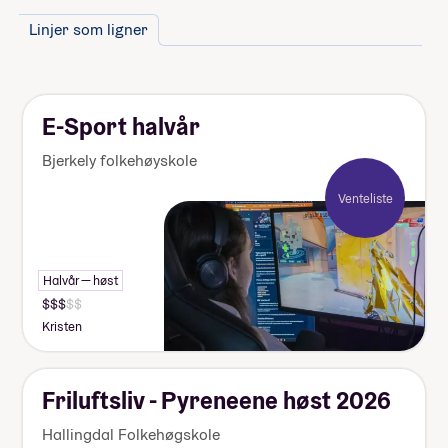
skoleåret. Nærmere informasjon får du fra
Linjer som ligner
skolen.
Inkludert i prisen er alle spelarlisensar du
treng for organisert spel, overtrekksdrakter
og spelardrakter, reiser til bortekampar.
E-Sport halvår
Bjerkely folkehøyskole
Venteliste
Halvår — høst
Kristen
Friluftsliv - Pyreneene høst 2026
Hallingdal Folkehøgskole