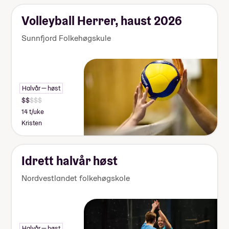
Volleyball Herrer, haust 2026
Sunnfjord Folkehøgskule
Halvår — høst
14 t/uke
Kristen
Idrett halvår høst
Nordvestlandet folkehøgskole
Halvår — høst