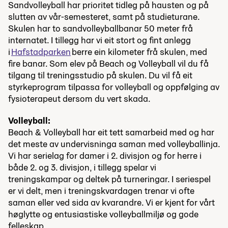
Sandvolleyball har prioritet tidleg på hausten og på
slutten av vår-semesteret, samt på studieturane.
Skulen har to sandvolleyballbanar 50 meter frå
internatet. I tillegg har vi eit stort og fint
anlegg
i
Hafstadparken
berre ein kilometer frå skulen, med
fire banar. Som elev på Beach og Volleyball vil du få
tilgang til treningsstudio på skulen. Du vil få eit
styrkeprogram tilpassa for volleyball og oppfølging av
fysioterapeut dersom du vert skada.
Volleyball:
Beach & Volleyball har eit tett samarbeid med og har
det meste av undervisninga saman med volleyballinja.
Vi har serielag for damer i 2. divisjon og for herre i
både 2. og 3. divisjon
, i tillegg spelar vi
treningskampar og deltek på turneringar
. I seriespel
er vi delt, men i treningskvardagen trenar vi ofte
saman eller ved sida av kvarandre
.
Vi er kjent for vårt
høglytte og entusiastiske volleyballmiljø og gode
felleskap.