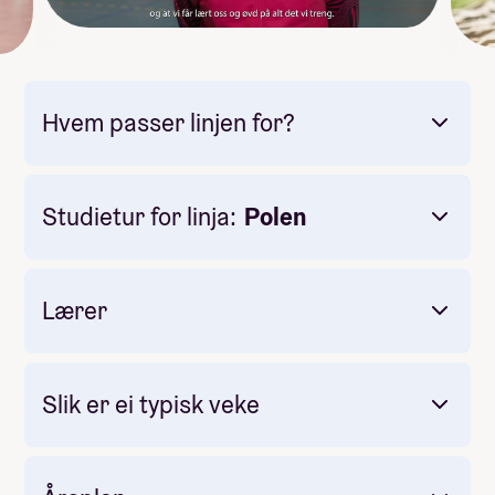
Hvem passer linjen for?
Studietur for linja:
Polen
Lærer
The Sunnfjord Spirit.
Teknisk og taktisk innføring i beachvolleyball
Slik er ei typisk veke
og volleyball.
Volleyballtrening og seriespel saman med
Volleyball-linja.
Styrketrening og skadeforebyggjande