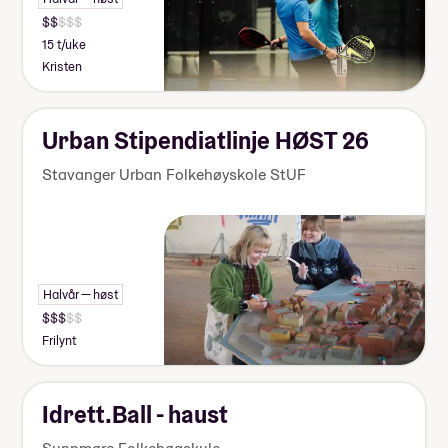
15 t/uke
Kristen
Urban Stipendiatlinje HØST 26
Stavanger Urban Folkehøyskole StUF
Halvår — høst
Frilynt
Idrett.Ball - haust