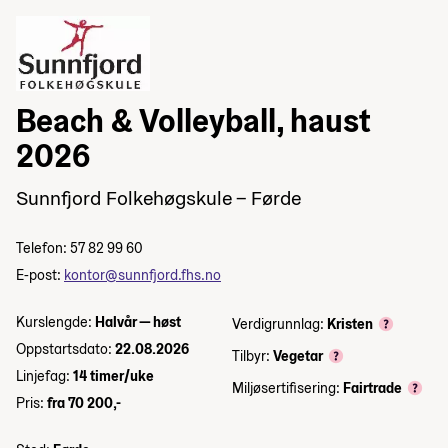
Beach & Volleyball, haust
2026
Sunnfjord Folkehøgskule – Førde
Telefon: 57 82 99 60
E-post:
kontor@sunnfjord.fhs.no
Kurslengde:
Halvår — høst
Verdigrunnlag:
Kristen
Oppstartsdato:
22.08.2026
Tilbyr:
Vegetar
Linjefag:
14 timer/uke
Miljøsertifisering:
Fairtrade
Pris:
fra 70 200,-