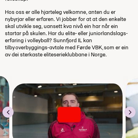
Hos oss er alle hjarteleg velkomne, anten du er
nybyrjar eller erfaren.
Vi
jobber
for at
at
den enkelte
skal utvikle seg
,
uansett
kva
nivå e
i
n
har når ein
starta
r på skulen
.
Har du elite- eller juniorlandslags-
erfaring i volleyball?
Sunnfjord IL kan
tilby
overbyggings
-avtale med Førde VBK,
som er ein
av dei sterkaste eliteserieklubbane i Norge.