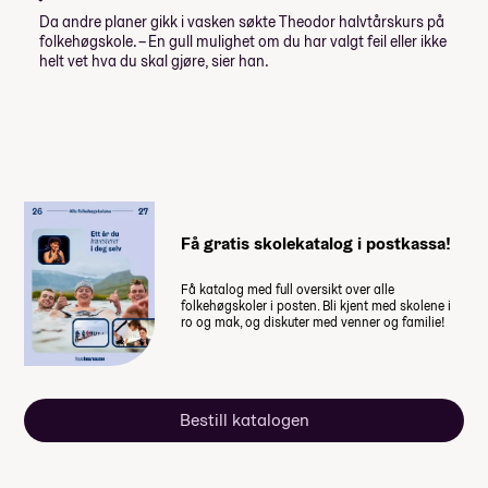
Volleyball Damer, haust 2026
Da andre planer gikk i vasken søkte Theodor halvtårskurs på
Beach & Volleyball, vår 2027
Lån og stipend
folkehøgskole. – En gull mulighet om du har valgt feil eller ikke
E-sport Aktiv, vår 2027
helt vet hva du skal gjøre, sier han.
Volleyball Adventure, vår 2027
Stipend fra Lånekassen
Musikal Teater, haust 2026
-30 976,-
-46 464,-
Lån fra Lånekassen
Les mer om priser, lån og stipend
Få gratis skolekatalog i postkassa!
Studiestøtten for neste år vedtas av
Stortinget i desember, ny beløp for
studiestøtte legges inn etter det.
Få katalog med full oversikt over alle
folkehøgskoler i posten. Bli kjent med skolene i
ro og mak, og diskuter med venner og familie!
Summen du må dekke selv
70 200
,-
(
14 040
,- per måned)
Bestill katalogen
Når du takker ja til skoleplassen må du
betale et administrasjonsgebyr. Resten av
summen betaler du månedsvis gjennom