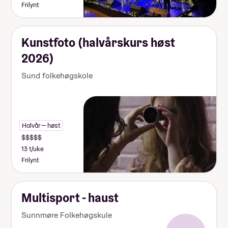
Frilynt
Kunstfoto (halvårskurs høst
2026)
Sund folkehøgskole
Halvår — høst
13 t/uke
Frilynt
Multisport - haust
Sunnmøre Folkehøgskule