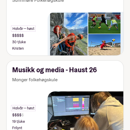
Sunnmøre Folkehøgskule
Halvår — høst
30 t/uke
Kristen
Musikk og media - Haust 26
Manger folkehøgskule
Halvår — høst
19 t/uke
Frilynt