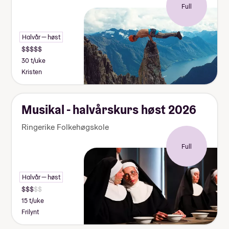
Full
Halvår — høst
30 t/uke
Kristen
Musikal - halvårskurs høst 2026
Ringerike Folkehøgskole
Full
Halvår — høst
15 t/uke
Frilynt