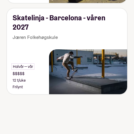
Skatelinja - Barcelona - våren
2027
Jæren Folkehøgskule
Halvår — vår
12 t/uke
Frilynt