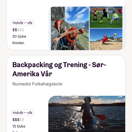
Halvår — vår
30 t/uke
Kristen
Backpacking og Trening - Sør-
Amerika Vår
Numedal Folkehøgskole
Halvår — vår
15 t/uke