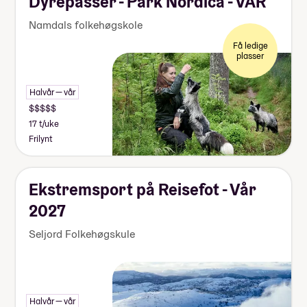
Dyrepasser - Park Nordica - VÅR
Namdals folkehøgskole
Få ledige
plasser
Halvår — vår
17 t/uke
Frilynt
Ekstremsport på Reisefot - Vår
2027
Seljord Folkehøgskule
Halvår — vår