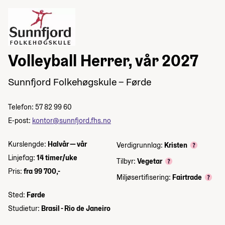
Volleyball Herrer, vår 2027
Sunnfjord Folkehøgskule – Førde
Telefon: 57 82 99 60
E-post:
kontor@sunnfjord.fhs.no
Kurslengde:
Halvår — vår
Verdigrunnlag:
Kristen
Linjefag:
14 timer/uke
Tilbyr:
Vegetar
Pris:
fra 99 700,-
Miljøsertifisering:
Fairtrade
Sted:
Førde
Studietur:
Brasil - Rio de Janeiro