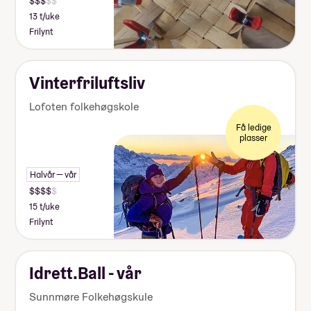
13 t/uke
Frilynt
Vinterfriluftsliv
Lofoten folkehøgskole
Få ledige
plasser
Halvår — vår
15 t/uke
Frilynt
Idrett.Ball - vår
Sunnmøre Folkehøgskule