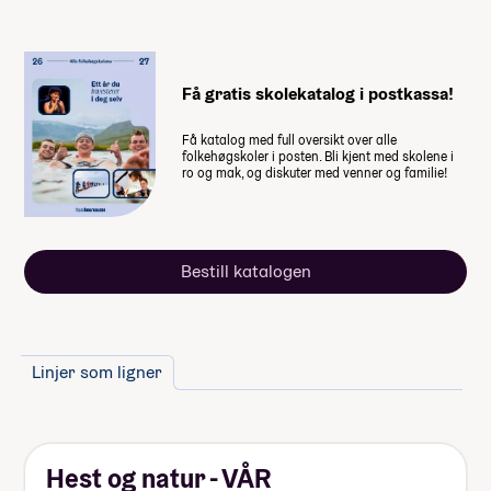
Studiestøtten for neste år vedtas av
Stortinget i desember, ny beløp for
Få gratis skolekatalog i postkassa!
studiestøtte legges inn etter det.
Få katalog med full oversikt over alle
Summen du må dekke selv
folkehøgskoler i posten. Bli kjent med skolene i
ro og mak, og diskuter med venner og familie!
99 700
,-
(
19 940
,- per måned)
Når du takker ja til skoleplassen må du
Bestill katalogen
betale et administrasjonsgebyr. Resten av
summen betaler du månedsvis gjennom
skoleåret. Nærmere informasjon får du fra
skolen.
Linjer som ligner
Inkludert i prisen er: Alle spelarlisensar du
treng for organisert spel, overtrekksdrakter
og spelardrakter, reiser til bortekampar og
studietur.
Hest og natur - VÅR