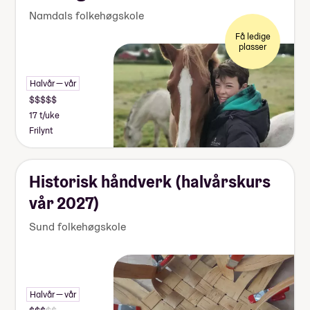
Namdals folkehøgskole
Få ledige
plasser
Halvår — vår
17 t/uke
Frilynt
Historisk håndverk (halvårskurs
vår 2027)
Sund folkehøgskole
Halvår — vår