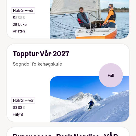
Halvår — vår
29 t/uke
Kristen
Topptur Vår 2027
Sogndal folkehøgskule
Full
Halvår — vår
Frilynt