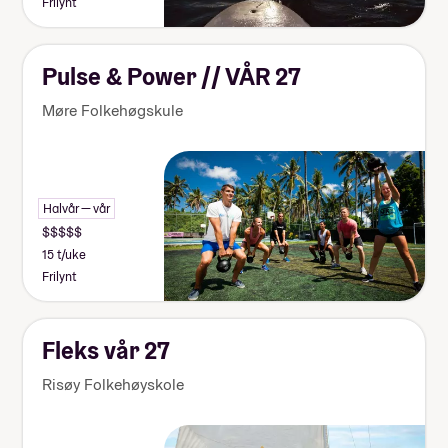
Frilynt
Pulse & Power // VÅR 27
Møre Folkehøgskule
Halvår — vår
15 t/uke
Frilynt
Fleks vår 27
Risøy Folkehøyskole