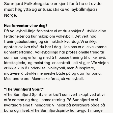
Sunnfjord Folkehøgskule er kjent for å ha eit av dei
mest høglytte og entusiastiske volleyballmiljøa i
Norge.
Kva forventar vi av deg?
På Volleyball-linja forventar vi at du ønskjer å utvikle dine
ferdigheiter og kunnskap om volleyball. Det vert høg
treningsbelastning og ein hektisk kvardag. Vi er ikkje
opptatt av kva nivå du har i dag. Hos oss er alle velkomne
uansett erfaring! Volleyballinja har profesjonelle trenarar
som har lang erfaring med å tilpasse trening til ulike nivå.
Idrettsglede, og meistring er sentralt i alt vi gjer. Vår visjon
er ikkje kun å undervise i volleyball, men å inspirere,
motivere, å utvikle menneske både på og utanfor bana.
Med andre ord: Menneske først, så volleyball.
"The Sunnfjord Spirit"
«The Sunnfjord Spirit» er ei kraft som vert skapt ved at vi
står saman og dreg i same retning. På Sunnfjord er vi
kvarandre sine tilhengarar. Vi heiar på kvarandre både på
bana og i livet. «The Sunnfjordspirit» har avgjort mange