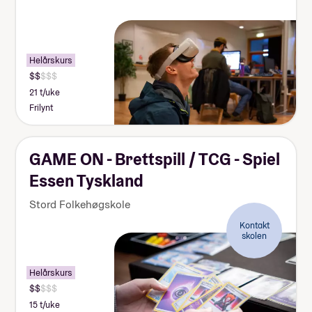
Helårskurs
21 t/uke
Frilynt
GAME ON - Brettspill / TCG - Spiel
Essen Tyskland
Stord Folkehøgskole
Kontakt
skolen
Helårskurs
15 t/uke