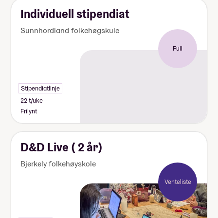
Individuell stipendiat
Sunnhordland folkehøgskule
Full
Stipendiatlinje
22 t/uke
Frilynt
D&D Live ( 2 år)
Bjerkely folkehøyskole
Venteliste