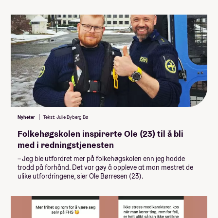
Studietur: Manchester
Reise, livsstil, helse
Internett
Tegne, male, reise
Aktiv bo og fritid
Vaskemaskin
Gap year Norway
Stipendiat
Minimumspris for linja
145 000,-
Fleks høst 26
Fleks vår 27
Du kan legge til
(Huk av og se hvordan det påvirker prisen)
Obligatorisk: Nei
6 000,-
Enkeltrom
Pris: 28 000
Nyheter
Tekst: Julie Byberg Bø
Varighet: 10 dager
Friluftsliv Svalbard, frivillig
Folkehøgskolen inspirerte Ole (23) til å bli
studietur
17 000,-
med i redningstjenesten
Dykk i Maldivene, frivillig studietur
– Jeg ble utfordret mer på folkehøgskolen enn jeg hadde
28 000,-
trodd på forhånd. Det var gøy å oppleve at man mestret de
ulike utfordringene, sier Ole Børresen (23).
Seil i Kroatia, frivillig studietur
18 000,-