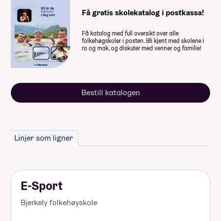
skolen.
Få gratis skolekatalog i postkassa!
Få katalog med full oversikt over alle
Husk at du også trenger penger til
folkehøgskoler i posten. Bli kjent med skolene i
ro og mak, og diskuter med venner og familie!
dette
Mat på Friluftsliv Svalbard, frivillig
studietur
Bestill katalogen
Mat på Dykk i Maldivene, frivillig
studietur
Mat på Seil i Kroatia, frivillig
studietur
Linjer som ligner
Utstyr til linja (se Utstyr til linja
nedenfor)
Lommepenger.
På bloggen
forteller fire elever hvor mye
E-Sport
lommepenger de brukte i løpet av
sitt år på folkehøgskole
Bjerkely folkehøyskole