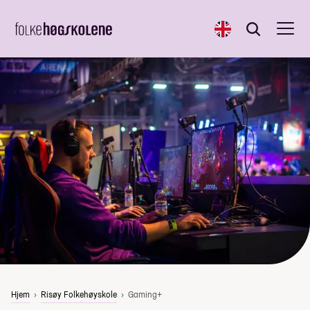
English
Søk
Søk
Hjem
Risøy Folkehøyskole
Gaming+