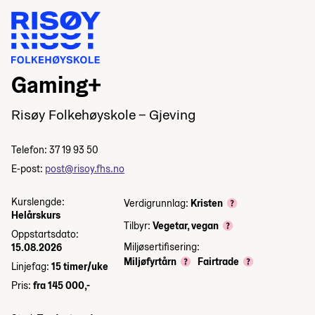
Gaming+
Risøy Folkehøyskole – Gjeving
Telefon: 37 19 93 50
E-post:
post@risoy.fhs.no
Kurslengde:
Verdigrunnlag:
Kristen
Helårskurs
Tilbyr:
Vegetar, vegan
Oppstartsdato:
Miljøsertifisering:
15.08.2026
Miljøfyrtårn
Fairtrade
Linjefag:
15 timer/uke
Pris:
fra 145 000,-