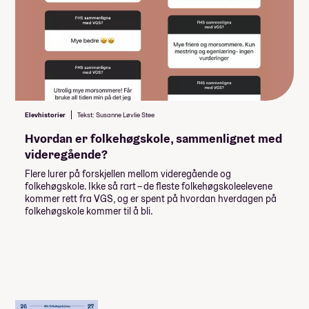
Lån og stipend
Stipend fra Lånekassen
-61 952,-
-92 928,-
Lån fra Lånekassen
Les mer om priser, lån og stipend
Elevhistorier
Tekst: Susanne Løvlie Stee
Obligatorisk: Nei
Pris: 18 000
Hvordan er folkehøgskole, sammenlignet med
Studiestøtten for neste år vedtas av
Varighet: 1 uke
videregående?
Stortinget i desember, ny beløp for
studiestøtte legges inn etter det.
Flere lurer på forskjellen mellom videregående og
folkehøgskole. Ikke så rart – de fleste folkehøgskoleelevene
Summen du må dekke selv
kommer rett fra VGS, og er spent på hvordan hverdagen på
folkehøgskole kommer til å bli.
145 000
,-
(
14 500
,- per måned)
Når du takker ja til skoleplassen må du
betale et administrasjonsgebyr. Resten av
summen betaler du månedsvis gjennom
skoleåret. Nærmere informasjon får du fra