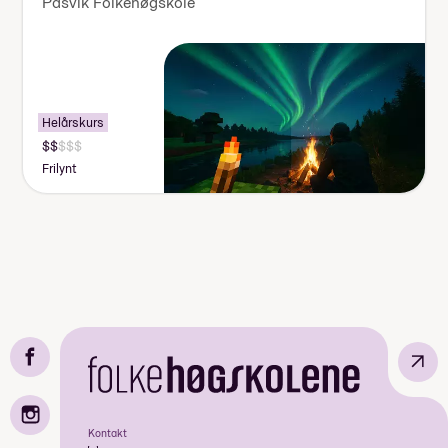
Pasvik Folkehøgskole
Helårskurs
Frilynt
↗
Kontakt