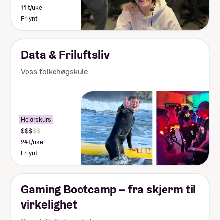
14 t/uke
Frilynt
Data & Friluftsliv
Voss folkehøgskule
Helårskurs
24 t/uke
Frilynt
Gaming Bootcamp – fra skjerm til
virkelighet