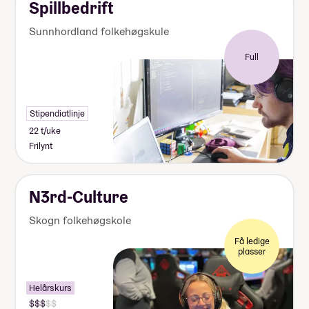
Spillbedrift
Sunnhordland folkehøgskule
Full
Stipendiatlinje
22 t/uke
Frilynt
N3rd-Culture
Skogn folkehøgskole
Få ledige
plasser
Helårskurs