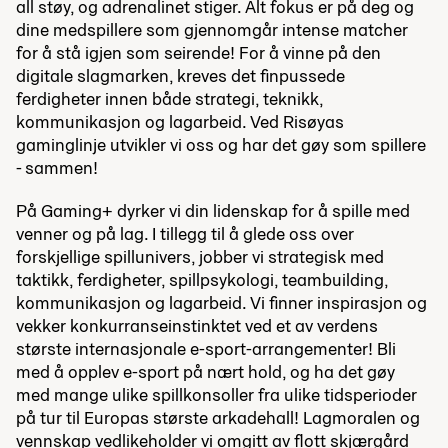
all støy, og adrenalinet stiger. Alt fokus er på deg og
dine medspillere som gjennomgår intense matcher
for å stå igjen som seirende! For å vinne på den
digitale slagmarken, kreves det finpussede
ferdigheter innen både strategi, teknikk,
kommunikasjon og lagarbeid. Ved Risøyas
gaminglinje utvikler vi oss og har det gøy som spillere
- sammen!
På Gaming+ dyrker vi din lidenskap for å spille med
venner og på lag. I tillegg til å glede oss over
forskjellige spillunivers, jobber vi strategisk med
taktikk, ferdigheter, spillpsykologi, teambuilding,
kommunikasjon og lagarbeid. Vi finner inspirasjon og
vekker konkurranseinstinktet ved et av verdens
største internasjonale e-sport-arrangementer! Bli
med å opplev e-sport på nært hold, og ha det gøy
med mange ulike spillkonsoller fra ulike tidsperioder
på tur til Europas største arkadehall! Lagmoralen og
vennskap vedlikeholder vi omgitt av flott skjærgård