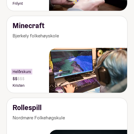
Frilynt
Minecraft
Bjerkely folkehøyskole
Helårskurs
Kristen
Rollespill
Nordmøre Folkehøgskule