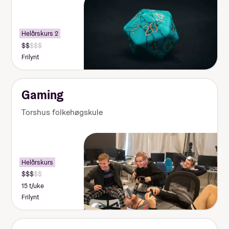
Helårskurs 2
Frilynt
Gaming
Torshus folkehøgskule
Helårskurs
15 t/uke
Frilynt