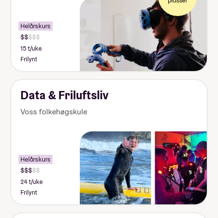
plasser
Helårskurs
15 t/uke
Frilynt
Data & Friluftsliv
Voss folkehøgskule
Helårskurs
24 t/uke
Frilynt