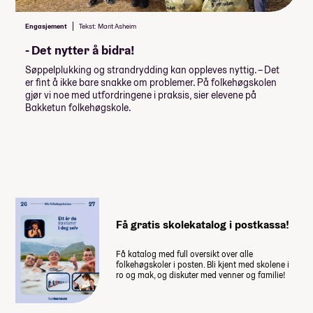
-61 952,-
-92 928,-
Lån fra Lånekassen
Engasjement
Tekst: Marit Asheim
- Det nytter å bidra!
Les mer om priser, lån og stipend
Søppelplukking og strandrydding kan oppleves nyttig. – Det
er fint å ikke bare snakke om problemer. På folkehøgskolen
gjør vi noe med utfordringene i praksis, sier elevene på
Studiestøtten for neste år vedtas av
Bakketun folkehøgskole.
Stortinget i desember, ny beløp for
studiestøtte legges inn etter det.
Summen du må dekke selv
165 732
,-
(
16 573
,- per måned)
Når du takker ja til skoleplassen må du
Få gratis skolekatalog i postkassa!
betale et administrasjonsgebyr. Resten av
summen betaler du månedsvis gjennom
Få katalog med full oversikt over alle
folkehøgskoler i posten. Bli kjent med skolene i
skoleåret. Nærmere informasjon får du fra
ro og mak, og diskuter med venner og familie!
skolen.
Hos oss er alt dekket av skolepengene –