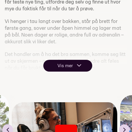
får teste nye ting, utfordre deg selv og finne ut hvor
mye du faktisk får til når du tør å prøve.
Vi henger i tau langt over bakken, står på brett for
første gang, sover under åpen himmel og lager mat
på bål. Noen dager er rolige, andre full av adrenalin –
akkurat slik vi liker det.
Det handler om å ha det bra sammen, komme seg litt
ut av skjermen – og merke hvor mye bedre alt føles
Vis mer
når du får brukt både hodet og kroppen.
Et godt fellesskap
Hos oss er det lett å bli kjent. Du kommer inn i et
inkluderende miljø der vi deler interessen for gaming,
men også gleder oss over å gjøre ting sammen. Du
bor tett på folk, spiser sammen, drar på tur og blir
kjent med deg selv og andre på en helt ny måte.
2 uker i Australia