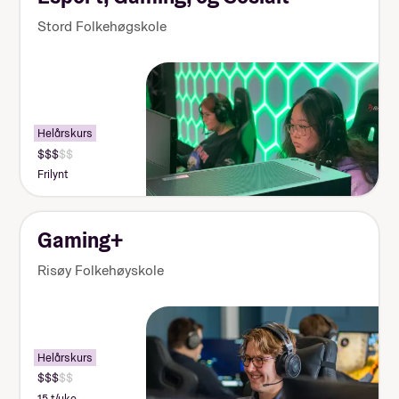
Stord Folkehøgskole
Helårskurs
Frilynt
Gaming+
Risøy Folkehøyskole
Helårskurs
15 t/uke