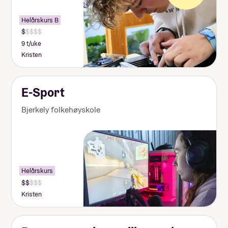
Helårskurs B
9 t/uke
Kristen
E-Sport
Bjerkely folkehøyskole
Helårskurs
Kristen