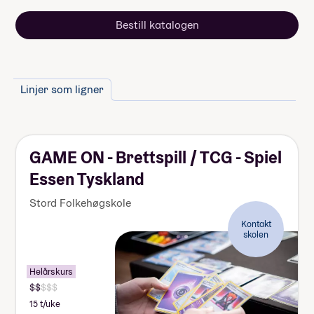
turer, måltider og aktiviteter. Du slipper å
betale noe ekstra gjennom året, kun
Bestill katalogen
lommepenger til egne behov. Skolen har for
skoleåret 2026/2027 satt ned
elevkostnaden på linjekostnader til kr.
10.000,-. Dette er mulig takket være en
Linjer som ligner
gave skolen har mottatt, hvor en del av
gaven er øremerket for å redusere prisen for
deg som elev. Du får en individuell
betalingsplan ved opptak. Innbetalingene
GAME ON - Brettspill / TCG - Spiel
til skolen samsvarer med datoene for
utbetaling fra lånekassen.
Essen Tyskland
Stord Folkehøgskole
Kontakt
skolen
Husk at du også trenger penger til
dette
Helårskurs
Valgfag
Utstyr til linja (se Utstyr til linja
15 t/uke