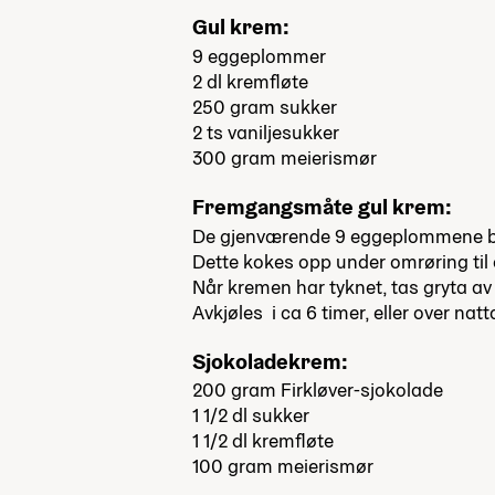
Gul
krem:
9 eggeplommer
2 dl kremfløte
250 gram sukker
2 ts vaniljesukker
300 gram meierismør
Fremgangsmåte gul krem:
De gjenværende 9 eggeplommene blan
Dette kokes opp under omrøring til 
Når kremen har tyknet, tas gryta av
Avkjøles i ca 6 timer, eller over natt
Sjokoladekrem:
200 gram Firkløver-sjokolade
1 1/2 dl sukker
1 1/2 dl kremfløte
100 gram meierismør