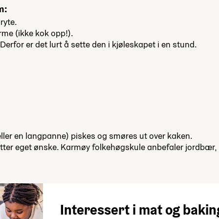
m:
ryte.
me (ikke kok opp!).
erfor er det lurt å sette den i kjøleskapet i en stund.
r, eller en langpanne) piskes og smøres ut over kaken.
 etter eget ønske. Karmøy folkehøgskule anbefaler jordbær,
Interessert i mat og bakin