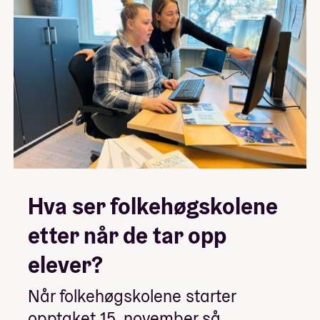
Hva ser folkehøgskolene
etter når de tar opp
elever?
Når folkehøgskolene starter
opptaket 15. november så