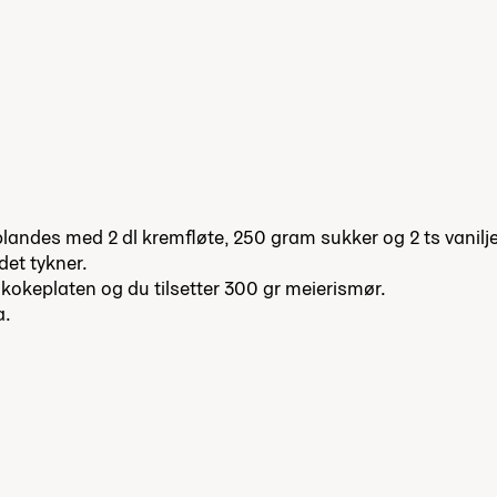
des med 2 dl kremfløte, 250 gram sukker og 2 ts vaniljes
det tykner.
 kokeplaten og du tilsetter 300 gr meierismør.
a.