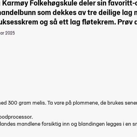
å Karmøy Folkehøgskule deler sin favoritt
ndelbunn som dekkes av tre deilige lag m
suksesskrem og så ett lag fløtekrem. Prøv 
ruar 2025
ed 300 gram melis. Ta vare på plommene, de brukes senere.
foodprocessor.
blandes mandlene forsiktig inn og blandingen legges i en 