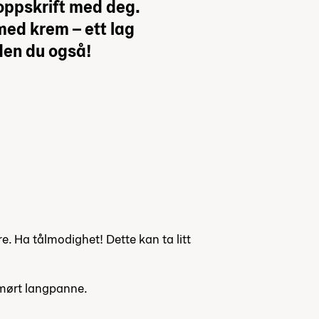
-oppskrift med deg.
ed krem – ett lag
den du også!
 Ha tålmodighet! Dette kan ta litt
smørt langpanne.