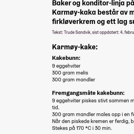
Baker og konditor-linja p
Karmøy-kaka består av ma
firkløverkrem og ett lag 
Tekst: Trude Sandvik, sist oppdatert: 4. feb
Karmøy-kake:
Kakebunn:
9 eggehviter
300 gram melis
300 gram mandler
Fremgangsmåte kakebunn:
9 eggehviter piskes stivt sammen m
tid.
300 gram mandler males opp i en 
Når den piskede kremen er ferdig, 
Stekes på 170 *C i 30 min.