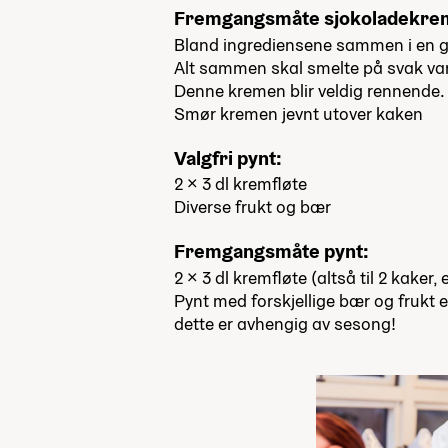
Fremgangsmåte sjokoladekre
Bland ingrediensene sammen i en g
Alt sammen skal smelte på svak var
Denne kremen blir veldig rennende. D
Smør kremen jevnt utover kaken
Valgfri pynt:
2 x 3 dl kremfløte
Diverse frukt og bær
Fremgangsmåte pynt:
2 x 3 dl kremfløte (altså til 2 kake
Pynt med forskjellige bær og frukt
dette er avhengig av sesong!