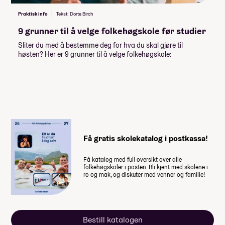
skolen.
Praktisk info
Tekst: Dorte Birch
9 grunner til å velge folkehøgskole før studier
Husk at du også trenger penger til
Sliter du med å bestemme deg for hva du skal gjøre til
dette
høsten? Her er 9 grunner til å velge folkehøgskole:
Noen ekstra måltider på studietur
Hellas 9 dager - avslutningstur for
hele skolen! (2 måltider per dag er
inkludert)
Enkelte valgfag
Lommepenger.
På bloggen
Få gratis skolekatalog i postkassa!
forteller fire elever hvor mye
lommepenger de brukte i løpet av
Få katalog med full oversikt over alle
folkehøgskoler i posten. Bli kjent med skolene i
sitt år på folkehøgskole
ro og mak, og diskuter med venner og familie!
Bestill katalogen