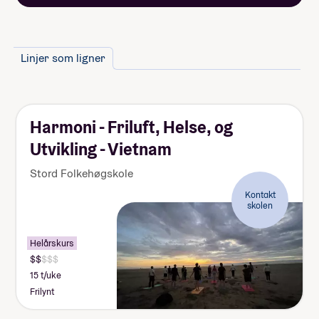
Linjer som ligner
Harmoni - Friluft, Helse, og
Utvikling - Vietnam
Stord Folkehøgskole
Kontakt
skolen
Helårskurs
15 t/uke
Frilynt