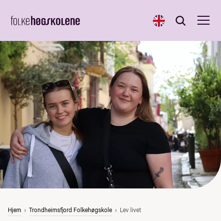
English
Søk
Søk
Hjem
Trondheimsfjord Folkehøgskole
Lev livet