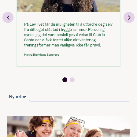
Internett
Dag 7 – Samhold og innsats
Lederutvikling
Vaskemaskin
sponsorløp
På Lev livet får du muligheten til å utfordre deg selv
Le
Minimumspris for linja
140 250,-
fra ditt eget ståsted i trygge rammer. Personlig
hv
Dag 8 – Hellaslekene
synes jeg det var spesielt gøy å reise til Club la
læ
Santa der vi fikk testet ulike aktiviteter og
Du kan legge til
Si
treningsformer man vanligvis ikke får prøvd.
Dag 9 – Hjemreise
(Huk av og se hvordan det påvirker prisen)
Hanna Bjørkhaug Espenæs
minner for
romtype:
livet
Inkl. i prisen
perfekt avslutning
Kambodsja, frivillig studietur
Nyheter
28 000,-
Studietur:
2 000,-