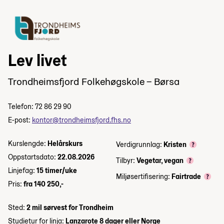
Lev livet
Trondheimsfjord Folkehøgskole – Børsa
Telefon: 72 86 29 90
E-post:
kontor@trondheimsfjord.fhs.no
Kurslengde:
Helårskurs
Verdigrunnlag:
Kristen
Oppstartsdato:
22.08.2026
Tilbyr:
Vegetar, vegan
Linjefag:
15 timer/uke
Miljøsertifisering:
Fairtrade
Pris:
fra 140 250,-
Sted:
2 mil sørvest for Trondheim
Studietur for linja:
Lanzarote 8 dager eller Norge