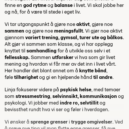
finne en
god rytme
og
balanse
i livet. Vi skal jobbe her
og nå, for å være til stede i eget liv.
Vi tar utgangspunkt å gjøre noe
aktivt
, gjøre noe
sammen
og gjøre noe
meningsfullt
. Vi gjør noe aktivt
gjennom
variert trening, gymsal, turer ute og bålkos
.
Alt gjør vi sammen som klasse, og vi har opplegg
knyttet til
samhandling
for å utvikle oss selv i et
fellesskap.
Sammen
utforsker
vi hva som gir livet
mening og hvordan vi får mer av det inn i livet vårt.
Her handler det blant annet om å
knytte bånd
,
føle
tilhørighet
og gi en hjelpende hånd
til andre
.
Linja fokuserer videre på
psykisk helse
, med temaer
som
stressmestring
,
selvinnsikt,
kommunikasjon
og
psykologi. Vi jobber med
indre ro, selvtillit
og
bevissthet rundt hva vi ser og føler i hverdagen.
Vi ønsker å
sprenge grenser
i
trygge omgivelser
. Ved
å prøve nye ting vil man flytte egne grenser, få nye