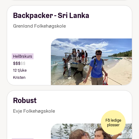
Backpacker - Sri Lanka
Grenland Folkehøgskole
Helårskurs
12 t/uke
Kristen
Robust
Evje Folkehøgskole
Få ledige
plasser