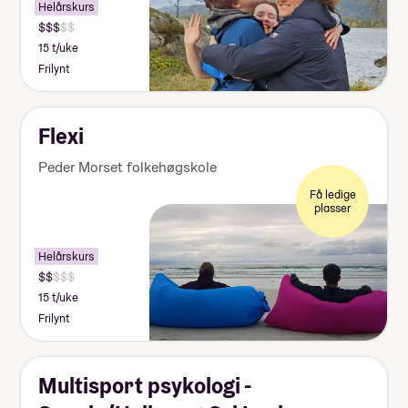
Helårskurs
15 t/uke
Frilynt
Flexi
Peder Morset folkehøgskole
Få ledige
plasser
Helårskurs
15 t/uke
Frilynt
Multisport psykologi -