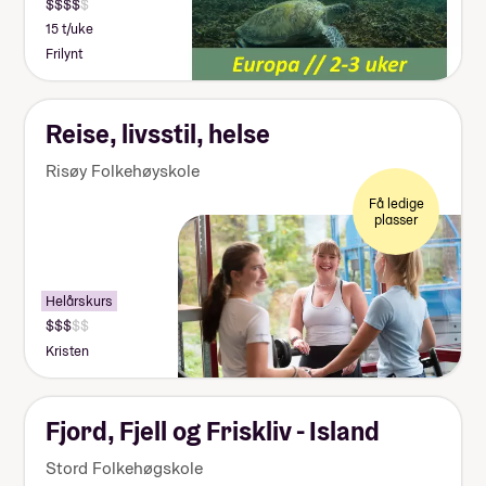
15 t/uke
Frilynt
Reise, livsstil, helse
Risøy Folkehøyskole
Få ledige
plasser
Helårskurs
Kristen
Fjord, Fjell og Friskliv - Island
Stord Folkehøgskole