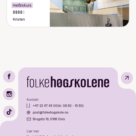
Helårskurs
Kristen
↗
Kontakt
+47 22 47 43 00
(kl. 08:30 - 15:30)
post@folkehogskole.no
Brugata 19, 0186 Oslo
Lær mer