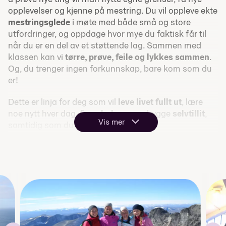
opplevelser og kjenne på mestring. Du vil oppleve ekte
mestringsglede
i møte med både små og store
utfordringer, og oppdage hvor mye du faktisk får til
når du er en del av et støttende lag. Sammen med
klassen kan vi
tørre, prøve, feile og lykkes sammen
.
Og, du trenger ingen forkunnskap, bare kom som du
er!
Dette er linja for deg som vil
leve livet fullt ut
, lære
noe nytt hver dag, finne
balanse
og bygge
selvtillit
,
Vis mer
samtidig som du får en hverdag fylt
med
energi
,
fellesskap
og
glede!
Dette vil du lære
Variert fysisk aktivitet, turer ute og gymsal
Samarbeid og samhandling i fellesskap
Psykisk helse, stressmestring og selvinnsikt
Kommunikasjon og sosialt ansvar