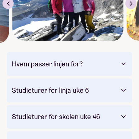
Mestring, selvtillit og indre ro
Utforske hva som gir livet mening og glede
Gjennom året får du prøve nye aktiviteter, utfordre
deg selv i trygge rammer og oppleve ekte
mestringsglede. Du lærer hvordan fellesskap, støtte
og refleksjon kan gjøre hverdagen mer balansert og
givende.
Hvem passer linjen for?
VEKTERKURS - mens du går på Trondheimsfjord kan
du ta vekterkurs gratis, noe som gir deg et fortrinn
videre i livet!
Studieturer for linja uke 6
Her kan du lese mer om hva vi gjør på Lev Livet
Studieturer for skolen uke 46
Club La Santa
At du deltar aktivt i aktiviteter og øvelser
At du viser omtanke og samarbeidsevne
At du utfordrer deg selv fysisk og mentalt