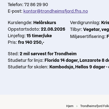
Telefon: 72 86 29 90
E-post:
kontor@trondheimsfjord.fhs.no
Kurslengde:
Helårskurs
Verdigrunnlag:
Kri
Oppstartsdato:
22.08.2026
Tilbyr:
Vegetar, ve
Linjefag:
15 timer/uke
Miljøsertifisering:
F
Pris:
fra 140 250,-
Sted:
2 mil sørvest for Trondheim
Studietur for linja:
Florida 14 dager, Lanzarote 8 d
Studietur for skolen:
Kambodsja, Hellas 9 dager - 
Hjem
Trondheimsfjord Fol