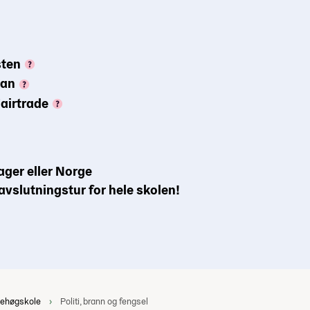
sten
gan
airtrade
ager eller Norge
avslutningstur for hele skolen!
kehøgskole
Politi, brann og fengsel