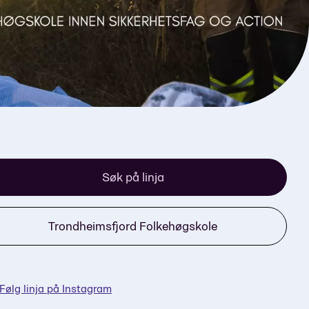
Søk på linja
Trondheimsfjord Folkehøgskole
Følg linja på Instagram