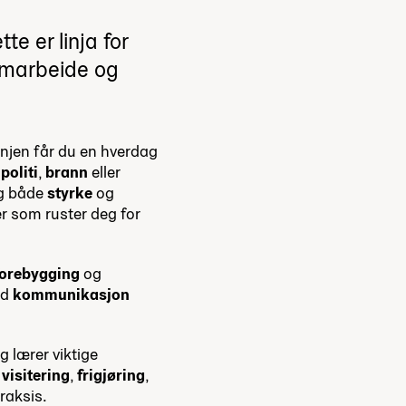
e er linja for
samarbeide og
injen får du en hverdag
n
politi
,
brann
eller
eg både
styrke
og
r som ruster deg for
forebygging
og
od
kommunikasjon
og lærer viktige
,
visitering
,
frigjøring
,
raksis.