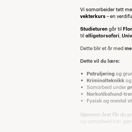
Vi samarbeider tett m
vekterkurs
– en verdifu
Studieturen
går til
Flo
til
alligatorsafari
,
Univ
Dette blir et år med
me
Dette vil du lære:
Patruljering
og gru
Kriminalteknikk
o
Samarbeid under
p
Narkotikahund-tre
Fysisk og mental s
Gjennom året får du pr
og samarbeid kan gjøre 