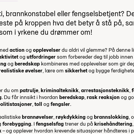
, brannkonstabel eller fengselsbetjent? Dett
teste på kroppen hva det betyr å stå på, 
t som i yrkene du drømmer om!
t med
action
og
opplevelser
du aldri vil glemme? På denne l
aktivitet
og
utfordringer
som forbereder deg til jobb inne
ing
og
beredskap
kombineres med opplevelser som gir d
realistiske øvelser
, lære om
sikkerhet
og bygge ferdighete
er du om
patrulje
,
kriminalteknikk
,
arrestasjonsteknikk
,
g
. Du får innsikt i hvordan
beredskap
,
rask reaksjon
og g
olitistasjoner
,
toll
og
fengsler
.
ealistiske
brannøvelser
,
røykdykking
og
brannslokking
, 
g
forebygging
. I
fengselsfag
trener du på
krisehåndtering
k
– og opplever hvordan krevende situasjoner håndteres i p