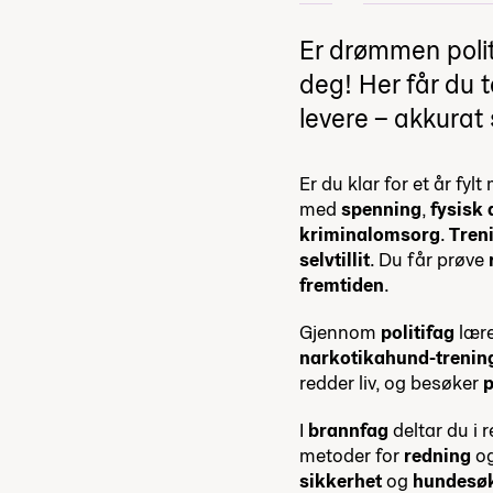
Er drømmen politi
deg! Her får du 
levere – akkura
Er du klar for et år fyl
med
spenning
,
fysisk 
kriminalomsorg
.
Tren
selvtillit
. Du får prøve
fremtiden
.
Gjennom
politifag
lær
narkotikahund-trenin
redder liv, og besøker
p
I
brannfag
deltar du i r
metoder for
redning
o
sikkerhet
og
hundesø