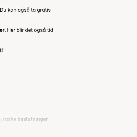
 Du kan også ta gratis
er
. Her blir det også tid
t!
p
, raske
beslutninger