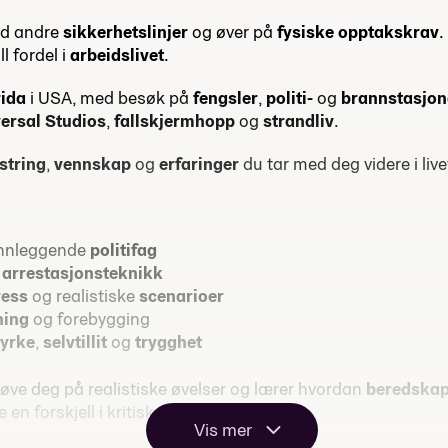
ed andre
sikkerhetslinjer
og øver på
fysiske opptakskrav
.
ll fordel i
arbeidslivet
.
rida
i USA, med besøk på
fengsler
,
politi-
og
brannstasjon
ersal Studios
,
fallskjermhopp
og
strandliv
.
string
,
vennskap
og
erfaringer
du tar med deg videre i live
nnleggende
politifag
g
arrestasjonsteknikk
ress
og realistiske
scenarioer
ning
og forebygging
tyrke
,
selvtillit
og
trygghet
øve deg på realistiske øvelser og lærer hvordan
beredska
en forskjell i kritiske situasjoner.
Vis mer