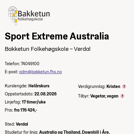
Sport Extreme Australia
Bakketun Folkehøgskole – Verdal
Telefon: 74049100
E-post:
adm@bakketun.fhs.no
Kurslengde:
Helårskurs
Verdigrunnlag:
Kristen
Oppstartsdato:
22.08.2026
Tilbyr:
Vegetar, vegan
Linjefag:
17 timer/uke
Pris:
fra 176 424,-
Sted:
Verdal
Studietur for linja:
Australia og Thailand, Downhill i Åre,