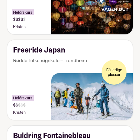
Helårskurs
Kristen
Freeride Japan
Rødde folkehøgskole – Trondheim
Få ledige
plasser
Helårskurs
Kristen
Buldring Fontainebleau