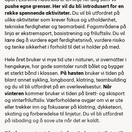
pushe egne grenser. Her vil du bli introdusert for en
rekke spennende aktiviteter.
Du vil bli utfordret på
ulike aktiviteter som krever fokus og utholdenhet,
tekniske ferdigheter og teamarbeid. Fagområdene på
linja er ekstremsport, basistrening og friluftsliv. Du vil
lære deg å vurdere eget ferdighetsnivå, vurdere risiko
og tenke sikkerhet i forhold til det vi holder på med.
Hele året bruker vi mye tid ute i naturen, vi overnatter i
hengekøye, har gode samtaler rundt bålet og bygger
et sterkt bånd i klassen.
På høsten
bruker vi tiden på
blant annet sykling, longboard, klatring, teambuilding
og du vil bli utfordret på en overlevelsestur.
Når
vinteren
kommer bruker vi tiden på brett- og skisport
og vinterfriluftsliv. Værforholdene avgjør om vi er ute
eller trekker inn og fokuserer på klatring, dykketeori,
skating og forberedelse til linjetur. Du vil bli utfordret
på isbading og å sove ute når det er kaldt.