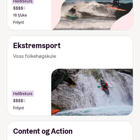
Helårskurs
16 t/uke
Frilynt
Ekstremsport
Voss folkehøgskule
Helårskurs
Frilynt
Content og Action