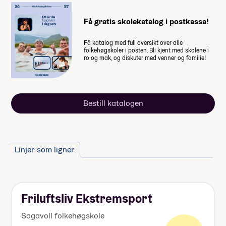
dette
Få gratis skolekatalog i postkassa!
Reiseforsikring på studietur
Australia og Thailand
Få katalog med full oversikt over alle
folkehøgskoler i posten. Bli kjent med skolene i
Vaksiner på studietur Australia og
ro og mak, og diskuter med venner og familie!
Thailand
Visum på studietur Australia og
Thailand
Bestill katalogen
Valgfag
Utstyr til linja (se Utstyr til linja
nedenfor)
Lommepenger.
På bloggen
Linjer som ligner
forteller fire elever hvor mye
lommepenger de brukte i løpet av
sitt år på folkehøgskole
Friluftsliv Ekstremsport
Sagavoll folkehøgskole