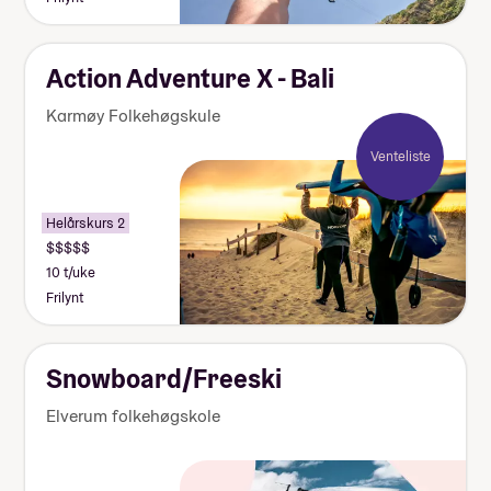
Action Adventure X - Bali
Karmøy Folkehøgskule
Venteliste
Helårskurs 2
10 t/uke
Frilynt
Snowboard/Freeski
Elverum folkehøgskole