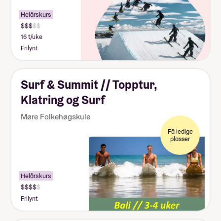
Helårskurs
16 t/uke
Frilynt
Surf & Summit // Topptur,
Klatring og Surf
Møre Folkehøgskule
Få ledige
plasser
Helårskurs
Frilynt