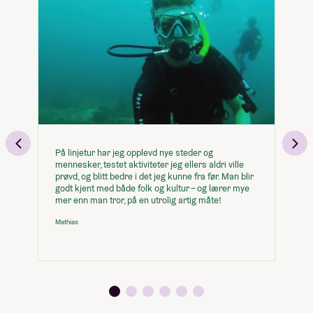
Pris: Inkludert i linjepris
Turer i nærområdet
Åre
Alle måltider (3-4 måltider hver dag,
downhill
inkl. tur og helg)
Studietur: Fellestur til Spania
Åre
Mat (3 måltider per dag)
Studietur: Australia og Thailand
Åre
Mat (3 måltider per dag)
Studietur: Downhill i Åre
Studietur: Surfecamp i Hoddevik
På linjetur har jeg opplevd nye steder og
På
mennesker, testet aktiviteter jeg ellers aldri ville
Je
Mat (3 måltider per dag)
prøvd, og blitt bedre i det jeg kunne fra før. Man blir
dy
Internett
godt kjent med både folk og kultur – og lærer mye
hv
mer enn man tror, på en utrolig artig måte!
hø
Vaskemaskin
Mathias
Am
Obligatorisk: Ja
Minimumspris for linja
176 424,-
Pris: Inkludert i linjepris
Varighet: 4-5 dager
Måltider pr dag inkludert: 3
Du kan legge til
(Huk av og se hvordan det påvirker prisen)