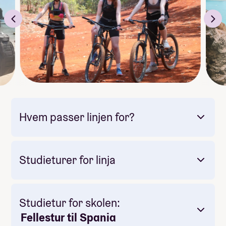
Hvem passer linjen for?
Studieturer for linja
Studietur for skolen:
Obligatorisk: Ja
Pris: Inkludert i linjepris
Fellestur til Spania
Varighet: 4 uker