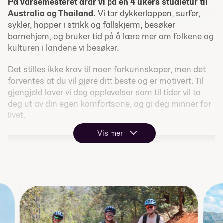
På v
å
rsemesteret drar vi på en 4 ukers studietur til
Australia og Thailand.
Vi tar dykkerlappen, surfer,
sykler, hopper i strikk og fallskjerm, besøker
barnehjem, og bruker tid på å lære mer om folkene og
kulturen i landene vi besøker.
Det stilles ikke krav til noen forkunnskaper, men det
forventes at du vil gjøre ditt beste og er motivert. Til
gjengjeld lover vi deg opplevelser som til tider vil ta
deg ut av din egen komfortsone, og gi deg minner for
livet.
Vis mer