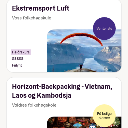
Ekstremsport Luft
Voss folkehøgskule
Venteliste
Helårskurs
Frilynt
Horizont-Backpacking - Vietnam,
Laos og Kambodsja
Valdres folkehøgskole
Få ledige
plasser