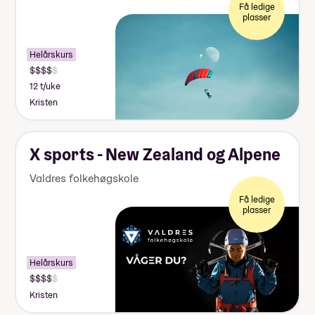
Få ledige
plasser
Helårskurs
12 t/uke
Kristen
X sports - New Zealand og Alpene
Valdres folkehøgskole
Få ledige
plasser
Helårskurs
Kristen