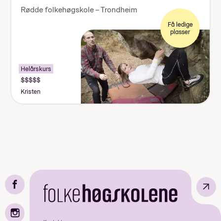
Rødde folkehøgskole – Trondheim
Få ledige
plasser
Helårskurs
Kristen
↗