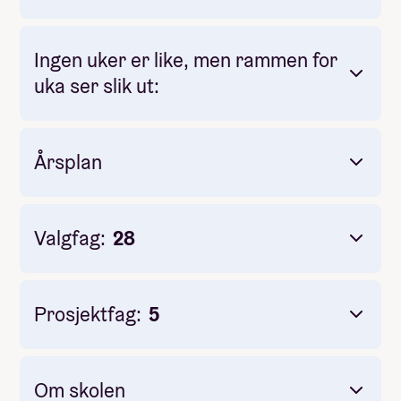
Måltider pr dag inkludert: 3
Ingen uker er like, men rammen for
uka ser slik ut:
Årsplan
barnehjem i Chiang Rai
Mandag
Valgfag:
28
Aug
Tirsdag
Sept
Onsdag
Okt
Torsdag
Prosjektfag:
5
Fredag
Chiang Mai
sykling,
Nov
strikkhopp
Des
Lørdag
Om skolen
Jan
dykkerlappen Padi Open