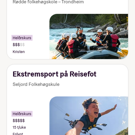
Rødde folkehøgskole – Trondheim
Helårskurs
Kristen
Ekstremsport på Reisefot
Seljord Folkehøgskule
Helårskurs
15 t/uke
Frilynt