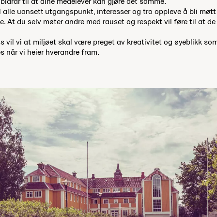
 bidrar til at dine medelever kan gjøre det samme.
l alle uansett utgangspunkt, interesser og tro oppleve å bli møt
 At du selv møter andre med rauset og respekt vil føre til at de vi
s vil vi at miljøet skal være preget av kreativitet og øyeblikk so
 når vi heier hverandre fram.