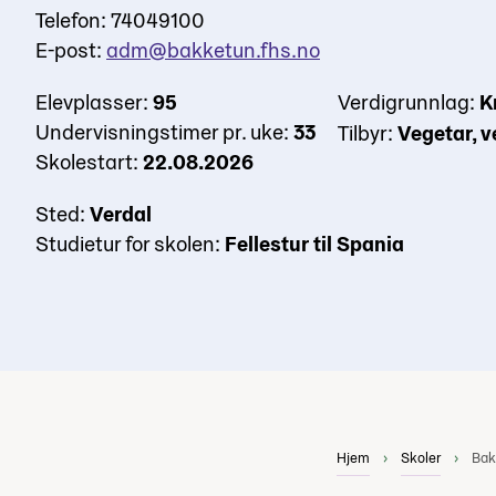
Telefon: 74049100
E-post:
adm@bakketun.fhs.no
Elevplasser:
95
Verdigrunnlag:
K
Undervisningstimer pr. uke:
33
Tilbyr:
Vegetar, 
Skolestart:
22.08.2026
Sted:
Verdal
Studietur for skolen:
Fellestur til Spania
Hjem
Skoler
Bak