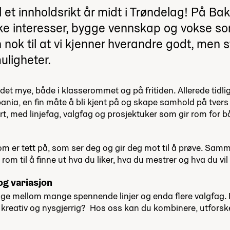
 et innholdsrikt år midt i Trøndelag! På Ba
orske interesser, bygge vennskap og vokse 
n nok til at vi kjenner hverandre godt, men st
ligheter.
et mye, både i klasserommet og på fritiden. Allerede tidlig 
Spania, en fin måte å bli kjent på og skape samhold på tvers a
rt, med linjefag, valgfag og prosjektuker som gir rom for 
m er tett på, som ser deg og gir deg mot til å prøve. Sa
 rom til å finne ut hva du liker, hva du mestrer og hva du vil
og variasjon
ge mellom mange spennende linjer og enda flere valgfag. E
er kreativ og nysgjerrig? Hos oss kan du kombinere, utforsk