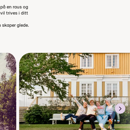
t på en raus og
l trives i ditt
m skaper glede.