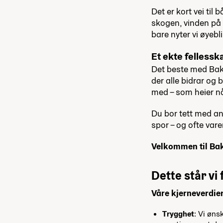
Det er kort vei til 
skogen, vinden på s
bare nyter vi øye
Et ekte fellessk
Det beste med Bakke
der alle bidrar og
med – som heier nå
Du bor tett med and
spor – og ofte varer
Velkommen til Bak
Dette står vi 
Våre kjerneverdier
Trygghet
: Vi øns