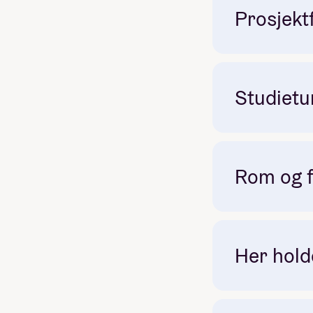
Prosjekt
Studietur
Rom og f
Her holde