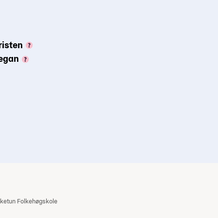
risten
vegan
ketun Folkehøgskole