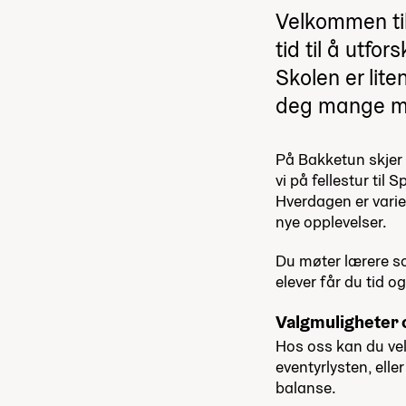
Velkommen til
tid til å utf
Skolen er lite
deg mange mu
På Bakketun skjer d
vi på fellestur til 
Hverdagen er varie
nye opplevelser.
Du møter lærere so
elever får du tid og
Valgmuligheter 
Hos oss kan du vel
eventyrlysten, ell
balanse.