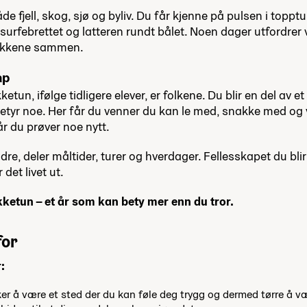
både fjell, skog, sjø og byliv. Du får kjenne på pulsen i topptu
urfebrettet og latteren rundt bålet. Noen dager utfordrer v
blikkene sammen.
ap
tun, ifølge tidligere elever, er folkene. Du blir en del av et
 betyr noe. Her får du venner du kan le med, snakke med 
r du prøver noe nytt.
re, deler måltider, turer og hverdager. Fellesskapet du blir 
 det livet ut.
ketun – et år som kan bety mer enn du tror.
for
:
ker å være et sted der du kan føle deg trygg og dermed tørre å v