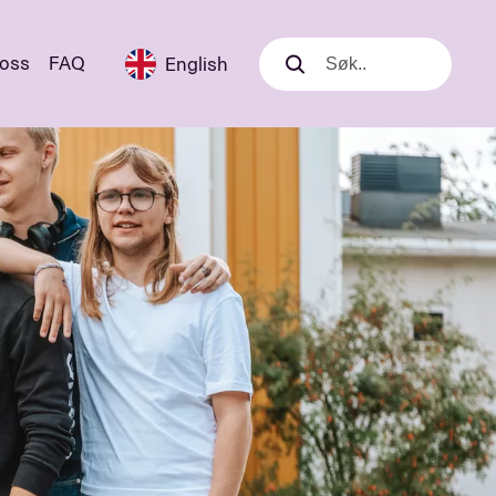
 oss
FAQ
English
Søk
Søk