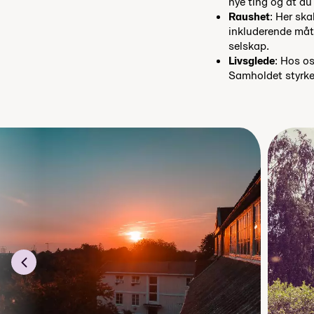
nye ting og at du
Raushet
: Her ska
inkluderende måte.
selskap.
Livsglede
: Hos os
Samholdet styrkes