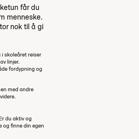
kketun får du
som menneske.
or nok til å gi
i skoleåret reiser
v linjer.
både fordypning og
mmen med andre
 videre.
r du aktiv og
e og finne din egen