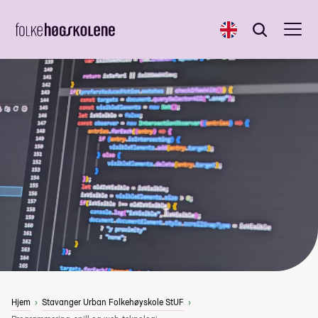
English
Søk
Søk
Hjem
Stavanger Urban Folkehøyskole StUF