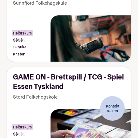
Sunnfjord Folkehøgskule
Helårskurs
14 t/uke
Kristen
GAME ON - Brettspill / TCG - Spiel
Essen Tyskland
Stord Folkehøgskole
Kontakt
skolen
Helårskurs