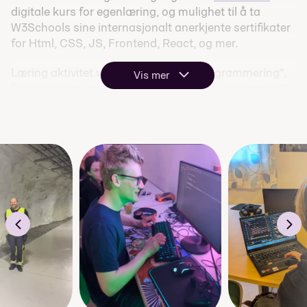
digitale kurs for egenlæring, og mulighet til å ta
W3Schools sine internasjonalt anerkjente sertifikater
for Html, CSS, JS, Frontend, React, og mer.
Læring aktivitet vil bestå av "Felles Programmering",
Vis mer
forelesninger, gruppearbeid, og "peer-programming".
Linjen legger opp for gruppe arbeid, men ingen vil
stopper deg fra å ta på alle hattene og gjøre alt selv.
01110011 11000011 10111000 01101011 00100000
01101110 11000011 10100101