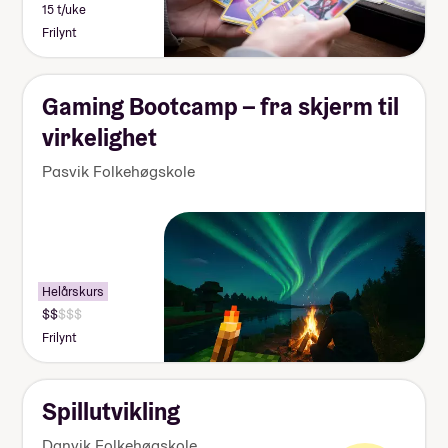
15 t/uke
Frilynt
Gaming Bootcamp – fra skjerm til
virkelighet
Pasvik Folkehøgskole
Helårskurs
Frilynt
Spillutvikling
Danvik Folkehøgskole