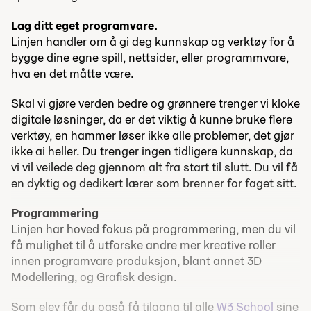
Lag ditt eget programvare.
Linjen handler om å gi deg kunnskap og verktøy for å
bygge dine egne spill, nettsider, eller programmvare,
hva en det måtte være.
Skal vi gjøre verden bedre og grønnere trenger vi kloke
digitale løsninger, da er det viktig å kunne bruke flere
verktøy, en hammer løser ikke alle problemer, det gjør
ikke ai heller. Du trenger ingen tidligere kunnskap, da
vi vil veilede deg gjennom alt fra start til slutt. Du vil få
en dyktig og dedikert lærer som brenner for faget sitt.
Programmering
Linjen har hoved fokus på programmering, men du vil
få mulighet til å utforske andre mer kreative roller
innen programvare produksjon, blant annet 3D
Modellering, og Grafisk design.
Som elev får du også få tilgang til alle
W3 School
sine