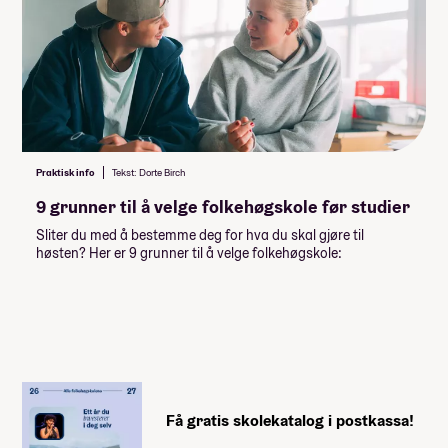
måltider per dag er inkludert)
Om du velger å bli på skolen i
hjemreisehelgene må du ordne
deg mat selv.
Lommepenger.
På bloggen
forteller fire elever hvor mye
lommepenger de brukte i løpet av
Praktisk info
Tekst: Dorte Birch
sitt år på folkehøgskole
9 grunner til å velge folkehøgskole før studier
Sliter du med å bestemme deg for hva du skal gjøre til
høsten? Her er 9 grunner til å velge folkehøgskole:
Få gratis skolekatalog i postkassa!