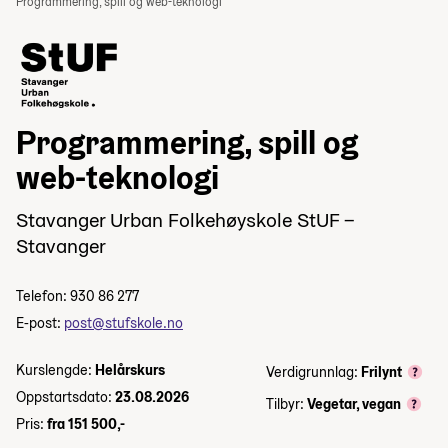
Programmering, spill og web-teknologi
Programmering, spill og
web-teknologi
Stavanger Urban Folkehøyskole StUF –
Stavanger
Telefon: 930 86 277
E-post:
post@stufskole.no
Kurslengde:
Helårskurs
Verdigrunnlag:
Frilynt
Oppstartsdato:
23.08.2026
Tilbyr:
Vegetar, vegan
Pris:
fra 151 500,-