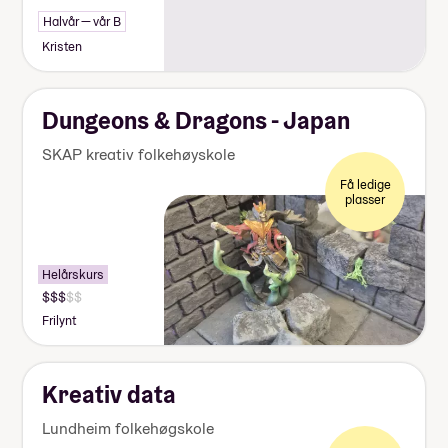
Halvår — vår B
Kristen
Dungeons & Dragons - Japan
SKAP kreativ folkehøyskole
Få ledige
plasser
Helårskurs
Frilynt
Kreativ data
Lundheim folkehøgskole