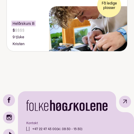
Få ledige
plasser
Helårskurs B
9 t/uke
Kristen
↗
Kontakt
+47 22 47 43 00
(kl. 08:30 - 15:30)