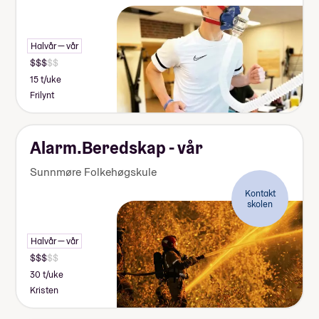
Halvår — vår
15 t/uke
Frilynt
Alarm.Beredskap - vår
Sunnmøre Folkehøgskule
Kontakt
skolen
Halvår — vår
30 t/uke
Kristen