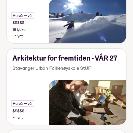
Halvår — vår
19 t/uke
Frilynt
Arkitektur for fremtiden - VÅR 27
Stavanger Urban Folkehøyskole StUF
Halvår — vår
Frilynt