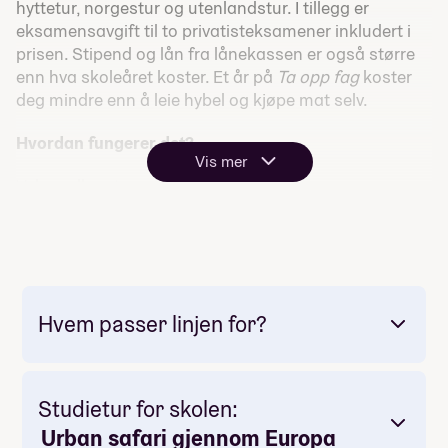
hyttetur, norgestur og utenlandstur. I tillegg er
eksamensavgift til to privatisteksamener inkludert i
prisen. Stipend og lån fra lånekassen er også større
enn hva skoleåret koster. Et år på
Ta opp fag
koster
deg mindre enn å leie hybel og kjøpe mat selv.
Hvordan fungerer det?
Vis mer
Velg mellom to modeller:
✅
Alternativ 1
: Linjefag mandag, ta opp fag
tirsdag og onsdag
✅
Alternativ 2
: Linjefag mandag og tirsdag, ta opp
fag onsdag
Hvem passer linjen for?
Torsdag:
Valgfag og felleaktivitet
Fredag:
Felleaktivitet
Lørdag:
Seminar og aktiviteter
Studietur for skolen:
Hva får du?
Urban safari gjennom Europa