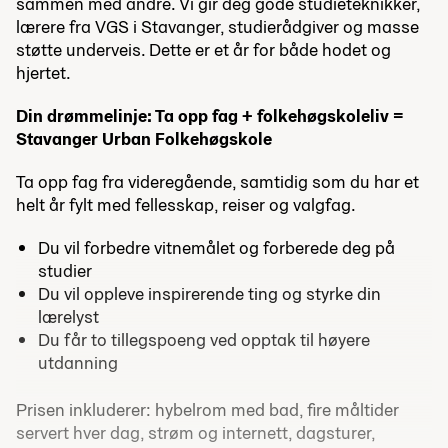
sammen med andre. Vi gir deg gode studieteknikker,
lærere fra VGS i Stavanger, studierådgiver og masse
støtte underveis. Dette er et år for både hodet og
hjertet.
Din drømmelinje: Ta opp fag + folkehøgskoleliv =
Stavanger Urban Folkehøgskole
Ta opp fag fra videregående, samtidig som du har et
helt år fylt med fellesskap, reiser og valgfag.
Du vil forbedre vitnemålet og forberede deg på
studier
Du vil oppleve inspirerende ting og styrke din
lærelyst
Du får to tillegspoeng ved opptak til høyere
utdanning
Prisen inkluderer: hybelrom med bad, fire måltider
servert hver dag, strøm og internett, dagsturer,