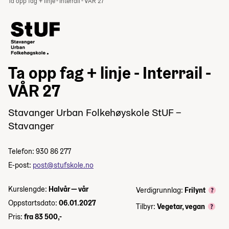
Ta opp fag + linje - Interrail - VÅR 27
Ta opp fag + linje - Interrail -
VÅR 27
Stavanger Urban Folkehøyskole StUF –
Stavanger
Telefon: 930 86 277
E-post:
post@stufskole.no
Kurslengde:
Halvår — vår
Verdigrunnlag:
Frilynt
Oppstartsdato:
06.01.2027
Tilbyr:
Vegetar, vegan
Pris:
fra 83 500,-