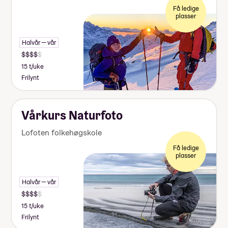
Få ledige
plasser
Halvår — vår
15 t/uke
Frilynt
Vårkurs Naturfoto
Lofoten folkehøgskole
Få ledige
plasser
Halvår — vår
15 t/uke
Frilynt