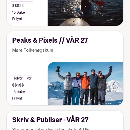
15 t/uke
Frilynt
Peaks & Pixels // VÅR 27
Møre Folkehøgskule
Halvår — vår
15 t/uke
Frilynt
Skriv & Publiser - VÅR 27
Stavanger Urban Folkehøyskole StUF