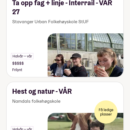
Ta opp fag + linje - Interrail - VÅR
27
Stavanger Urban Folkehøyskole StUF
Halvår — vår
Frilynt
Hest og natur - VÅR
Namdals folkehøgskole
Få ledige
plasser
Halvår — vår