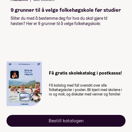
Norwegian Language & Culture - VÅR 27
studiestøtte legges inn etter det.
Programmering, spill og web-teknologi - VÅR
9 grunner til å velge folkehøgskole før studier
Summen du må dekke selv
27
Sliter du med å bestemme deg for hva du skal gjøre til
Kunst & Kreativitet - Berlin & Wien
83 500
,-
høsten? Her er 9 grunner til å velge folkehøgskole:
Skriv & Publiser - VÅR 27
(
16 700
,- per måned)
Skuespill & Samspill - VÅR 27
Slow fashion & Søm - VÅR 27
Når du takker ja til skoleplassen må du
SoMe & Innholdsproduksjon - VÅR 27
betale et administrasjonsgebyr. Resten av
Surf & Klatring - VÅR 27
summen betaler du månedsvis gjennom
Ta opp fag + linje - Interrail - VÅR 27
skoleåret. Nærmere informasjon får du fra
skolen.
Yoga & Friluftsliv - VÅR 27
Få gratis skolekatalog i postkassa!
Få katalog med full oversikt over alle
folkehøgskoler i posten. Bli kjent med skolene i
ro og mak, og diskuter med venner og familie!
Bestill katalogen