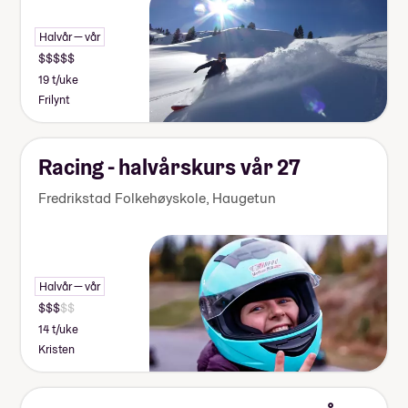
Halvår — vår
19 t/uke
Frilynt
Racing - halvårskurs vår 27
Fredrikstad Folkehøyskole, Haugetun
Halvår — vår
14 t/uke
Kristen