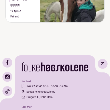
17 t/uke
Frilynt
↗
Kontakt
+47 22 47 43 00
(kl. 08:30 - 15:30)
post@folkehogskole.no
Brugata 19, 0186 Oslo
Lær mer