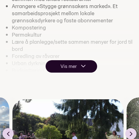
Arrangere «Stygge grønnsakers marked». Et
samarbeidsprosjekt mellom lokale
grønnsaksdyrkere og faste abonnementer
Kompostering
Permakultur
Lære å planlegge/sette sammen menyer for jord til
bord
Foredling av råvarer
Urban dyrkning sin sosiale side
Vis mer
Budsjettering
Samarbeid med restauranter