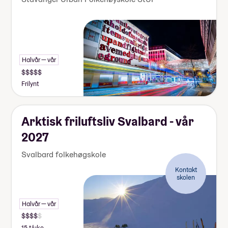
Halvår — vår
Frilynt
Arktisk friluftsliv Svalbard - vår
2027
Svalbard folkehøgskole
Kontakt
skolen
Halvår — vår
15 t/uke