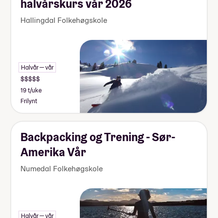
halvårskurs vår 2026
Hallingdal Folkehøgskole
Halvår — vår
19 t/uke
Frilynt
Backpacking og Trening - Sør-
Amerika Vår
Numedal Folkehøgskole
Halvår — vår