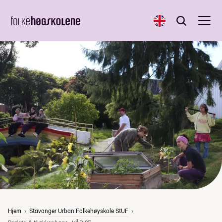
English
Søk
Søk
Hjem
Stavanger Urban Folkehøyskole StUF