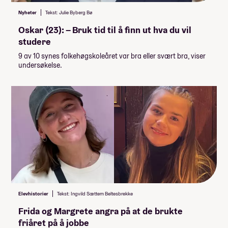
Nyheter
Tekst: Julie Byberg Bø
Oskar (23): – Bruk tid til å finn ut hva du vil
studere
9 av 10 synes folkehøgskoleåret var bra eller svært bra, viser
undersøkelse.
Elevhistorier
Tekst: Ingvild Sættem Beltesbrekke
Frida og Margrete angra på at de brukte
friåret på å jobbe