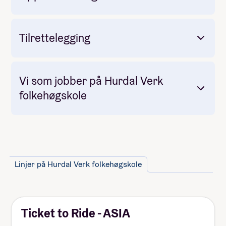
samarbeide. Man blir kjent på en helt spesiell
måte når man bor sammen på internat.
Tilrettelegging
Vi som jobber på Hurdal Verk
folkehøgskole
Takke ja til skoleplassen og betale
innmeldingspengene.
Dette får du mer informasjon om i
svarbrevet vi sender deg.
Linjer på Hurdal Verk folkehøgskole
Ticket to Ride - ASIA