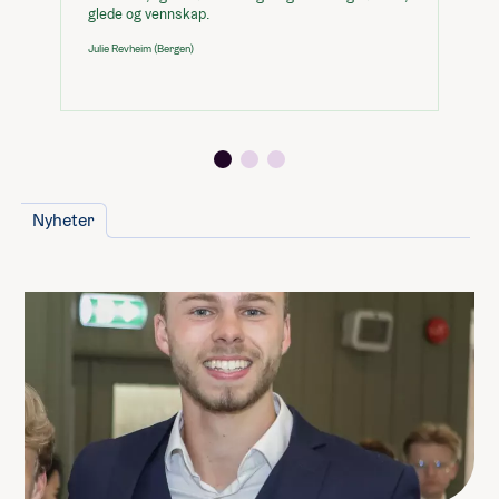
glede og vennskap.
ma
re
Julie Revheim (Bergen)
Ås
Nyheter