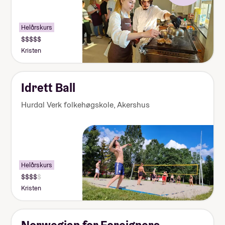
Helårskurs
Pris:
Over
Kristen
170
000
kr
Idrett Ball
Hurdal Verk folkehøgskole
,
Akershus
Helårskurs
Pris:
155
Kristen
000-
170
000
kr