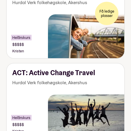
Hurdal Verk folkehøgskole
,
Akershus
Få ledige
plasser
Helårskurs
Pris:
Over
Kristen
170
000
kr
ACT: Active Change Travel
Hurdal Verk folkehøgskole
,
Akershus
Se flere fasiliteter og bilder her
Helårskurs
Pris:
Over