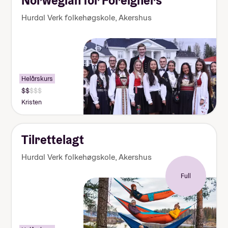
Norwegian for Foreigners
Hurdal Verk folkehøgskole
,
Akershus
Helårskurs
Pris:
125
Kristen
000-
140
000
kr
Tilrettelagt
Hurdal Verk folkehøgskole
,
Akershus
Full