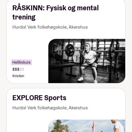
kr
RÅSKINN: Fysisk og mental
trening
Hurdal Verk folkehøgskole
,
Akershus
Helårskurs
Pris:
140
Kristen
000-
155
000
kr
EXPLORE Sports
Hurdal Verk folkehøgskole
,
Akershus