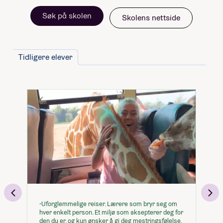
Søk på skolen
Skolens nettside
Tidligere elever
-Uforglemmelige reiser. Lærere som bryr seg om
-E
hver enkelt person. Et miljø som aksepterer deg for
fo
den du er, og kun ønsker å gi deg mestringsfølelse,
fa