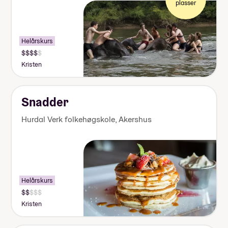
plasser
Helårskurs
Pris:
155
Kristen
000-
170
000
kr
Snadder
Hurdal Verk folkehøgskole
,
Akershus
Helårskurs
Pris:
125
Kristen
000-
140
000