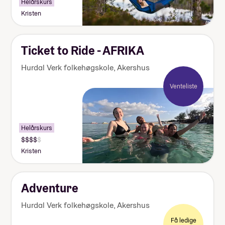
Helårskurs
Kristen
Ticket to Ride - AFRIKA
Hurdal Verk folkehøgskole
,
Akershus
Venteliste
Helårskurs
Pris:
155
Kristen
000-
170
000
kr
Adventure
Hurdal Verk folkehøgskole
,
Akershus
Få ledige