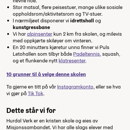
nevne noe.
Stor matsal, flere peisestuer, mange ulike sosiale
oppholdsrom/aktivitetsrom og TV-stuer.
I nærmiljøet disponerer vi
idrettshall
og
kunstgressbane
Vi har
alpinsenter
kun 2 km fra skolen, og milevis
med oppkjørte skiløyer om vinteren.
En 20 minutters kjøretur unna finner vi Puls
Letohallen som tilbyr både
Padeltennis
, squash,
og et flunkende nytt
klatresenter
.
10 grunner til å velge denne skolen
Ta gjerne en titt på vår
Instagramkonto
, eller se hva
vi gjør på
Tik Tok
.
Dette står vi for
Hurdal Verk er en kristen skole og eies av
Misjonssambandet. Vi har alle slags elever med