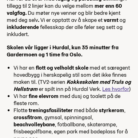
tillegg til 2 linjer kan du velge mellom
mer enn 60
valgfag.
Du møter nye venner og blir bedre kjent
med deg selv
.
Vi er opptatt av å skape et
varmt
og
inkluderende
fellesskap der alle føler seg sett og
inkludert.
Skolen vår ligger i Hurdal, kun 35 minutter fra
Gardermoen og 1 time fra Oslo.
Vi har en
flott og velholdt skole
med et særegent
hovedbygg i herskapelig stil som det ikke finnes
maken til. (TV2-serien
Kokkeskolen med Truls og
Hellstrøm
er spilt inn på Hurdal Verk.
Les hvorfor
)
Vi har
fine elevrom
med dusj og toalett på de
fleste rom.
Flotte
treningsfasiliteter
med både
styrkerom
,
crossfitrom
, gymsal, spinningsal,
beachvolleybane
, fotballbane, skaterampe,
frisbeegolfbane, egen park med badeplass for å