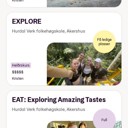
Kristen
170
000
kr
EXPLORE
Hurdal Verk folkehøgskole
,
Akershus
Få ledige
plasser
Helårskurs
Pris:
Over
Kristen
170
000
kr
EAT: Exploring Amazing Tastes
Hurdal Verk folkehøgskole
,
Akershus
Full