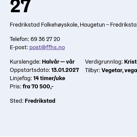
27
Fredrikstad Folkehøyskole, Haugetun – Fredrikst
Telefon: 69 36 27 20
E-post:
post@ffhs.no
Kurslengde:
Halvår — vår
Verdigrunnlag:
Kris
Oppstartsdato:
13.01.2027
Tilbyr:
Vegetar, veg
Linjefag:
14 timer/uke
Pris:
fra 70 500,-
Sted:
Fredrikstad