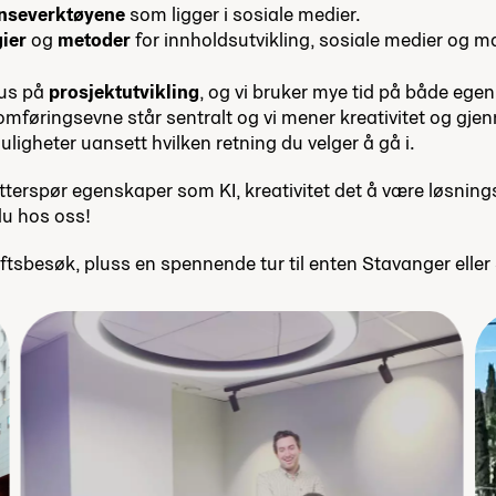
nseverktøyene
som ligger i sosiale medier.
gier
og
metoder
for innholdsutvikling, sosiale medier og m
kus på
prosjektutvikling
, og vi bruker mye tid på både ege
nomføringsevne står sentralt og vi mener kreativitet og gj
uligheter uansett hvilken retning du velger å gå i.
terspør egenskaper som KI, kreativitet det å være løsnings
du hos oss!
ftsbesøk, pluss en spennende tur til enten Stavanger elle