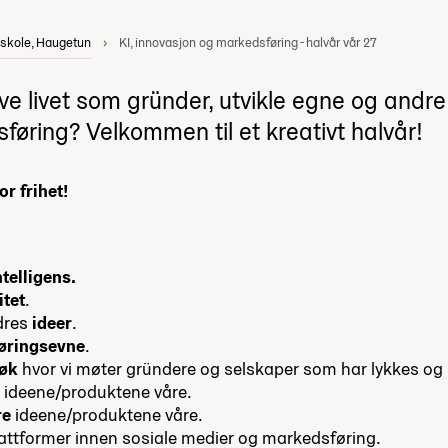
yskole, Haugetun
KI, innovasjon og markedsføring - halvår vår 27
øve livet som gründer, utvikle egne og andre
øring? Velkommen til et kreativt halvår!
or frihet!
ntelligens.
itet
.
ndres
ideer
.
øringsevne
.
søk
hvor vi møter gründere og selskaper som har lykkes og
 ideene/produktene våre.
re
ideene/produktene våre.
attformer innen sosiale medier og markedsføring.