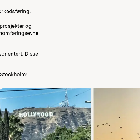
arkedsføring.
nprosjekter og
ennomføringsevne
orientert. Disse
r Stockholm!