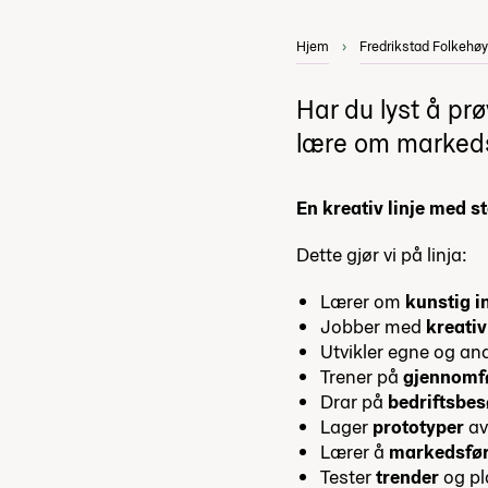
Hjem
Fredrikstad Folkehø
Har du lyst å pr
lære om markedsf
En kreativ linje med st
Dette gjør vi på linja:
Lærer om
kunstig i
Jobber med
kreativ
Utvikler egne og a
Trener på
gjennomf
Drar på
bedriftsbe
Lager
prototyper
av
Lærer å
markedsfø
Tester
trender
og pl