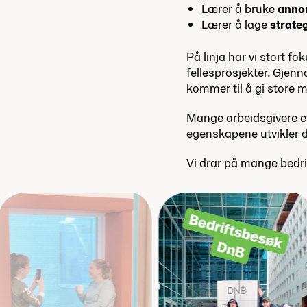
Lærer å bruke
anno
Lærer å lage
strate
På linja har vi stort fo
fellesprosjekter. Gjen
kommer til å gi store m
Mange arbeidsgivere et
egenskapene utvikler 
Vi drar på mange bedri