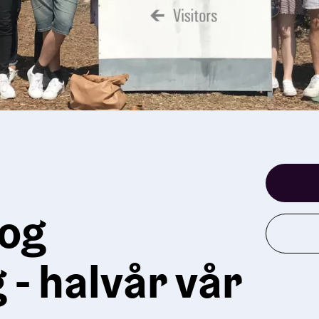
 og
- halvår vår