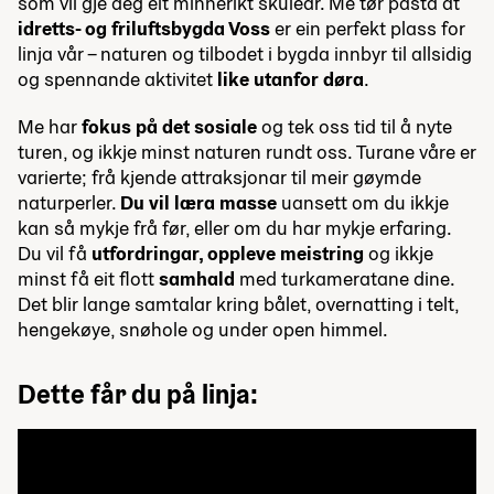
som vil gje deg eit minnerikt skuleår. Me tør påstå at
idretts- og friluftsbygda Voss
er ein perfekt plass for
linja vår – naturen og tilbodet i bygda innbyr til allsidig
og spennande aktivitet
like utanfor døra
.
Me har
fokus på det sosiale
og tek oss tid til å nyte
turen, og ikkje minst naturen rundt oss. Turane våre er
varierte; frå kjende attraksjonar til meir gøymde
naturperler.
Du vil læra masse
uansett om du ikkje
kan så mykje frå før, eller om du har mykje erfaring.
Du vil få
utfordringar, oppleve meistring
og ikkje
minst få eit flott
samhald
med turkameratane dine.
Det blir lange samtalar kring bålet, overnatting i telt,
hengekøye, snøhole og under open himmel.
Dette får du på linja: