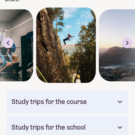
Study trips for the course
Study trips for the school
Mandatory: Yes
Price: Included in course price