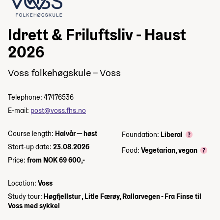
Idrett & Friluftsliv - Haust
2026
Voss folkehøgskule – Voss
Telephone: 47476536
E-mail:
post@voss.fhs.no
Course length:
Halvår — høst
Foundation:
Liberal
Start-up date:
23.08.2026
Food:
Vegetarian, vegan
Price:
from NOK 69 600,-
Location:
Voss
Study tour:
Høgfjellstur , Litle Færøy, Rallarvegen - Fra Finse til
Voss med sykkel