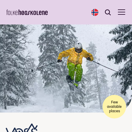
Norsk
Search
Search
Few
available
places