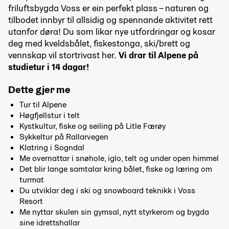
friluftsbygda Voss er ein perfekt plass – naturen og
tilbodet innbyr til allsidig og spennande aktivitet rett
utanfor døra! Du som likar nye utfordringar og kosar
deg med kveldsbålet, fiskestonga, ski/brett og
vennskap vil stortrivast her.
Vi drar til Alpene på
studietur i 14 dagar!
Dette gjer me
Tur til Alpene
Høgfjellstur i telt
Kystkultur, fiske og seiling på Litle Færøy
Sykkeltur på Rallarvegen
Klatring i Sogndal
Me overnattar i snøhole, iglo, telt og under open himmel
Det blir lange samtalar kring bålet, fiske og læring om
turmat
Du utviklar deg i ski og snowboard teknikk i Voss
Resort
Me nyttar skulen sin gymsal, nytt styrkerom og bygda
sine idrettshallar