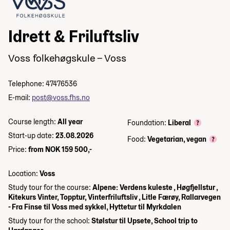
Idrett & Friluftsliv
Voss folkehøgskule – Voss
Telephone: 47476536
E-mail:
post@voss.fhs.no
Course length:
All year
Foundation:
Liberal
Start-up date:
23.08.2026
Food:
Vegetarian, vegan
Price:
from NOK 159 500,-
Location:
Voss
Study tour for the course:
Alpene: Verdens kuleste , Høgfjellstur ,
Kitekurs Vinter, Topptur, Vinterfriluftsliv , Litle Færøy, Rallarvegen
- Fra Finse til Voss med sykkel, Hyttetur til Myrkdalen
Study tour for the school:
Stølstur til Upsete, School trip to