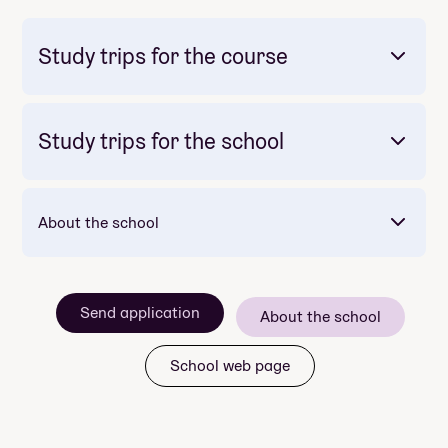
Study trips for the course
Study trips for the school
Mandatory: Yes
Price: Included in course price
Duration: 16 dager
About the school
Mandatory: Yes
Price: Included in course price
Duration: 2 dagar
St
Anton, Innsbruck
Engelberg
Cortina
Send application
About the school
Bovec i Slovenia
god stemning
School web page